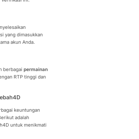
nyelesaikan
asi yang dimasukkan
tama akun Anda.
ih berbagai
permainan
dengan RTP tinggi dan
 Lebah4D
erbagai keuntungan
erikut adalah
ah4D untuk menikmati