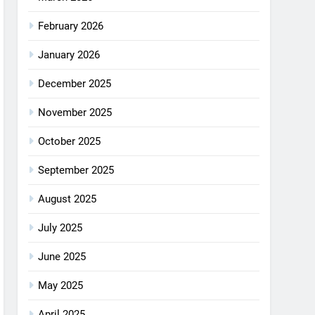
February 2026
January 2026
December 2025
November 2025
October 2025
September 2025
August 2025
July 2025
June 2025
May 2025
April 2025