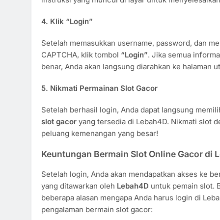
4.
Klik “Login”
Setelah memasukkan username, password, dan me
CAPTCHA, klik tombol
“Login”
. Jika semua inform
benar, Anda akan langsung diarahkan ke halaman u
5.
Nikmati Permainan Slot Gacor
Setelah berhasil login, Anda dapat langsung memil
slot gacor
yang tersedia di Lebah4D. Nikmati slot 
peluang kemenangan yang besar!
Keuntungan Bermain Slot Online Gacor di
Setelah login, Anda akan mendapatkan akses ke b
yang ditawarkan oleh
Lebah4D
untuk pemain slot. B
beberapa alasan mengapa Anda harus login di Leb
pengalaman bermain slot gacor: