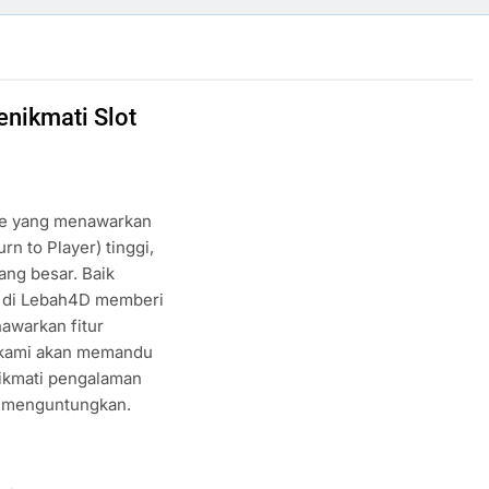
enikmati Slot
ine yang menawarkan
n to Player) tinggi,
ng besar. Baik
 di Lebah4D memberi
awarkan fitur
, kami akan memandu
nikmati pengalaman
n menguntungkan.