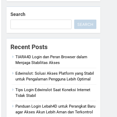
Search
SEARCH
Recent Posts
TIARA4D Login dan Peran Browser dalam
Menjaga Stabilitas Akses
Edwinslot: Solusi Akses Platform yang Stabil
untuk Pengalaman Pengguna Lebih Optimal
Tips Login Edwinslot Saat Koneksi Internet
Tidak Stabil
Panduan Login Lebah4D untuk Perangkat Baru
agar Akses Akun Lebih Aman dan Terkontrol