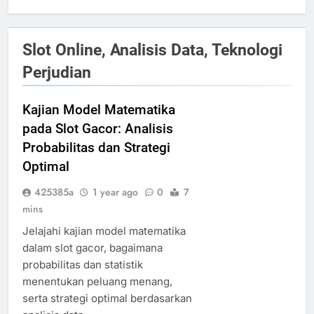
Slot Online, Analisis Data, Teknologi
Perjudian
Kajian Model Matematika
pada Slot Gacor: Analisis
Probabilitas dan Strategi
Optimal
425385a
1 year ago
0
7
mins
Jelajahi kajian model matematika
dalam slot gacor, bagaimana
probabilitas dan statistik
menentukan peluang menang,
serta strategi optimal berdasarkan