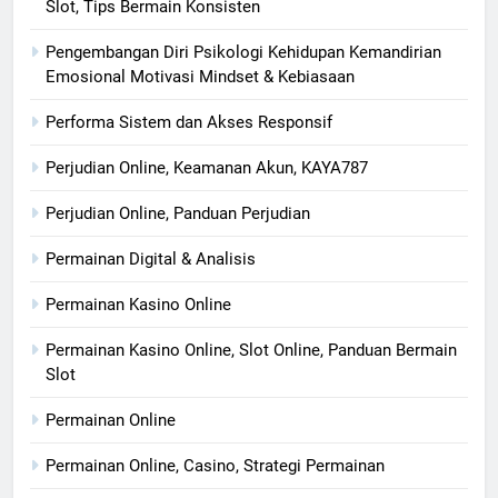
Slot, Tips Bermain Konsisten
Pengembangan Diri Psikologi Kehidupan Kemandirian
Emosional Motivasi Mindset & Kebiasaan
Performa Sistem dan Akses Responsif
Perjudian Online, Keamanan Akun, KAYA787
Perjudian Online, Panduan Perjudian
Permainan Digital & Analisis
Permainan Kasino Online
Permainan Kasino Online, Slot Online, Panduan Bermain
Slot
Permainan Online
Permainan Online, Casino, Strategi Permainan