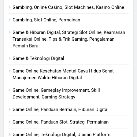
Gambling, Online Casino, Slot Machines, Kasino Online
Gambling, Slot Online, Permainan
Game & Hiburan Digital, Strategi Slot Online, Keamanan
Transaksi Online, Tips & Trik Gaming, Pengalaman
Pemain Baru
Game & Teknologi Digital
Game Online Kesehatan Mental Gaya Hidup Sehat
Manajemen Waktu Hiburan Digital
Game Online, Gameplay Improvement, Skill
Development, Gaming Strategy
Game Online, Panduan Bermain, Hiburan Digital
Game Online, Panduan Slot, Strategi Permainan
Game Online, Teknologi Digital, Ulasan Platform