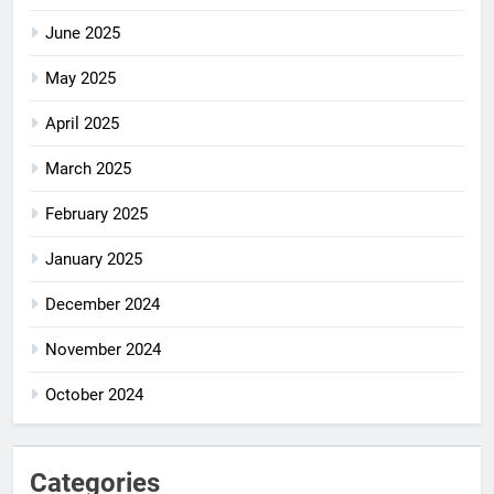
June 2025
May 2025
April 2025
March 2025
February 2025
January 2025
December 2024
November 2024
October 2024
Categories