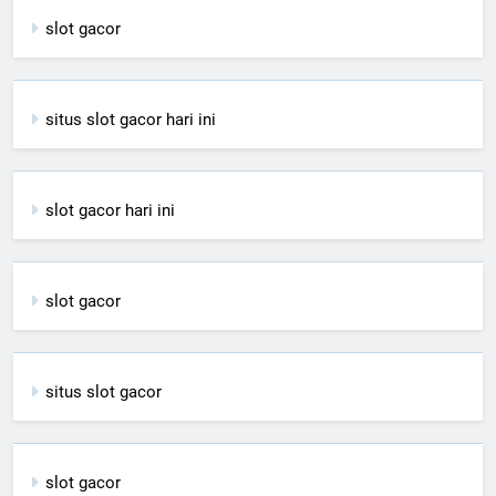
slot gacor
situs slot gacor hari ini
slot gacor hari ini
slot gacor
situs slot gacor
slot gacor