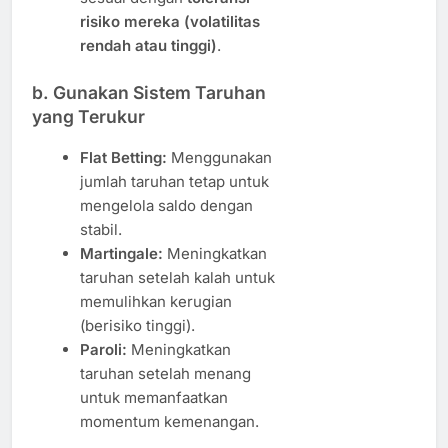
risiko mereka (volatilitas
rendah atau tinggi)
.
b. Gunakan Sistem Taruhan
yang Terukur
Flat Betting:
Menggunakan
jumlah taruhan tetap untuk
mengelola saldo dengan
stabil.
Martingale:
Meningkatkan
taruhan setelah kalah untuk
memulihkan kerugian
(berisiko tinggi).
Paroli:
Meningkatkan
taruhan setelah menang
untuk memanfaatkan
momentum kemenangan.