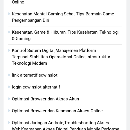
Online
Kesehatan Mental Gaming Sehat Tips Bermain Game
Pengembangan Diri
Kesehatan, Game & Hiburan, Tips Kesehatan, Teknologi
& Gaming
Kontrol Sistem Digital,Manajemen Platform
Terpusat,Stabilitas Operasional Online,Infrastruktur
Teknologi Modern
link alternatif edwinslot
login edwinslot alternatif
Optimasi Browser dan Akses Akun
Optimasi Browser dan Keamanan Akses Online
Optimasi Jaringan Android,Troubleshooting Akses
Web,Keamanan Akses Digital,Panduan Mobile,Performa