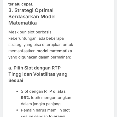
terlalu cepat
.
3. Strategi Optimal
Berdasarkan Model
Matematika
Meskipun slot berbasis
keberuntungan, ada beberapa
strategi yang bisa diterapkan untuk
memanfaatkan
model matematika
yang digunakan dalam permainan:
a. Pilih Slot dengan RTP
Tinggi dan Volatilitas yang
Sesuai
Slot dengan
RTP di atas
96%
lebih menguntungkan
dalam jangka panjang.
Pemain harus memilih slot
sesuai dengan
toleransi