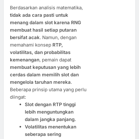
Berdasarkan analisis matematika,
tidak ada cara pasti untuk
menang dalam slot karena RNG
membuat hasil setiap putaran
bersifat acak
. Namun, dengan
memahami konsep
RTP,
volatilitas, dan probabilitas
kemenangan
, pemain dapat
membuat keputusan yang lebih
cerdas dalam memilih slot dan
mengelola taruhan mereka
.
Beberapa prinsip utama yang perlu
diingat:
Slot dengan RTP tinggi
lebih menguntungkan
dalam jangka panjang.
Volatilitas menentukan
seberapa sering