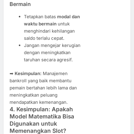
Bermain
Tetapkan batas
modal dan
waktu bermain
untuk
menghindari kehilangan
saldo terlalu cepat.
Jangan mengejar kerugian
dengan meningkatkan
taruhan secara agresif.
➡
Kesimpulan:
Manajemen
bankroll yang baik membantu
pemain bertahan lebih lama dan
meningkatkan peluang
mendapatkan kemenangan.
4. Kesimpulan: Apakah
Model Matematika Bisa
Digunakan untuk
Memenangkan Slot?