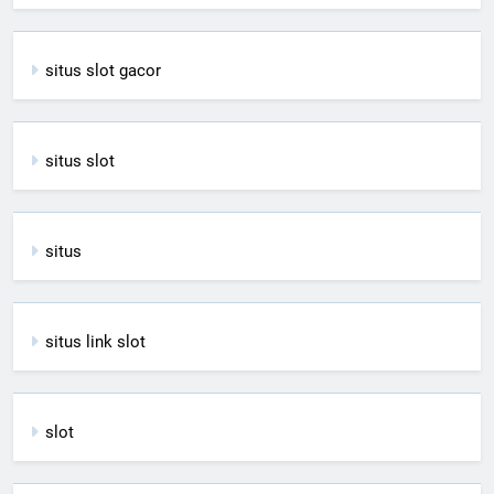
situs slot gacor
situs slot
situs
situs link slot
slot