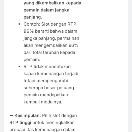
yang dikembalikan kepada
pemain dalam jangka
panjang.
Contoh: Slot dengan RTP
96%
berarti bahwa dalam
jangka panjang, permainan
akan mengembalikan 96%
dari total taruhan kepada
pemain.
RTP tidak menentukan
kapan kemenangan terjadi,
tetapi mempengaruhi
seberapa besar peluang
pemain mendapatkan
kembali modalnya.
➡
Kesimpulan:
Pilih slot dengan
RTP tinggi
untuk meningkatkan
probabilitas kemenangan dalam