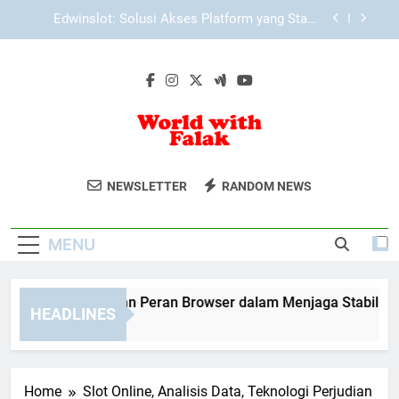
Skip
Tips Login Edwinslot Saat Koneksi Internet Tidak
to
Stabil
content
Panduan Login Lebah4D untuk Perangkat Baru
agar Akses Akun Lebih Aman dan Terkontrol
TIARA4D Login dan Peran Browser dalam
Menjaga Stabilitas Akses
Edwinslot: Solusi Akses Platform yang Stabil
untuk Pengalaman Pengguna Lebih Optimal
World With
Ikuti Perjalanan Dan Petualangan
Tips Login Edwinslot Saat Koneksi Internet Tidak
NEWSLETTER
RANDOM NEWS
Stabil
Falak
Menarik Dari World With Falak. Cerita
Panduan Login Lebah4D untuk Perangkat Baru
Seru Dan Panduan Untuk Para
agar Akses Akun Lebih Aman dan Terkontrol
MENU
Pelancong.
ARA4D Login dan Peran Browser dalam Menjaga Stabilitas Ak
HEADLINES
Weeks Ago
Home
Slot Online, Analisis Data, Teknologi Perjudian