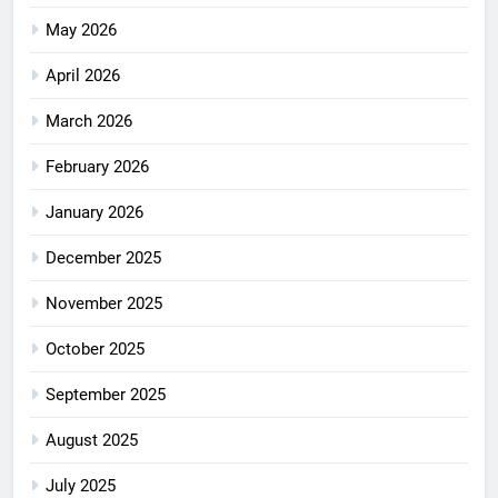
May 2026
April 2026
March 2026
February 2026
January 2026
December 2025
November 2025
October 2025
September 2025
August 2025
July 2025