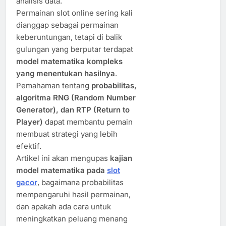
analisis data.
Permainan slot online sering kali
dianggap sebagai permainan
keberuntungan, tetapi di balik
gulungan yang berputar terdapat
model matematika kompleks
yang menentukan hasilnya
.
Pemahaman tentang
probabilitas,
algoritma RNG (Random Number
Generator), dan RTP (Return to
Player)
dapat membantu pemain
membuat strategi yang lebih
efektif.
Artikel ini akan mengupas
kajian
model matematika pada
slot
gacor
, bagaimana probabilitas
mempengaruhi hasil permainan,
dan apakah ada cara untuk
meningkatkan peluang menang