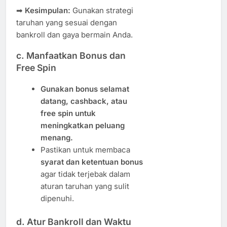
➡
Kesimpulan:
Gunakan strategi
taruhan yang sesuai dengan
bankroll dan gaya bermain Anda.
c. Manfaatkan Bonus dan
Free Spin
Gunakan bonus selamat
datang, cashback, atau
free spin untuk
meningkatkan peluang
menang.
Pastikan untuk membaca
syarat dan ketentuan bonus
agar tidak terjebak dalam
aturan taruhan yang sulit
dipenuhi.
d. Atur Bankroll dan Waktu