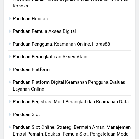
Koneksi
Panduan Hiburan
Panduan Pemula Akses Digital
Panduan Pengguna, Keamanan Online, Horas88
Panduan Perangkat dan Akses Akun
Panduan Platform
Panduan Platform Digital,Keamanan Pengguna,Evaluasi
Layanan Online
Panduan Registrasi Multi-Perangkat dan Keamanan Data
Panduan Slot
Panduan Slot Online, Strategi Bermain Aman, Manajemen
Emosi Pemain, Edukasi Pemula Slot, Pengelolaan Modal