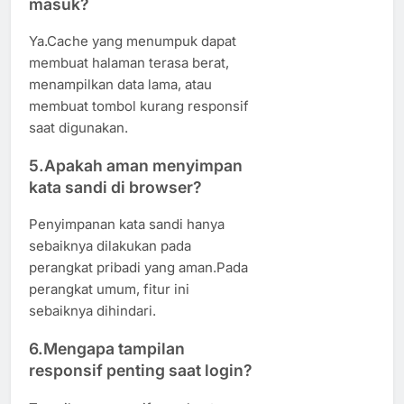
masuk?
Ya.Cache yang menumpuk dapat
membuat halaman terasa berat,
menampilkan data lama, atau
membuat tombol kurang responsif
saat digunakan.
5.Apakah aman menyimpan
kata sandi di browser?
Penyimpanan kata sandi hanya
sebaiknya dilakukan pada
perangkat pribadi yang aman.Pada
perangkat umum, fitur ini
sebaiknya dihindari.
6.Mengapa tampilan
responsif penting saat login?