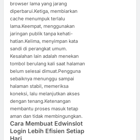
browser lama yang jarang
diperbarui.Ketiga, membiarkan
cache menumpuk terlalu
lama.Keempat, menggunakan
jaringan publik tanpa kehati-
hatian.Kelima, menyimpan kata
sandi di perangkat umum.
Kesalahan lain adalah menekan
tombol berulang kali saat halaman
belum selesai dimuat.Pengguna
sebaiknya menunggu sampai
halaman stabil, memeriksa
koneksi, lalu melanjutkan akses
dengan tenang.Ketenangan
membantu proses masuk tetap
aman dan tidak membingungkan.
Cara Membuat Edwinslot
Login Lebih Efisien Setiap
Hari