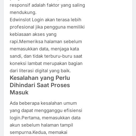
responsif adalah faktor yang saling
mendukung.
Edwinslot Login akan terasa lebih
profesional jika pengguna memiliki
kebiasaan akses yang
rapi.Memeriksa halaman sebelum
memasukkan data, menjaga kata
sandi, dan tidak terburu-buru saat
koneksi lambat merupakan bagian
dari literasi digital yang baik.
Kesalahan yang Perlu
Dihindari Saat Proses
Masuk
Ada beberapa kesalahan umum
yang dapat mengganggu efisiensi
login.Pertama, memasukkan data
akun sebelum halaman tampil
sempurna.Kedua, memakai