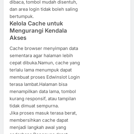
dibaca, tombol mudah disentuh,
dan area login tidak boleh saling
bertumpuk.
Kelola Cache untuk
Mengurangi Kendala
Akses
Cache browser menyimpan data
sementara agar halaman lebih
cepat dibuka.Namun, cache yang
terlalu lama menumpuk dapat
membuat proses Edwinslot Login
terasa lambat.Halaman bisa
menampilkan data lama, tombol
kurang responsif, atau tampilan
tidak dimuat sempurna.
Jika proses masuk terasa berat,
membersihkan cache dapat
menjadi langkah awal yang