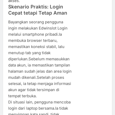
akses.
Skenario Praktis: Login
Cepat tetapi Tetap Aman
Bayangkan seorang pengguna
ingin melakukan Edwinslot Login
melalui smartphone pribadi.Ia
membuka browser terbaru,
memastikan koneksi stabil, lalu
menutup tab yang tidak
diperlukan.Sebelum memasukkan
data akun, ia memastikan tampilan
halaman sudah jelas dan area login
mudah dikenali.Setelah proses
selesai, ia tetap menjaga informasi
akun agar tidak tersimpan di
tempat terbuka.
Di situasi lain, pengguna mencoba
login dari laptop bersama.Ia tidak
menyimpan kata sandi, tidak