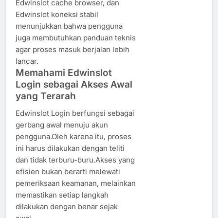
Edwinslot cache browser, dan
Edwinslot koneksi stabil
menunjukkan bahwa pengguna
juga membutuhkan panduan teknis
agar proses masuk berjalan lebih
lancar.
Memahami Edwinslot
Login sebagai Akses Awal
yang Terarah
Edwinslot Login berfungsi sebagai
gerbang awal menuju akun
pengguna.Oleh karena itu, proses
ini harus dilakukan dengan teliti
dan tidak terburu-buru.Akses yang
efisien bukan berarti melewati
pemeriksaan keamanan, melainkan
memastikan setiap langkah
dilakukan dengan benar sejak