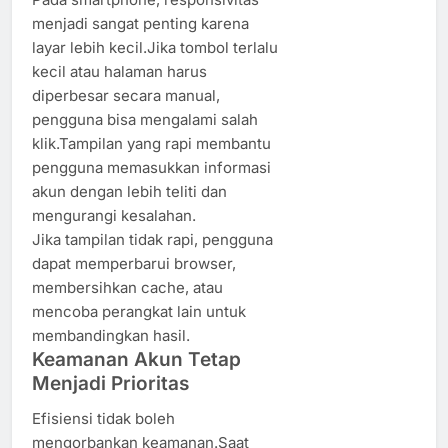
menjadi sangat penting karena
layar lebih kecil.Jika tombol terlalu
kecil atau halaman harus
diperbesar secara manual,
pengguna bisa mengalami salah
klik.Tampilan yang rapi membantu
pengguna memasukkan informasi
akun dengan lebih teliti dan
mengurangi kesalahan.
Jika tampilan tidak rapi, pengguna
dapat memperbarui browser,
membersihkan cache, atau
mencoba perangkat lain untuk
membandingkan hasil.
Keamanan Akun Tetap
Menjadi Prioritas
Efisiensi tidak boleh
mengorbankan keamanan.Saat