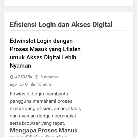
Efisiensi Login dan Akses Digital
Edwinslot Login dengan
Proses Masuk yang Efisien
untuk Akses Digital Lebih
Nyaman
425385a
3 months
ago
0
16 mins
Edwinslot Login membantu
pengguna memahami proses
masuk yang efisien, aman, stabil,
dan nyaman dengan perangkat
serta browser yang tepat.
Mengapa Proses Masuk