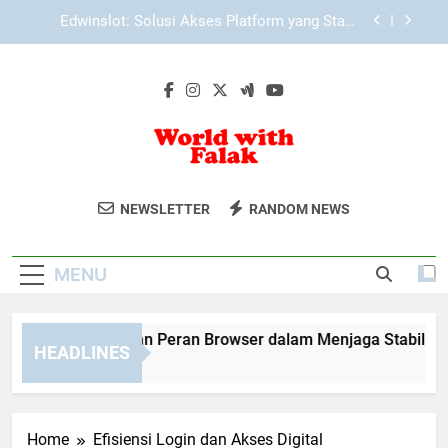
Skip
Tips Login Edwinslot Saat Koneksi Internet Tidak
to
Stabil
content
Panduan Login Lebah4D untuk Perangkat Baru
agar Akses Akun Lebih Aman dan Terkontrol
TIARA4D Login dan Peran Browser dalam
Menjaga Stabilitas Akses
Edwinslot: Solusi Akses Platform yang Stabil
untuk Pengalaman Pengguna Lebih Optimal
World With
Ikuti Perjalanan Dan Petualangan
Tips Login Edwinslot Saat Koneksi Internet Tidak
NEWSLETTER
RANDOM NEWS
Stabil
Falak
Menarik Dari World With Falak. Cerita
Panduan Login Lebah4D untuk Perangkat Baru
Seru Dan Panduan Untuk Para
agar Akses Akun Lebih Aman dan Terkontrol
MENU
Pelancong.
ARA4D Login dan Peran Browser dalam Menjaga Stabilitas Ak
HEADLINES
Weeks Ago
Home
Efisiensi Login dan Akses Digital