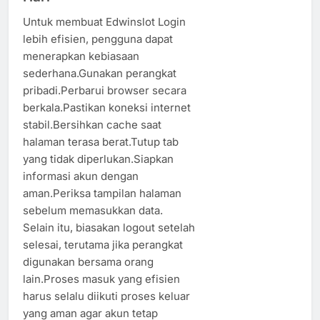
Untuk membuat Edwinslot Login
lebih efisien, pengguna dapat
menerapkan kebiasaan
sederhana.Gunakan perangkat
pribadi.Perbarui browser secara
berkala.Pastikan koneksi internet
stabil.Bersihkan cache saat
halaman terasa berat.Tutup tab
yang tidak diperlukan.Siapkan
informasi akun dengan
aman.Periksa tampilan halaman
sebelum memasukkan data.
Selain itu, biasakan logout setelah
selesai, terutama jika perangkat
digunakan bersama orang
lain.Proses masuk yang efisien
harus selalu diikuti proses keluar
yang aman agar akun tetap