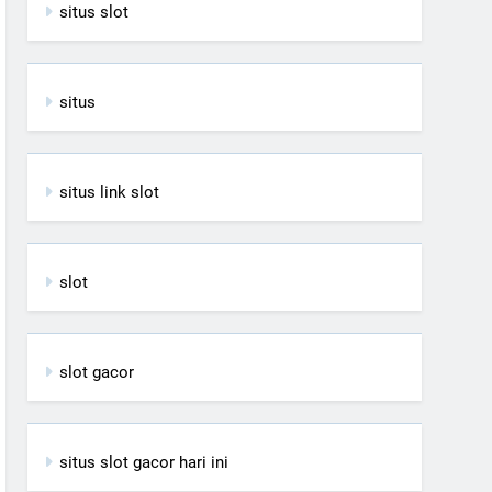
situs slot
situs
situs link slot
slot
slot gacor
situs slot gacor hari ini