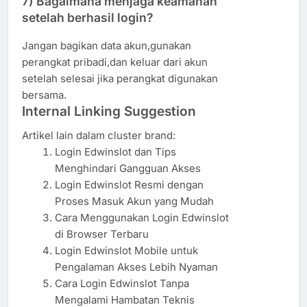
7) Bagaimana menjaga keamanan
setelah berhasil login?
Jangan bagikan data akun,gunakan
perangkat pribadi,dan keluar dari akun
setelah selesai jika perangkat digunakan
bersama.
Internal Linking Suggestion
Artikel lain dalam cluster brand:
Login Edwinslot dan Tips
Menghindari Gangguan Akses
Login Edwinslot Resmi dengan
Proses Masuk Akun yang Mudah
Cara Menggunakan Login Edwinslot
di Browser Terbaru
Login Edwinslot Mobile untuk
Pengalaman Akses Lebih Nyaman
Cara Login Edwinslot Tanpa
Mengalami Hambatan Teknis