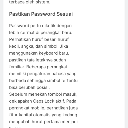
terbaca oleh sistem.
Pastikan Password Sesuai
Password perlu diketik dengan
lebih cermat di perangkat baru.
Perhatikan huruf besar, huruf
kecil, angka, dan simbol. Jika
menggunakan keyboard baru,
pastikan tata letaknya sudah
familiar. Beberapa perangkat
memiliki pengaturan bahasa yang
berbeda sehingga simbol tertentu
bisa berubah posisi.
Sebelum menekan tombol masuk,
cek apakah Caps Lock aktif. Pada
perangkat mobile, perhatikan juga
fitur kapital otomatis yang kadang
mengubah huruf pertama menjadi