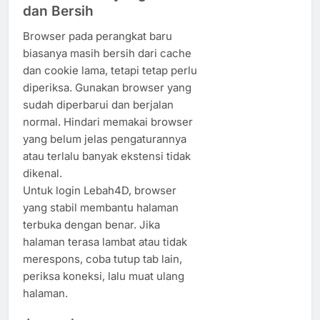
dan Bersih
Browser pada perangkat baru
biasanya masih bersih dari cache
dan cookie lama, tetapi tetap perlu
diperiksa. Gunakan browser yang
sudah diperbarui dan berjalan
normal. Hindari memakai browser
yang belum jelas pengaturannya
atau terlalu banyak ekstensi tidak
dikenal.
Untuk login Lebah4D, browser
yang stabil membantu halaman
terbuka dengan benar. Jika
halaman terasa lambat atau tidak
merespons, coba tutup tab lain,
periksa koneksi, lalu muat ulang
halaman.