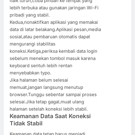
naik turun,coba pindah ke tempat yang
lebih terbuka atau gunakan jaringan Wi-Fi
pribadi yang stabil.
Kedua,nonaktifkan aplikasi yang memakai
data di latar belakang.Aplikasi pesan,media
sosial,atau pembaruan otomatis dapat
mengurangi stabilitas
koneksi.Ketiga,periksa kembali data login
sebelum menekan tombol masuk karena
keyboard sentuh lebih rentan
menyebabkan typo.
Jika halaman belum selesai
memuat,jangan langsung menutup
browser.Tunggu sebentar sampai proses
selesai.Jika tetap gagal,muat ulang
halaman setelah koneksi lebih stabil.
Keamanan Data Saat Koneksi
Tidak Stabil
Keamanan data tetap harus menjadi