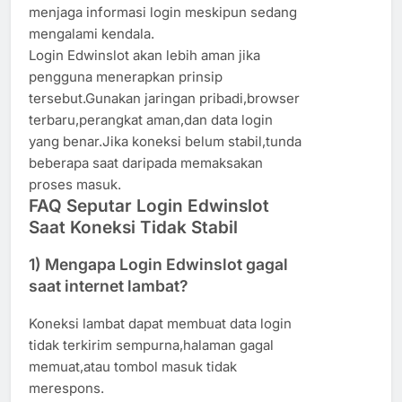
menjaga informasi login meskipun sedang
mengalami kendala.
Login Edwinslot akan lebih aman jika
pengguna menerapkan prinsip
tersebut.Gunakan jaringan pribadi,browser
terbaru,perangkat aman,dan data login
yang benar.Jika koneksi belum stabil,tunda
beberapa saat daripada memaksakan
proses masuk.
FAQ Seputar Login Edwinslot
Saat Koneksi Tidak Stabil
1) Mengapa Login Edwinslot gagal
saat internet lambat?
Koneksi lambat dapat membuat data login
tidak terkirim sempurna,halaman gagal
memuat,atau tombol masuk tidak
merespons.