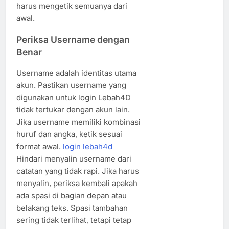
harus mengetik semuanya dari
awal.
Periksa Username dengan
Benar
Username adalah identitas utama
akun. Pastikan username yang
digunakan untuk login Lebah4D
tidak tertukar dengan akun lain.
Jika username memiliki kombinasi
huruf dan angka, ketik sesuai
format awal.
login lebah4d
Hindari menyalin username dari
catatan yang tidak rapi. Jika harus
menyalin, periksa kembali apakah
ada spasi di bagian depan atau
belakang teks. Spasi tambahan
sering tidak terlihat, tetapi tetap