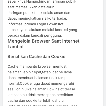
sebaliknya.Namun,hindari jaringan publik
saat memasukkan data akun.
Jaringan publik tidak selalu aman dan
dapat meningkatkan risiko terhadap
informasi pribadi.Login Edwinslot
sebaiknya dilakukan melalui koneksi yang
berada dalam kendali pengguna.
Mengelola Browser Saat Internet
Lambat
Bersihkan Cache dan Cookie
Cache membantu browser memuat
halaman lebih cepat,tetapi cache lama
dapat membuat halaman tidak tampil
normal.Cookie juga dapat memengaruhi
sesi login.Jika halaman Edwinslot terasa
lambat atau tidak merespons,bersihkan
cache dan cookie terlebih dahulu.