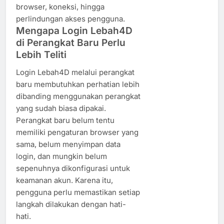
browser, koneksi, hingga
perlindungan akses pengguna.
Mengapa Login Lebah4D
di Perangkat Baru Perlu
Lebih Teliti
Login Lebah4D melalui perangkat
baru membutuhkan perhatian lebih
dibanding menggunakan perangkat
yang sudah biasa dipakai.
Perangkat baru belum tentu
memiliki pengaturan browser yang
sama, belum menyimpan data
login, dan mungkin belum
sepenuhnya dikonfigurasi untuk
keamanan akun. Karena itu,
pengguna perlu memastikan setiap
langkah dilakukan dengan hati-
hati.