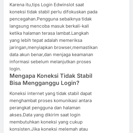
Karena itu,tips Login Edwinslot saat
koneksi tidak stabil perlu difokuskan pada
pencegahan.Pengguna sebaiknya tidak
langsung mencoba masuk berkali-kali
ketika halaman terasa lambat.Langkah
yang lebih tepat adalah memeriksa
jaringan,menyiapkan browser,memastikan
data akun benar,dan menjaga keamanan
informasi sebelum melanjutkan proses
login.
Mengapa Koneksi Tidak Stabil
Bisa Mengganggu Login?
Koneksi internet yang tidak stabil dapat
menghambat proses komunikasi antara
perangkat pengguna dan halaman
akses.Data yang dikirim saat login
membutuhkan koneksi yang cukup
konsisten.Jika koneksi melemah atau