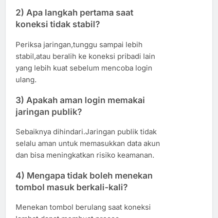
2) Apa langkah pertama saat
koneksi tidak stabil?
Periksa jaringan,tunggu sampai lebih
stabil,atau beralih ke koneksi pribadi lain
yang lebih kuat sebelum mencoba login
ulang.
3) Apakah aman login memakai
jaringan publik?
Sebaiknya dihindari.Jaringan publik tidak
selalu aman untuk memasukkan data akun
dan bisa meningkatkan risiko keamanan.
4) Mengapa tidak boleh menekan
tombol masuk berkali-kali?
Menekan tombol berulang saat koneksi