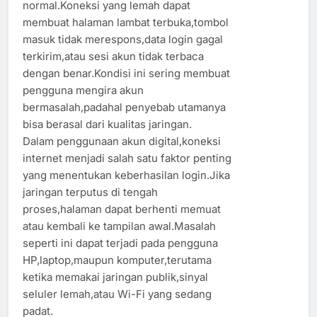
normal.Koneksi yang lemah dapat
membuat halaman lambat terbuka,tombol
masuk tidak merespons,data login gagal
terkirim,atau sesi akun tidak terbaca
dengan benar.Kondisi ini sering membuat
pengguna mengira akun
bermasalah,padahal penyebab utamanya
bisa berasal dari kualitas jaringan.
Dalam penggunaan akun digital,koneksi
internet menjadi salah satu faktor penting
yang menentukan keberhasilan login.Jika
jaringan terputus di tengah
proses,halaman dapat berhenti memuat
atau kembali ke tampilan awal.Masalah
seperti ini dapat terjadi pada pengguna
HP,laptop,maupun komputer,terutama
ketika memakai jaringan publik,sinyal
seluler lemah,atau Wi-Fi yang sedang
padat.