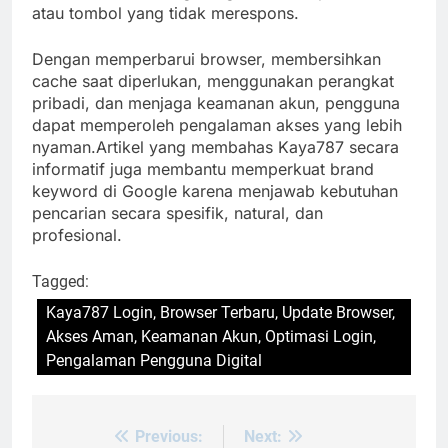
atau tombol yang tidak merespons.
Dengan memperbarui browser, membersihkan
cache saat diperlukan, menggunakan perangkat
pribadi, dan menjaga keamanan akun, pengguna
dapat memperoleh pengalaman akses yang lebih
nyaman.Artikel yang membahas Kaya787 secara
informatif juga membantu memperkuat brand
keyword di Google karena menjawab kebutuhan
pencarian secara spesifik, natural, dan
profesional.
Tagged:
Kaya787 Login, Browser Terbaru, Update Browser,
Akses Aman, Keamanan Akun, Optimasi Login,
Pengalaman Pengguna Digital
Previous:
Next:
Post