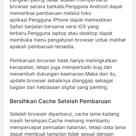
browser secara berkala.Pengguna Android dapat
memeriksa pembaruan melalui toko
aplikasi.Pengguna iPhone dapat memastikan
Safari berjalan bersama versi iOS yang
terbaru.Pengguna laptop atau desktop dapat
membuka menu pengaturan browser untuk melihat
apakah pembaruan tersedia.
Pembaruan browser tidak hanya meningkatkan
kecepatan, tetapi juga memperbaiki bug dan
menambah dukungan keamanan.Maka dari itu,
update browser sebaiknya dianggap sebagai
bagian dari kebiasaan digital yang penting.
Bersihkan Cache Setelah Pembaruan
Setelah browser diperbarui, cache lama kadang
masih tersimpan.Cache memang membantu
mempercepat pemuatan halaman, tetapi data lama
dapat membuat tampilan tidak sesuai dengan