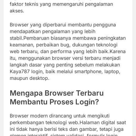
faktor teknis yang memengaruhi pengalaman
akses.
Browser yang diperbarui membantu pengguna
mendapatkan pengalaman yang lebih
stabil.Pembaruan biasanya membawa peningkatan
keamanan, perbaikan bug, dukungan teknologi
web terbaru, dan performa yang lebih baik.Karena
itu, menggunakan browser versi terbaru menjadi
langkah dasar yang penting sebelum melakukan
Kaya787 login, baik melalui smartphone, laptop,
maupun desktop.
Mengapa Browser Terbaru
Membantu Proses Login?
Browser modern dirancang untuk mengikuti
perkembangan teknologi web.Halaman digital saat
ini tidak hanya berisi teks dan gambar, tetapi juga
elemen interaktif, sistem validasi, formulir login,