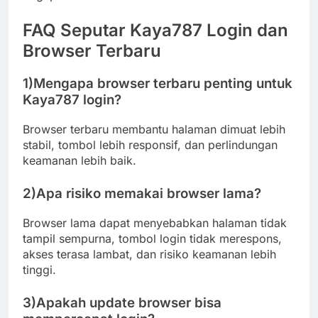
FAQ Seputar Kaya787 Login dan
Browser Terbaru
1)Mengapa browser terbaru penting untuk
Kaya787 login?
Browser terbaru membantu halaman dimuat lebih
stabil, tombol lebih responsif, dan perlindungan
keamanan lebih baik.
2)Apa risiko memakai browser lama?
Browser lama dapat menyebabkan halaman tidak
tampil sempurna, tombol login tidak merespons,
akses terasa lambat, dan risiko keamanan lebih
tinggi.
3)Apakah update browser bisa