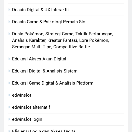
Desain Digital & UX Interaktif
Desain Game & Psikologi Pemain Slot
Dunia Pokémon, Strategi Game, Taktik Pertarungan,
Analisis Karakter, Kreatur Fantasi, Lore Pokémon,
Serangan Multi-Tipe, Competitive Battle
Edukasi Akses Akun Digital
Edukasi Digital & Analisis Sistem
Edukasi Game Digital & Analisis Platform
edwinslot
edwinslot alternatif
edwinslot login
Efisiensi Login dan Akses Digital