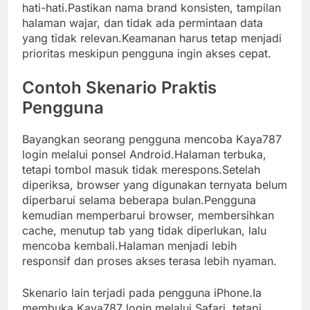
hati-hati.Pastikan nama brand konsisten, tampilan
halaman wajar, dan tidak ada permintaan data
yang tidak relevan.Keamanan harus tetap menjadi
prioritas meskipun pengguna ingin akses cepat.
Contoh Skenario Praktis
Pengguna
Bayangkan seorang pengguna mencoba Kaya787
login melalui ponsel Android.Halaman terbuka,
tetapi tombol masuk tidak merespons.Setelah
diperiksa, browser yang digunakan ternyata belum
diperbarui selama beberapa bulan.Pengguna
kemudian memperbarui browser, membersihkan
cache, menutup tab yang tidak diperlukan, lalu
mencoba kembali.Halaman menjadi lebih
responsif dan proses akses terasa lebih nyaman.
Skenario lain terjadi pada pengguna iPhone.Ia
membuka Kaya787 login melalui Safari, tetapi