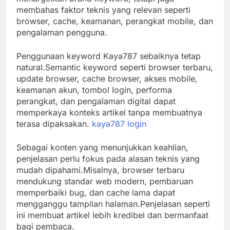
membahas faktor teknis yang relevan seperti
browser, cache, keamanan, perangkat mobile, dan
pengalaman pengguna.
Penggunaan keyword Kaya787 sebaiknya tetap
natural.Semantic keyword seperti browser terbaru,
update browser, cache browser, akses mobile,
keamanan akun, tombol login, performa
perangkat, dan pengalaman digital dapat
memperkaya konteks artikel tanpa membuatnya
terasa dipaksakan.
kaya787 login
Sebagai konten yang menunjukkan keahlian,
penjelasan perlu fokus pada alasan teknis yang
mudah dipahami.Misalnya, browser terbaru
mendukung standar web modern, pembaruan
memperbaiki bug, dan cache lama dapat
mengganggu tampilan halaman.Penjelasan seperti
ini membuat artikel lebih kredibel dan bermanfaat
bagi pembaca.