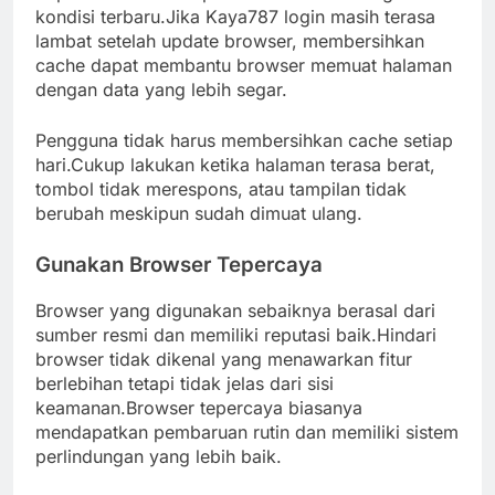
kondisi terbaru.Jika Kaya787 login masih terasa
lambat setelah update browser, membersihkan
cache dapat membantu browser memuat halaman
dengan data yang lebih segar.
Pengguna tidak harus membersihkan cache setiap
hari.Cukup lakukan ketika halaman terasa berat,
tombol tidak merespons, atau tampilan tidak
berubah meskipun sudah dimuat ulang.
Gunakan Browser Tepercaya
Browser yang digunakan sebaiknya berasal dari
sumber resmi dan memiliki reputasi baik.Hindari
browser tidak dikenal yang menawarkan fitur
berlebihan tetapi tidak jelas dari sisi
keamanan.Browser tepercaya biasanya
mendapatkan pembaruan rutin dan memiliki sistem
perlindungan yang lebih baik.