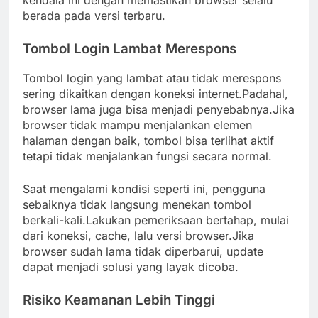
kendala ini dengan memastikan browser selalu
berada pada versi terbaru.
Tombol Login Lambat Merespons
Tombol login yang lambat atau tidak merespons
sering dikaitkan dengan koneksi internet.Padahal,
browser lama juga bisa menjadi penyebabnya.Jika
browser tidak mampu menjalankan elemen
halaman dengan baik, tombol bisa terlihat aktif
tetapi tidak menjalankan fungsi secara normal.
Saat mengalami kondisi seperti ini, pengguna
sebaiknya tidak langsung menekan tombol
berkali-kali.Lakukan pemeriksaan bertahap, mulai
dari koneksi, cache, lalu versi browser.Jika
browser sudah lama tidak diperbarui, update
dapat menjadi solusi yang layak dicoba.
Risiko Keamanan Lebih Tinggi