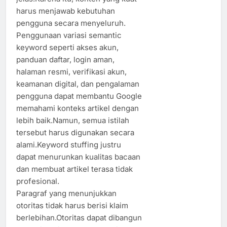
harus menjawab kebutuhan
pengguna secara menyeluruh.
Penggunaan variasi semantic
keyword seperti akses akun,
panduan daftar, login aman,
halaman resmi, verifikasi akun,
keamanan digital, dan pengalaman
pengguna dapat membantu Google
memahami konteks artikel dengan
lebih baik.Namun, semua istilah
tersebut harus digunakan secara
alami.Keyword stuffing justru
dapat menurunkan kualitas bacaan
dan membuat artikel terasa tidak
profesional.
Paragraf yang menunjukkan
otoritas tidak harus berisi klaim
berlebihan.Otoritas dapat dibangun