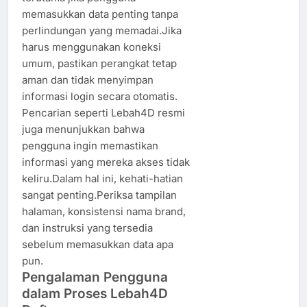
memasukkan data penting tanpa
perlindungan yang memadai.Jika
harus menggunakan koneksi
umum, pastikan perangkat tetap
aman dan tidak menyimpan
informasi login secara otomatis.
Pencarian seperti Lebah4D resmi
juga menunjukkan bahwa
pengguna ingin memastikan
informasi yang mereka akses tidak
keliru.Dalam hal ini, kehati-hatian
sangat penting.Periksa tampilan
halaman, konsistensi nama brand,
dan instruksi yang tersedia
sebelum memasukkan data apa
pun.
Pengalaman Pengguna
dalam Proses Lebah4D