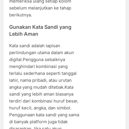
memeriksa ulang setiap kolom
sebelum melanjutkan ke tahap
berikutnya.
Gunakan Kata Sandi yang
Lebih Aman
Kata sandi adalah lapisan
perlindungan utama dalam akun
digital.Pengguna sebaiknya
menghindari kombinasi yang
terlalu sederhana seperti tanggal
lahir, nama pribadi, atau urutan
angka yang mudah ditebak.Kata
sandi yang lebih aman biasanya
terdiri dari kombinasi huruf besar,
huruf kecil, angka, dan simbol.
Penggunaan kata sandi yang sama
di banyak platform juga tidak
disarankan.Jika satu akun