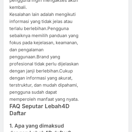
pengguna ingin mengakses akun
kembali.
Kesalahan lain adalah mengikuti
informasi yang tidak jelas atau
terlalu berlebihan.Pengguna
sebaiknya memilih panduan yang
fokus pada kejelasan, keamanan,
dan pengalaman
penggunaan.Brand yang
profesional tidak perlu dijelaskan
dengan janji berlebihan.Cukup
dengan informasi yang akurat,
terstruktur, dan mudah dipahami,
pengguna sudah dapat
memperoleh manfaat yang nyata.
FAQ Seputar Lebah4D
Daftar
1. Apa yang dimaksud