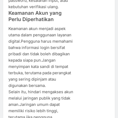
password, kesalahan input, atau
kebutuhan verifikasi ulang.
Keamanan Akun yang
Perlu Diperhatikan
Keamanan akun menjadi aspek
utama dalam penggunaan layanan
digital.Pengguna harus memahami
bahwa informasi login bersifat
pribadi dan tidak boleh dibagikan
kepada siapa pun.Jangan
menyimpan kata sandi di tempat
terbuka, terutama pada perangkat
yang sering dipinjam atau
digunakan bersama.
Selain itu, hindari mengakses akun
melalui jaringan publik yang tidak
aman.Jaringan umum dapat
memiliki risiko lebih tinggi,
terutama jika pengguna