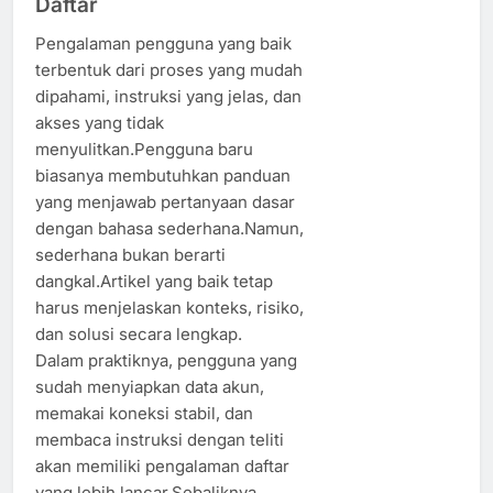
Daftar
Pengalaman pengguna yang baik
terbentuk dari proses yang mudah
dipahami, instruksi yang jelas, dan
akses yang tidak
menyulitkan.Pengguna baru
biasanya membutuhkan panduan
yang menjawab pertanyaan dasar
dengan bahasa sederhana.Namun,
sederhana bukan berarti
dangkal.Artikel yang baik tetap
harus menjelaskan konteks, risiko,
dan solusi secara lengkap.
Dalam praktiknya, pengguna yang
sudah menyiapkan data akun,
memakai koneksi stabil, dan
membaca instruksi dengan teliti
akan memiliki pengalaman daftar
yang lebih lancar.Sebaliknya,