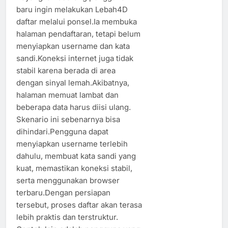
baru ingin melakukan Lebah4D
daftar melalui ponsel.Ia membuka
halaman pendaftaran, tetapi belum
menyiapkan username dan kata
sandi.Koneksi internet juga tidak
stabil karena berada di area
dengan sinyal lemah.Akibatnya,
halaman memuat lambat dan
beberapa data harus diisi ulang.
Skenario ini sebenarnya bisa
dihindari.Pengguna dapat
menyiapkan username terlebih
dahulu, membuat kata sandi yang
kuat, memastikan koneksi stabil,
serta menggunakan browser
terbaru.Dengan persiapan
tersebut, proses daftar akan terasa
lebih praktis dan terstruktur.