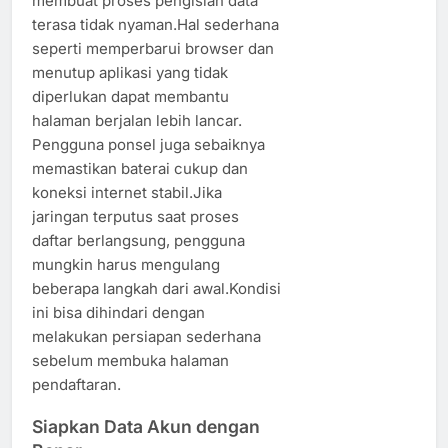
membuat proses pengisian data
terasa tidak nyaman.Hal sederhana
seperti memperbarui browser dan
menutup aplikasi yang tidak
diperlukan dapat membantu
halaman berjalan lebih lancar.
Pengguna ponsel juga sebaiknya
memastikan baterai cukup dan
koneksi internet stabil.Jika
jaringan terputus saat proses
daftar berlangsung, pengguna
mungkin harus mengulang
beberapa langkah dari awal.Kondisi
ini bisa dihindari dengan
melakukan persiapan sederhana
sebelum membuka halaman
pendaftaran.
Siapkan Data Akun dengan