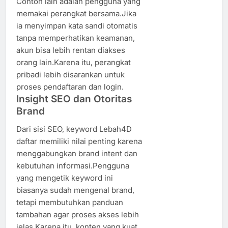
Contoh lain adalah pengguna yang
memakai perangkat bersama.Jika
ia menyimpan kata sandi otomatis
tanpa memperhatikan keamanan,
akun bisa lebih rentan diakses
orang lain.Karena itu, perangkat
pribadi lebih disarankan untuk
proses pendaftaran dan login.
Insight SEO dan Otoritas
Brand
Dari sisi SEO, keyword Lebah4D
daftar memiliki nilai penting karena
menggabungkan brand intent dan
kebutuhan informasi.Pengguna
yang mengetik keyword ini
biasanya sudah mengenal brand,
tetapi membutuhkan panduan
tambahan agar proses akses lebih
jelas.Karena itu, konten yang kuat