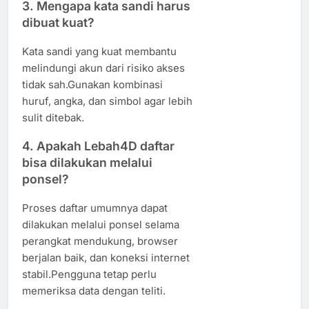
3. Mengapa kata sandi harus
dibuat kuat?
Kata sandi yang kuat membantu
melindungi akun dari risiko akses
tidak sah.Gunakan kombinasi
huruf, angka, dan simbol agar lebih
sulit ditebak.
4. Apakah Lebah4D daftar
bisa dilakukan melalui
ponsel?
Proses daftar umumnya dapat
dilakukan melalui ponsel selama
perangkat mendukung, browser
berjalan baik, dan koneksi internet
stabil.Pengguna tetap perlu
memeriksa data dengan teliti.