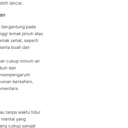
ebih lancar.
an
ga bergantung pada
nggi lemak jenuh atau
emak sehat, seperti
serta buah dan
gan cukup minum air
ubuh dan
t mempengaruhi
numan berkafein,
ementara.
au tanpa waktu tidur
 mental yang
yang cukup sangat