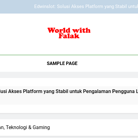
Edwinslot: Solusi Akses Platform yang Stabil un
Tips Login Edwin
Panduan Login Lebah4D untuk Perangkat Baru agar 
ld With Falak
TIARA4D Login dan Peran Br
alanan Dan Petualangan Menarik Dari World With Falak. Cerita
Edwinslot: Solusi Akses Platform yang Stabil un
SAMPLE PAGE
Tips Login Edwin
Panduan Login Lebah4D untuk Perangkat Baru agar 
Platform yang Stabil untuk Pengalaman Pengguna Lebih Optima
an, Teknologi & Gaming