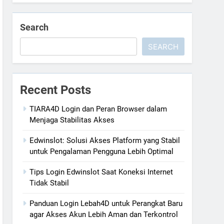
Search
SEARCH
Recent Posts
TIARA4D Login dan Peran Browser dalam
Menjaga Stabilitas Akses
Edwinslot: Solusi Akses Platform yang Stabil
untuk Pengalaman Pengguna Lebih Optimal
Tips Login Edwinslot Saat Koneksi Internet
Tidak Stabil
Panduan Login Lebah4D untuk Perangkat Baru
agar Akses Akun Lebih Aman dan Terkontrol