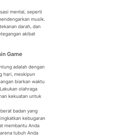
ksasi mental, seperti
 mendengarkan musik.
tekanan darah, dan
etegangan akibat
main Game
antung adalah dengan
g hari, meskipun
angan biarkan waktu
 Lakukan olahraga
tihan kekuatan untuk
 berat badan yang
ningkatkan kebugaran
dapat membantu Anda
karena tubuh Anda