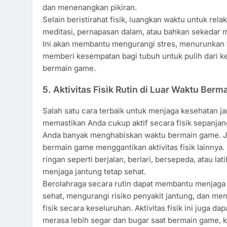
dan menenangkan pikiran.
Selain beristirahat fisik, luangkan waktu untuk rela
meditasi, pernapasan dalam, atau bahkan sekedar
Ini akan membantu mengurangi stres, menurunkan 
memberi kesempatan bagi tubuh untuk pulih dari k
bermain game.
5.
Aktivitas Fisik Rutin di Luar Waktu Ber
Salah satu cara terbaik untuk menjaga kesehatan j
memastikan Anda cukup aktif secara fisik sepanjan
Anda banyak menghabiskan waktu bermain game. J
bermain game menggantikan aktivitas fisik lainnya.
ringan seperti berjalan, berlari, bersepeda, atau la
menjaga jantung tetap sehat.
Berolahraga secara rutin dapat membantu menjaga
sehat, mengurangi risiko penyakit jantung, dan me
fisik secara keseluruhan. Aktivitas fisik ini juga 
merasa lebih segar dan bugar saat bermain game, 