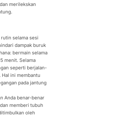
 dan merilekskan
ntung.
rutin selama sesi
hindari dampak buruk
rhana: bermain selama
 15 menit. Selama
ngan seperti berjalan-
t. Hal ini membantu
egangan pada jantung
kan Anda benar-benar
, dan memberi tubuh
ditimbulkan oleh