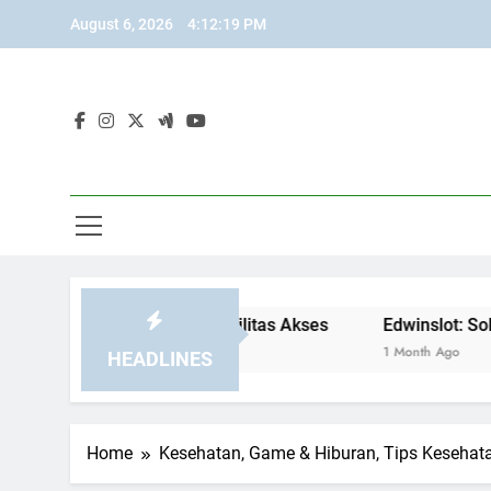
Skip
August 6, 2026
4:12:20 PM
to
content
Wor
Ikuti Perj
am Menjaga Stabilitas Akses
Edwinslot: Solusi Akses 
1 Month Ago
HEADLINES
Home
Kesehatan, Game & Hiburan, Tips Kesehat