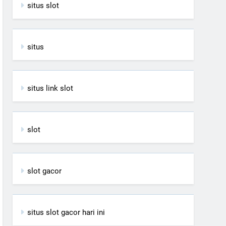
situs slot
situs
situs link slot
slot
slot gacor
situs slot gacor hari ini