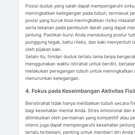
Posisi duduk yang salah dapat mempengaruhi sirku
meningkatkan ketegangan pada tubuh, termasuk ja
posisi yang buruk bisa meningkatkan risiko masala
serta tekanan pada pembuluh darah yang dapat m
jantung. Pastikan kursi Anda mendukung postur tu
punggung tegak, bahu rileks, dan kaki menyentuh l
oleh pijakan kaki.
Selain itu, hindari duduk terlalu lama tanpa bergera
menggunakan waktu istirahat untuk berdiri, berjalan
melakukan peregangan tubuh untuk meningkatkan a
menurunkan ketegangan.
4.
Fokus pada Keseimbangan Aktivitas Fisi
Beristirahat tidak hanya melibatkan tubuh secara fis
bagi kesehatan mental Anda. Stres emosional dan
ditimbulkan oleh permainan yang kompetitif atau p
intens juga dapat mempengaruhi kesehatan jantung
terlalu terbebani, penting untuk memberi diri Anda