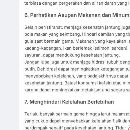
terbiasa dengan pergerakan dan aliran darah yang l
6.
Perhatikan Asupan Makanan dan Minum
Selain beristirahat, menjaga kesehatan jantung ju
pola makan yang seimbang. Hindari camilan yang ti
gula saat bermain game. Makanan yang kaya akan l
kacang-kacangan, ikan berlemak (salmon, sarden), 
sayuran, dapat mendukung kesehatan jantung.
Jangan lupa juga untuk menjaga hidrasi tubuh den
putih. Dehidrasi dapat meningkatkan ketegangan t
menyebabkan kelelahan, yang pada akhirnya dapa
kesehatan jantung. Batasi konsumsi kafein atau mi
karena dapat meningkatkan detak jantung secara s
7.
Menghindari Kelelahan Berlebihan
Terlalu banyak bermain game hingga larut malam at
yang cukup dapat menyebabkan kelelahan fisik dan
berdampak negatif pada kesehatan jantung. Tidur 