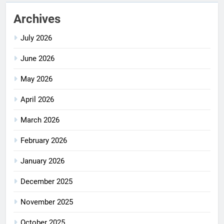
Archives
July 2026
June 2026
May 2026
April 2026
March 2026
February 2026
January 2026
December 2025
November 2025
October 2025