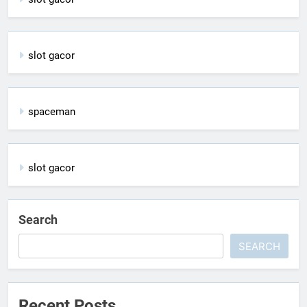
slot gacor
spaceman
slot gacor
Search
SEARCH
Recent Posts