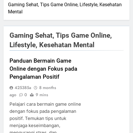
Gaming Sehat, Tips Game Online, Lifestyle, Kesehatan
Mental
Gaming Sehat, Tips Game Online,
Lifestyle, Kesehatan Mental
Panduan Bermain Game
Online dengan Fokus pada
Pengalaman Positif
425385a
8 months
ago
0
9 mins
Pelajari cara bermain game online
dengan fokus pada pengalaman
positif. Temukan tips untuk
menjaga keseimbangan,
mengurangi stres, dan