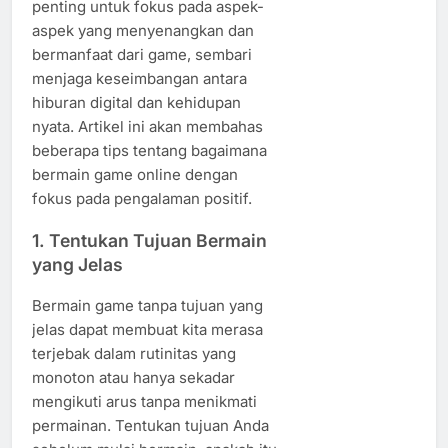
penting untuk fokus pada aspek-
aspek yang menyenangkan dan
bermanfaat dari game, sembari
menjaga keseimbangan antara
hiburan digital dan kehidupan
nyata. Artikel ini akan membahas
beberapa tips tentang bagaimana
bermain game online dengan
fokus pada pengalaman positif.
1. Tentukan Tujuan Bermain
yang Jelas
Bermain game tanpa tujuan yang
jelas dapat membuat kita merasa
terjebak dalam rutinitas yang
monoton atau hanya sekadar
mengikuti arus tanpa menikmati
permainan. Tentukan tujuan Anda