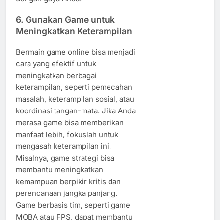
6. Gunakan Game untuk
Meningkatkan Keterampilan
Bermain game online bisa menjadi
cara yang efektif untuk
meningkatkan berbagai
keterampilan, seperti pemecahan
masalah, keterampilan sosial, atau
koordinasi tangan-mata. Jika Anda
merasa game bisa memberikan
manfaat lebih, fokuslah untuk
mengasah keterampilan ini.
Misalnya, game strategi bisa
membantu meningkatkan
kemampuan berpikir kritis dan
perencanaan jangka panjang.
Game berbasis tim, seperti game
MOBA atau FPS, dapat membantu