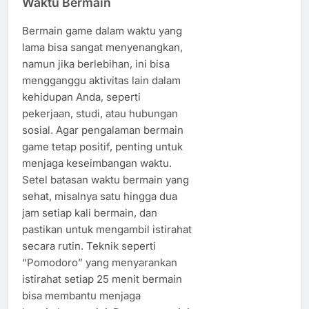
Waktu Bermain
Bermain game dalam waktu yang
lama bisa sangat menyenangkan,
namun jika berlebihan, ini bisa
mengganggu aktivitas lain dalam
kehidupan Anda, seperti
pekerjaan, studi, atau hubungan
sosial. Agar pengalaman bermain
game tetap positif, penting untuk
menjaga keseimbangan waktu.
Setel batasan waktu bermain yang
sehat, misalnya satu hingga dua
jam setiap kali bermain, dan
pastikan untuk mengambil istirahat
secara rutin. Teknik seperti
“Pomodoro” yang menyarankan
istirahat setiap 25 menit bermain
bisa membantu menjaga