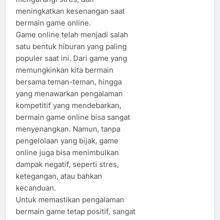
meningkatkan kesenangan saat
bermain game online.
Game online telah menjadi salah
satu bentuk hiburan yang paling
populer saat ini. Dari game yang
memungkinkan kita bermain
bersama teman-teman, hingga
yang menawarkan pengalaman
kompetitif yang mendebarkan,
bermain game online bisa sangat
menyenangkan. Namun, tanpa
pengelolaan yang bijak, game
online juga bisa menimbulkan
dampak negatif, seperti stres,
ketegangan, atau bahkan
kecanduan.
Untuk memastikan pengalaman
bermain game tetap positif, sangat