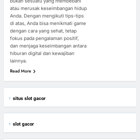
bukan sesuatu yang membebani
atau merusak keseimbangan hidup
Anda. Dengan mengikuti tips-tips
di atas, Anda bisa menikmati game
dengan cara yang sehat, tetap
fokus pada pengalaman positif,
dan menjaga keseimbangan antara
hiburan digital dan kewajiban
lainnya.
Read More
situs slot gacor
slot gacor