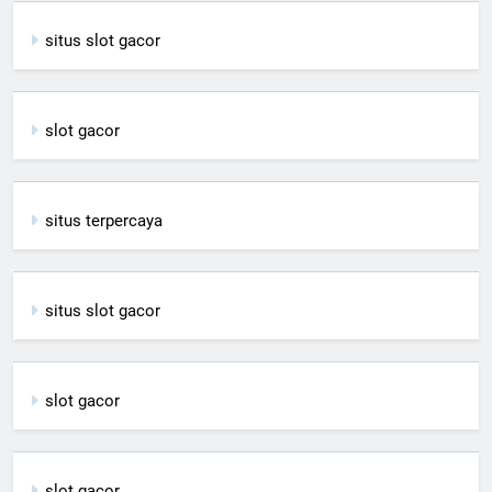
situs slot gacor
slot gacor
situs terpercaya
situs slot gacor
slot gacor
slot gacor