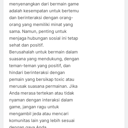
menyenangkan dari bermain game
adalah kesempatan untuk bertemu
dan berinteraksi dengan orang-
orang yang memiliki minat yang
sama. Namun, penting untuk
menjaga hubungan sosial ini tetap
sehat dan positif.
Berusahalah untuk bermain dalam
suasana yang mendukung, dengan
teman-teman yang positif, dan
hindari berinteraksi dengan
pemain yang bersikap toxic atau
merusak suasana permainan. Jika
Anda merasa tertekan atau tidak
nyaman dengan interaksi dalam
game, jangan ragu untuk
mengambil jeda atau mencari
komunitas lain yang lebih sesuai
dengan gaya Anda.