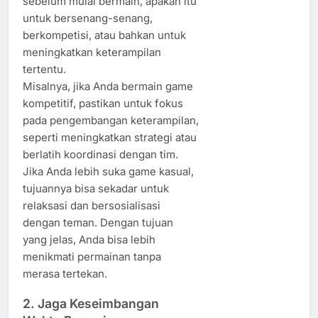
sebelum mulai bermain, apakah itu
untuk bersenang-senang,
berkompetisi, atau bahkan untuk
meningkatkan keterampilan
tertentu.
Misalnya, jika Anda bermain game
kompetitif, pastikan untuk fokus
pada pengembangan keterampilan,
seperti meningkatkan strategi atau
berlatih koordinasi dengan tim.
Jika Anda lebih suka game kasual,
tujuannya bisa sekadar untuk
relaksasi dan bersosialisasi
dengan teman. Dengan tujuan
yang jelas, Anda bisa lebih
menikmati permainan tanpa
merasa tertekan.
2. Jaga Keseimbangan