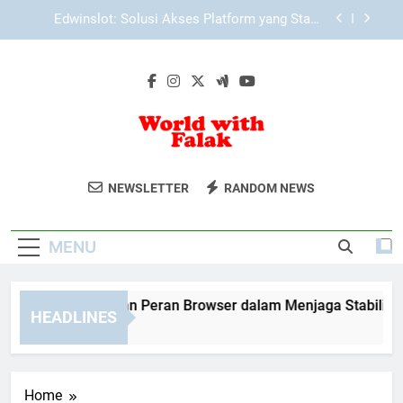
Skip
Tips Login Edwinslot Saat Koneksi Internet Tidak
to
Stabil
content
Panduan Login Lebah4D untuk Perangkat Baru
agar Akses Akun Lebih Aman dan Terkontrol
TIARA4D Login dan Peran Browser dalam
Menjaga Stabilitas Akses
Edwinslot: Solusi Akses Platform yang Stabil
untuk Pengalaman Pengguna Lebih Optimal
World With
Ikuti Perjalanan Dan Petualangan
Tips Login Edwinslot Saat Koneksi Internet Tidak
NEWSLETTER
RANDOM NEWS
Stabil
Falak
Menarik Dari World With Falak. Cerita
Panduan Login Lebah4D untuk Perangkat Baru
Seru Dan Panduan Untuk Para
agar Akses Akun Lebih Aman dan Terkontrol
MENU
Pelancong.
ARA4D Login dan Peran Browser dalam Menjaga Stabilitas Ak
HEADLINES
Weeks Ago
Home