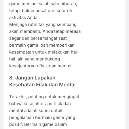
game menjadi salah satu hiburan,
tetapi bukan pusat dari seluruh
aktivitas Anda.
Menjaga rutinitas yang seimbang
akan membantu Anda tetap merasa
segar dan bersemangat saat
bermain game, dan memberikan
kesempatan untuk melakukan hal-
hal lain yang mendukung
kesejahteraan fisik dan mental.
8. Jangan Lupakan
Kesehatan Fisik dan Mental
Terakhir, penting untuk mengingat
bahwa kesejahteraan fisik dan
mental adalah kunci untuk
pengalaman bermain game yang
positif. Bermain game dalam