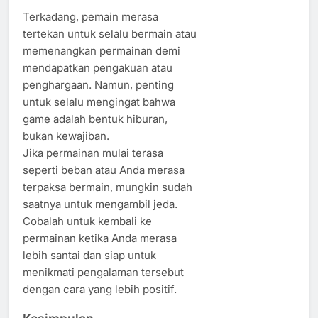
Terkadang, pemain merasa
tertekan untuk selalu bermain atau
memenangkan permainan demi
mendapatkan pengakuan atau
penghargaan. Namun, penting
untuk selalu mengingat bahwa
game adalah bentuk hiburan,
bukan kewajiban.
Jika permainan mulai terasa
seperti beban atau Anda merasa
terpaksa bermain, mungkin sudah
saatnya untuk mengambil jeda.
Cobalah untuk kembali ke
permainan ketika Anda merasa
lebih santai dan siap untuk
menikmati pengalaman tersebut
dengan cara yang lebih positif.