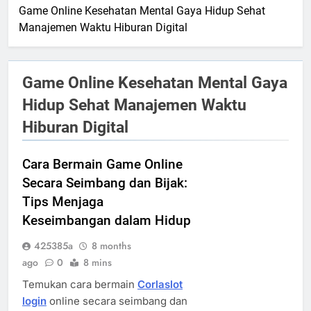
Game Online Kesehatan Mental Gaya Hidup Sehat
Manajemen Waktu Hiburan Digital
Game Online Kesehatan Mental Gaya
Hidup Sehat Manajemen Waktu
Hiburan Digital
Cara Bermain Game Online
Secara Seimbang dan Bijak:
Tips Menjaga
Keseimbangan dalam Hidup
425385a
8 months
ago
0
8 mins
Temukan cara bermain
Corlaslot
login
online secara seimbang dan