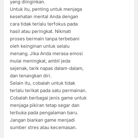
yang diinginkan.
Untuk itu, penting untuk menjaga
kesehatan mental Anda dengan
cara tidak terlalu terfokus pada
hasil atau peringkat. Nikmati
proses bermain tanpa terbebani
oleh keinginan untuk selalu
menang. Jika Anda merasa emosi
mulai meningkat, ambil jeda
sejenak, tarik napas dalam-dalam,
dan tenangkan diri.
Selain itu, cobalah untuk tidak
terlalu terikat pada satu permainan.
Cobalah berbagai jenis game untuk
menjaga pikiran tetap segar dan
terbuka pada pengalaman baru.
Jangan biarkan game menjadi
sumber stres atau kecemasan.