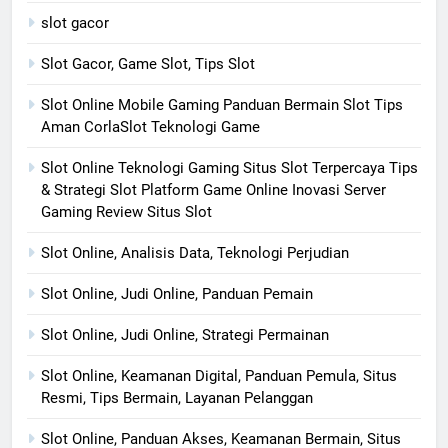
slot gacor
Slot Gacor, Game Slot, Tips Slot
Slot Online Mobile Gaming Panduan Bermain Slot Tips
Aman CorlaSlot Teknologi Game
Slot Online Teknologi Gaming Situs Slot Terpercaya Tips
& Strategi Slot Platform Game Online Inovasi Server
Gaming Review Situs Slot
Slot Online, Analisis Data, Teknologi Perjudian
Slot Online, Judi Online, Panduan Pemain
Slot Online, Judi Online, Strategi Permainan
Slot Online, Keamanan Digital, Panduan Pemula, Situs
Resmi, Tips Bermain, Layanan Pelanggan
Slot Online, Panduan Akses, Keamanan Bermain, Situs