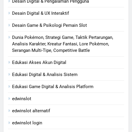
Desain Digital & Pengalaman Pengguna
Desain Digital & UX Interaktif
Desain Game & Psikologi Pemain Slot
Dunia Pokémon, Strategi Game, Taktik Pertarungan,
Analisis Karakter, Kreatur Fantasi, Lore Pokémon,
Serangan Multi-Tipe, Competitive Battle
Edukasi Akses Akun Digital
Edukasi Digital & Analisis Sistem
Edukasi Game Digital & Analisis Platform
edwinslot
edwinslot alternatif
edwinslot login