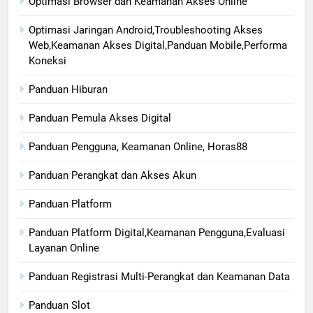
Optimasi Browser dan Keamanan Akses Online
Optimasi Jaringan Android,Troubleshooting Akses
Web,Keamanan Akses Digital,Panduan Mobile,Performa
Koneksi
Panduan Hiburan
Panduan Pemula Akses Digital
Panduan Pengguna, Keamanan Online, Horas88
Panduan Perangkat dan Akses Akun
Panduan Platform
Panduan Platform Digital,Keamanan Pengguna,Evaluasi
Layanan Online
Panduan Registrasi Multi-Perangkat dan Keamanan Data
Panduan Slot