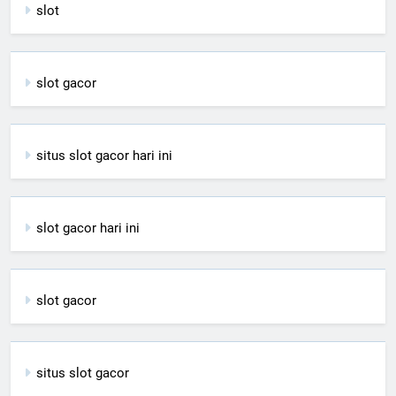
slot
slot gacor
situs slot gacor hari ini
slot gacor hari ini
slot gacor
situs slot gacor