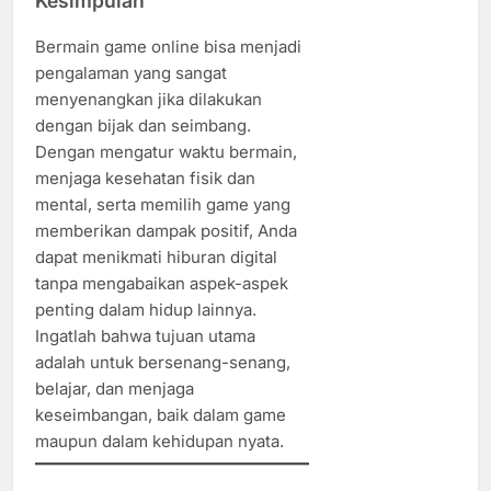
Kesimpulan
Bermain game online bisa menjadi
pengalaman yang sangat
menyenangkan jika dilakukan
dengan bijak dan seimbang.
Dengan mengatur waktu bermain,
menjaga kesehatan fisik dan
mental, serta memilih game yang
memberikan dampak positif, Anda
dapat menikmati hiburan digital
tanpa mengabaikan aspek-aspek
penting dalam hidup lainnya.
Ingatlah bahwa tujuan utama
adalah untuk bersenang-senang,
belajar, dan menjaga
keseimbangan, baik dalam game
maupun dalam kehidupan nyata.