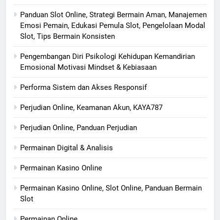
Panduan Slot Online, Strategi Bermain Aman, Manajemen
Emosi Pemain, Edukasi Pemula Slot, Pengelolaan Modal
Slot, Tips Bermain Konsisten
Pengembangan Diri Psikologi Kehidupan Kemandirian
Emosional Motivasi Mindset & Kebiasaan
Performa Sistem dan Akses Responsif
Perjudian Online, Keamanan Akun, KAYA787
Perjudian Online, Panduan Perjudian
Permainan Digital & Analisis
Permainan Kasino Online
Permainan Kasino Online, Slot Online, Panduan Bermain
Slot
Permainan Online