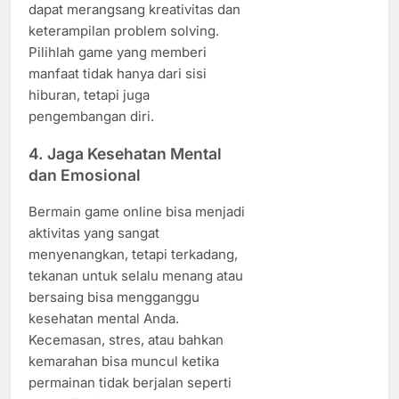
dapat merangsang kreativitas dan
keterampilan problem solving.
Pilihlah game yang memberi
manfaat tidak hanya dari sisi
hiburan, tetapi juga
pengembangan diri.
4.
Jaga Kesehatan Mental
dan Emosional
Bermain game online bisa menjadi
aktivitas yang sangat
menyenangkan, tetapi terkadang,
tekanan untuk selalu menang atau
bersaing bisa mengganggu
kesehatan mental Anda.
Kecemasan, stres, atau bahkan
kemarahan bisa muncul ketika
permainan tidak berjalan seperti