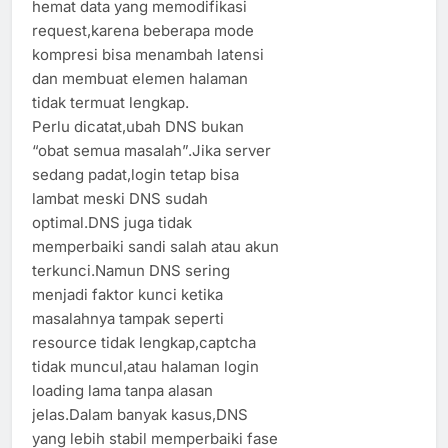
hemat data yang memodifikasi
request,karena beberapa mode
kompresi bisa menambah latensi
dan membuat elemen halaman
tidak termuat lengkap.
Perlu dicatat,ubah DNS bukan
“obat semua masalah”.Jika server
sedang padat,login tetap bisa
lambat meski DNS sudah
optimal.DNS juga tidak
memperbaiki sandi salah atau akun
terkunci.Namun DNS sering
menjadi faktor kunci ketika
masalahnya tampak seperti
resource tidak lengkap,captcha
tidak muncul,atau halaman login
loading lama tanpa alasan
jelas.Dalam banyak kasus,DNS
yang lebih stabil memperbaiki fase