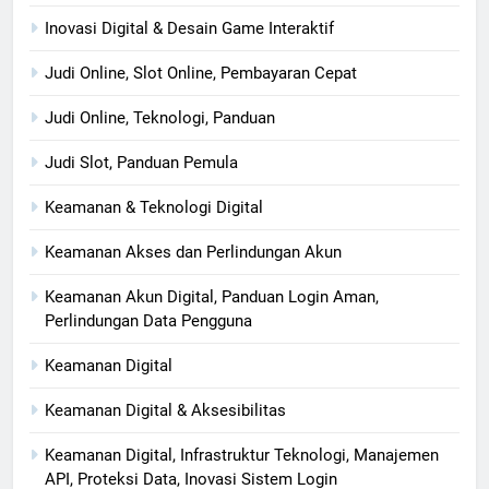
Inovasi Digital & Desain Game Interaktif
Judi Online, Slot Online, Pembayaran Cepat
Judi Online, Teknologi, Panduan
Judi Slot, Panduan Pemula
Keamanan & Teknologi Digital
Keamanan Akses dan Perlindungan Akun
Keamanan Akun Digital, Panduan Login Aman,
Perlindungan Data Pengguna
Keamanan Digital
Keamanan Digital & Aksesibilitas
Keamanan Digital, Infrastruktur Teknologi, Manajemen
API, Proteksi Data, Inovasi Sistem Login