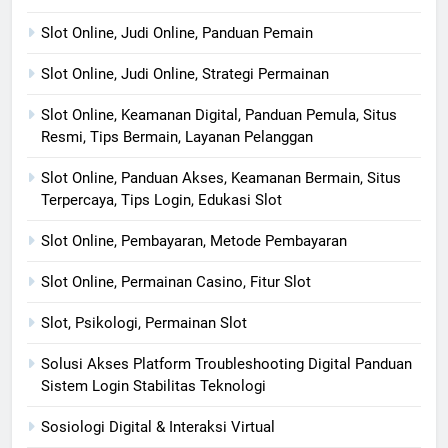
Slot Online, Judi Online, Panduan Pemain
Slot Online, Judi Online, Strategi Permainan
Slot Online, Keamanan Digital, Panduan Pemula, Situs
Resmi, Tips Bermain, Layanan Pelanggan
Slot Online, Panduan Akses, Keamanan Bermain, Situs
Terpercaya, Tips Login, Edukasi Slot
Slot Online, Pembayaran, Metode Pembayaran
Slot Online, Permainan Casino, Fitur Slot
Slot, Psikologi, Permainan Slot
Solusi Akses Platform Troubleshooting Digital Panduan
Sistem Login Stabilitas Teknologi
Sosiologi Digital & Interaksi Virtual