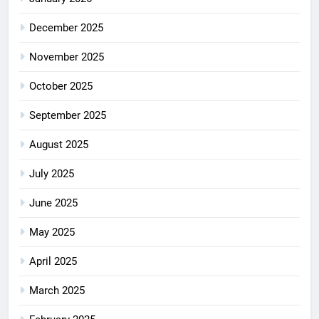
December 2025
November 2025
October 2025
September 2025
August 2025
July 2025
June 2025
May 2025
April 2025
March 2025