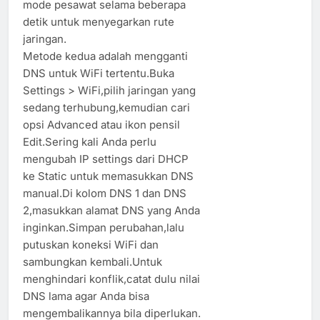
mode pesawat selama beberapa
detik untuk menyegarkan rute
jaringan.
Metode kedua adalah mengganti
DNS untuk WiFi tertentu.Buka
Settings > WiFi,pilih jaringan yang
sedang terhubung,kemudian cari
opsi Advanced atau ikon pensil
Edit.Sering kali Anda perlu
mengubah IP settings dari DHCP
ke Static untuk memasukkan DNS
manual.Di kolom DNS 1 dan DNS
2,masukkan alamat DNS yang Anda
inginkan.Simpan perubahan,lalu
putuskan koneksi WiFi dan
sambungkan kembali.Untuk
menghindari konflik,catat dulu nilai
DNS lama agar Anda bisa
mengembalikannya bila diperlukan.