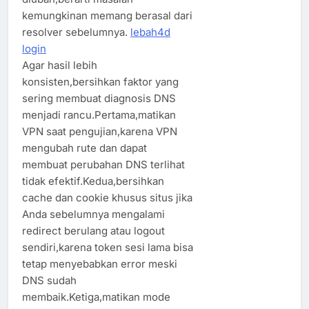
kemungkinan memang berasal dari
resolver sebelumnya.
lebah4d
login
Agar hasil lebih
konsisten,bersihkan faktor yang
sering membuat diagnosis DNS
menjadi rancu.Pertama,matikan
VPN saat pengujian,karena VPN
mengubah rute dan dapat
membuat perubahan DNS terlihat
tidak efektif.Kedua,bersihkan
cache dan cookie khusus situs jika
Anda sebelumnya mengalami
redirect berulang atau logout
sendiri,karena token sesi lama bisa
tetap menyebabkan error meski
DNS sudah
membaik.Ketiga,matikan mode