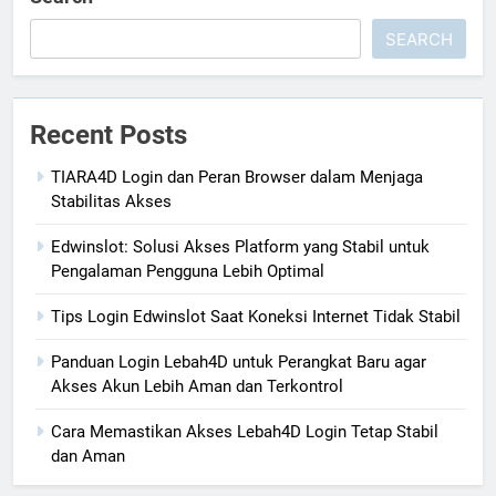
SEARCH
Recent Posts
TIARA4D Login dan Peran Browser dalam Menjaga
Stabilitas Akses
Edwinslot: Solusi Akses Platform yang Stabil untuk
Pengalaman Pengguna Lebih Optimal
Tips Login Edwinslot Saat Koneksi Internet Tidak Stabil
Panduan Login Lebah4D untuk Perangkat Baru agar
Akses Akun Lebih Aman dan Terkontrol
Cara Memastikan Akses Lebah4D Login Tetap Stabil
dan Aman