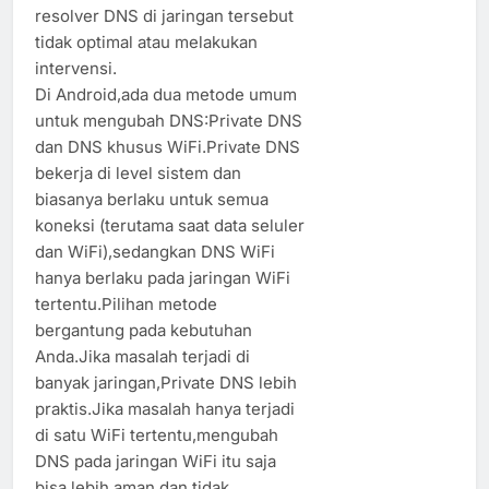
resolver DNS di jaringan tersebut
tidak optimal atau melakukan
intervensi.
Di Android,ada dua metode umum
untuk mengubah DNS:Private DNS
dan DNS khusus WiFi.Private DNS
bekerja di level sistem dan
biasanya berlaku untuk semua
koneksi (terutama saat data seluler
dan WiFi),sedangkan DNS WiFi
hanya berlaku pada jaringan WiFi
tertentu.Pilihan metode
bergantung pada kebutuhan
Anda.Jika masalah terjadi di
banyak jaringan,Private DNS lebih
praktis.Jika masalah hanya terjadi
di satu WiFi tertentu,mengubah
DNS pada jaringan WiFi itu saja
bisa lebih aman dan tidak