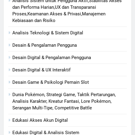
Analisis Sistem untuk Pengguna Aktif,Stabilitas Akses
dan Performa Harian,UX dan Transparansi
Proses,Keamanan Akses & Privasi,Manajemen
Kebiasaan dan Risiko
Analisis Teknologi & Sistem Digital
Desain & Pengalaman Pengguna
Desain Digital & Pengalaman Pengguna
Desain Digital & UX Interaktif
Desain Game & Psikologi Pemain Slot
Dunia Pokémon, Strategi Game, Taktik Pertarungan,
Analisis Karakter, Kreatur Fantasi, Lore Pokémon,
Serangan Multi-Tipe, Competitive Battle
Edukasi Akses Akun Digital
Edukasi Digital & Analisis Sistem