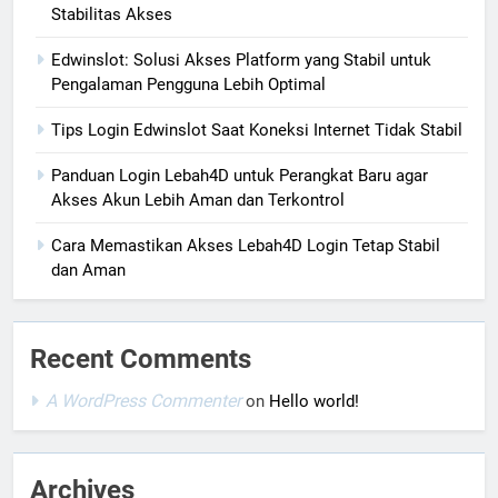
Stabilitas Akses
Edwinslot: Solusi Akses Platform yang Stabil untuk
Pengalaman Pengguna Lebih Optimal
Tips Login Edwinslot Saat Koneksi Internet Tidak Stabil
Panduan Login Lebah4D untuk Perangkat Baru agar
Akses Akun Lebih Aman dan Terkontrol
Cara Memastikan Akses Lebah4D Login Tetap Stabil
dan Aman
Recent Comments
A WordPress Commenter
on
Hello world!
Archives