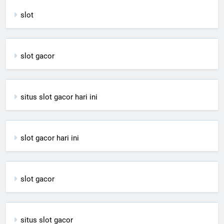
slot
slot gacor
situs slot gacor hari ini
slot gacor hari ini
slot gacor
situs slot gacor