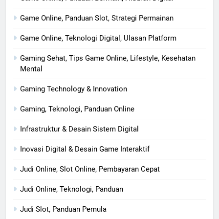
Game Online, Panduan Slot, Strategi Permainan
Game Online, Teknologi Digital, Ulasan Platform
Gaming Sehat, Tips Game Online, Lifestyle, Kesehatan
Mental
Gaming Technology & Innovation
Gaming, Teknologi, Panduan Online
Infrastruktur & Desain Sistem Digital
Inovasi Digital & Desain Game Interaktif
Judi Online, Slot Online, Pembayaran Cepat
Judi Online, Teknologi, Panduan
Judi Slot, Panduan Pemula