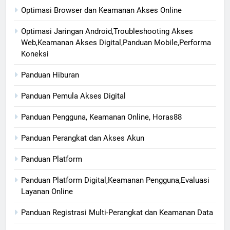
Optimasi Browser dan Keamanan Akses Online
Optimasi Jaringan Android,Troubleshooting Akses
Web,Keamanan Akses Digital,Panduan Mobile,Performa
Koneksi
Panduan Hiburan
Panduan Pemula Akses Digital
Panduan Pengguna, Keamanan Online, Horas88
Panduan Perangkat dan Akses Akun
Panduan Platform
Panduan Platform Digital,Keamanan Pengguna,Evaluasi
Layanan Online
Panduan Registrasi Multi-Perangkat dan Keamanan Data