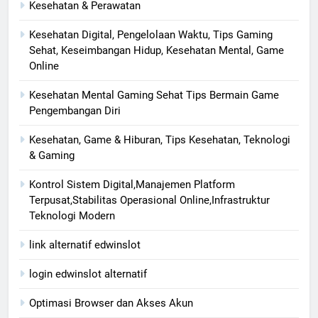
Kesehatan & Perawatan
Kesehatan Digital, Pengelolaan Waktu, Tips Gaming
Sehat, Keseimbangan Hidup, Kesehatan Mental, Game
Online
Kesehatan Mental Gaming Sehat Tips Bermain Game
Pengembangan Diri
Kesehatan, Game & Hiburan, Tips Kesehatan, Teknologi
& Gaming
Kontrol Sistem Digital,Manajemen Platform
Terpusat,Stabilitas Operasional Online,Infrastruktur
Teknologi Modern
link alternatif edwinslot
login edwinslot alternatif
Optimasi Browser dan Akses Akun