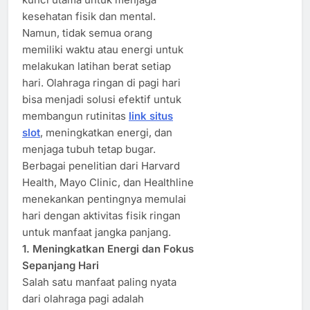
kesehatan fisik dan mental.
Namun, tidak semua orang
memiliki waktu atau energi untuk
melakukan latihan berat setiap
hari. Olahraga ringan di pagi hari
bisa menjadi solusi efektif untuk
membangun rutinitas
link situs
slot
, meningkatkan energi, dan
menjaga tubuh tetap bugar.
Berbagai penelitian dari Harvard
Health, Mayo Clinic, dan Healthline
menekankan pentingnya memulai
hari dengan aktivitas fisik ringan
untuk manfaat jangka panjang.
1. Meningkatkan Energi dan Fokus
Sepanjang Hari
Salah satu manfaat paling nyata
dari olahraga pagi adalah