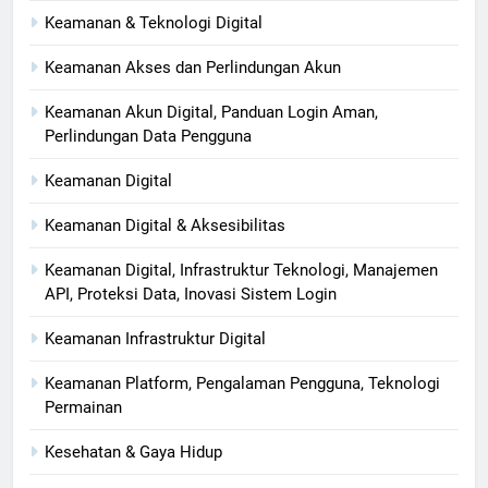
Keamanan & Teknologi Digital
Keamanan Akses dan Perlindungan Akun
Keamanan Akun Digital, Panduan Login Aman,
Perlindungan Data Pengguna
Keamanan Digital
Keamanan Digital & Aksesibilitas
Keamanan Digital, Infrastruktur Teknologi, Manajemen
API, Proteksi Data, Inovasi Sistem Login
Keamanan Infrastruktur Digital
Keamanan Platform, Pengalaman Pengguna, Teknologi
Permainan
Kesehatan & Gaya Hidup