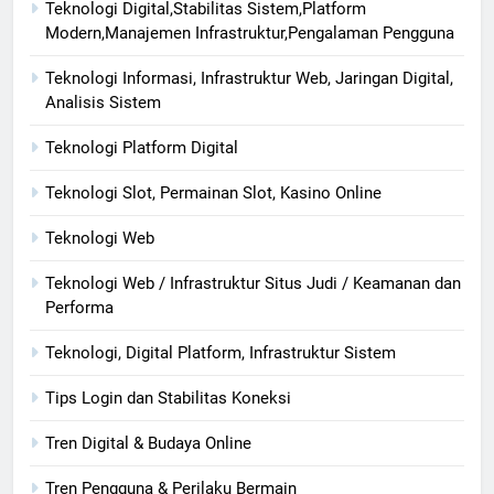
Teknologi Digital,Stabilitas Sistem,Platform
Modern,Manajemen Infrastruktur,Pengalaman Pengguna
Teknologi Informasi, Infrastruktur Web, Jaringan Digital,
Analisis Sistem
Teknologi Platform Digital
Teknologi Slot, Permainan Slot, Kasino Online
Teknologi Web
Teknologi Web / Infrastruktur Situs Judi / Keamanan dan
Performa
Teknologi, Digital Platform, Infrastruktur Sistem
Tips Login dan Stabilitas Koneksi
Tren Digital & Budaya Online
Tren Pengguna & Perilaku Bermain