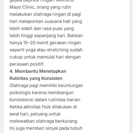
Mayo Clinic, orang yang rutin
melakukan olahraga ringan di pagi
hari melaporkan suasana hati yang
lebih stabil dan rasa puas yang
lebih tinggi sepanjang hari. Bahkan
hanya 15–20 menit gerakan ringan
seperti yoga atau stretching sudah
cukup untuk memulai hari dengan
perasaan positif.
4. Membantu Menetapkan
Rutinitas yang Konsisten
Olahraga pagi memiliki keuntungan
psikologis karena membangun
konsistensi dalam rutinitas harian.
Ketika aktivitas fisik dilakukan di
awal hari, peluang untuk
melewatkan olahraga berkurang.
Ini juga memberi sinyal pada tubuh