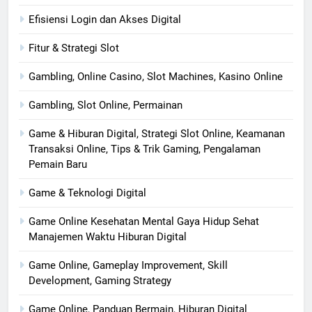
Efisiensi Login dan Akses Digital
Fitur & Strategi Slot
Gambling, Online Casino, Slot Machines, Kasino Online
Gambling, Slot Online, Permainan
Game & Hiburan Digital, Strategi Slot Online, Keamanan
Transaksi Online, Tips & Trik Gaming, Pengalaman
Pemain Baru
Game & Teknologi Digital
Game Online Kesehatan Mental Gaya Hidup Sehat
Manajemen Waktu Hiburan Digital
Game Online, Gameplay Improvement, Skill
Development, Gaming Strategy
Game Online, Panduan Bermain, Hiburan Digital