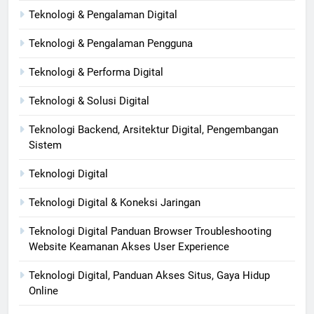
Teknologi & Pengalaman Digital
Teknologi & Pengalaman Pengguna
Teknologi & Performa Digital
Teknologi & Solusi Digital
Teknologi Backend, Arsitektur Digital, Pengembangan
Sistem
Teknologi Digital
Teknologi Digital & Koneksi Jaringan
Teknologi Digital Panduan Browser Troubleshooting
Website Keamanan Akses User Experience
Teknologi Digital, Panduan Akses Situs, Gaya Hidup
Online