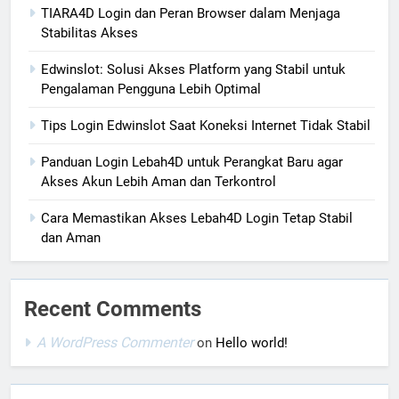
TIARA4D Login dan Peran Browser dalam Menjaga
Stabilitas Akses
Edwinslot: Solusi Akses Platform yang Stabil untuk
Pengalaman Pengguna Lebih Optimal
Tips Login Edwinslot Saat Koneksi Internet Tidak Stabil
Panduan Login Lebah4D untuk Perangkat Baru agar
Akses Akun Lebih Aman dan Terkontrol
Cara Memastikan Akses Lebah4D Login Tetap Stabil
dan Aman
Recent Comments
A WordPress Commenter
on
Hello world!