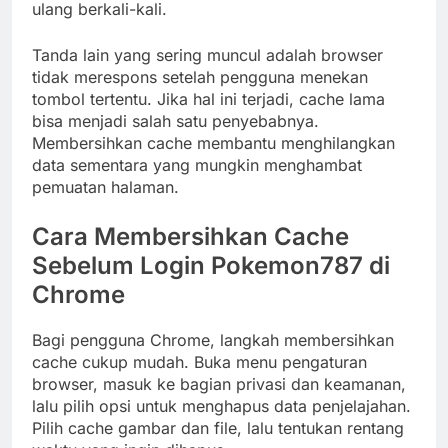
ulang berkali-kali.
Tanda lain yang sering muncul adalah browser
tidak merespons setelah pengguna menekan
tombol tertentu. Jika hal ini terjadi, cache lama
bisa menjadi salah satu penyebabnya.
Membersihkan cache membantu menghilangkan
data sementara yang mungkin menghambat
pemuatan halaman.
Cara Membersihkan Cache
Sebelum Login Pokemon787 di
Chrome
Bagi pengguna Chrome, langkah membersihkan
cache cukup mudah. Buka menu pengaturan
browser, masuk ke bagian privasi dan keamanan,
lalu pilih opsi untuk menghapus data penjelajahan.
Pilih cache gambar dan file, lalu tentukan rentang