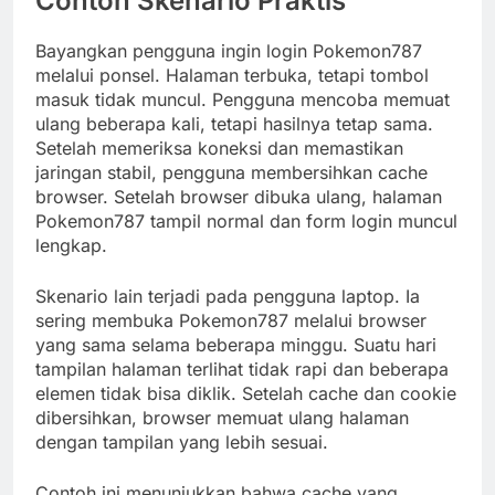
Contoh Skenario Praktis
Bayangkan pengguna ingin login Pokemon787
melalui ponsel. Halaman terbuka, tetapi tombol
masuk tidak muncul. Pengguna mencoba memuat
ulang beberapa kali, tetapi hasilnya tetap sama.
Setelah memeriksa koneksi dan memastikan
jaringan stabil, pengguna membersihkan cache
browser. Setelah browser dibuka ulang, halaman
Pokemon787 tampil normal dan form login muncul
lengkap.
Skenario lain terjadi pada pengguna laptop. Ia
sering membuka Pokemon787 melalui browser
yang sama selama beberapa minggu. Suatu hari
tampilan halaman terlihat tidak rapi dan beberapa
elemen tidak bisa diklik. Setelah cache dan cookie
dibersihkan, browser memuat ulang halaman
dengan tampilan yang lebih sesuai.
Contoh ini menunjukkan bahwa cache yang