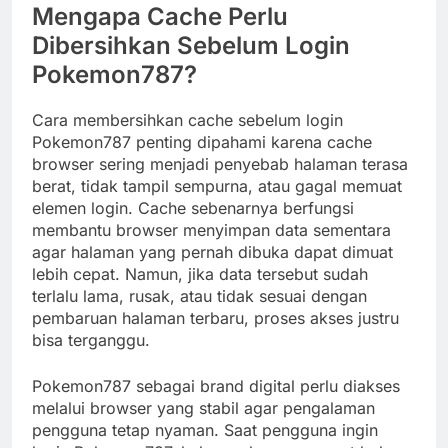
Mengapa Cache Perlu
Dibersihkan Sebelum Login
Pokemon787?
Cara membersihkan cache sebelum login
Pokemon787 penting dipahami karena cache
browser sering menjadi penyebab halaman terasa
berat, tidak tampil sempurna, atau gagal memuat
elemen login. Cache sebenarnya berfungsi
membantu browser menyimpan data sementara
agar halaman yang pernah dibuka dapat dimuat
lebih cepat. Namun, jika data tersebut sudah
terlalu lama, rusak, atau tidak sesuai dengan
pembaruan halaman terbaru, proses akses justru
bisa terganggu.
Pokemon787 sebagai brand digital perlu diakses
melalui browser yang stabil agar pengalaman
pengguna tetap nyaman. Saat pengguna ingin