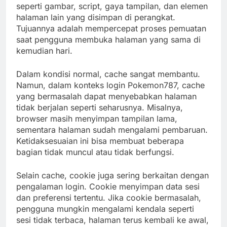
seperti gambar, script, gaya tampilan, dan elemen
halaman lain yang disimpan di perangkat.
Tujuannya adalah mempercepat proses pemuatan
saat pengguna membuka halaman yang sama di
kemudian hari.
Dalam kondisi normal, cache sangat membantu.
Namun, dalam konteks login Pokemon787, cache
yang bermasalah dapat menyebabkan halaman
tidak berjalan seperti seharusnya. Misalnya,
browser masih menyimpan tampilan lama,
sementara halaman sudah mengalami pembaruan.
Ketidaksesuaian ini bisa membuat beberapa
bagian tidak muncul atau tidak berfungsi.
Selain cache, cookie juga sering berkaitan dengan
pengalaman login. Cookie menyimpan data sesi
dan preferensi tertentu. Jika cookie bermasalah,
pengguna mungkin mengalami kendala seperti
sesi tidak terbaca, halaman terus kembali ke awal,