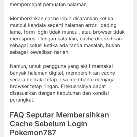
mempercepat pemuatan halaman.
Membersihkan cache lebih disarankan ketika
muncul kendala seperti halaman error, loading
lama, form login tidak muncul, atau browser tidak
merespons. Dengan kata lain, cache dibersihkan
sebagai solusi ketika ada tanda masalah, bukan
sebagai kewajiban harian.
Namun, untuk pengguna yang aktif memakai
banyak halaman digital, membersihkan cache
secara berkala tetap bisa membantu menjaga
browser tetap ringan. Frekuensinya dapat
disesuaikan dengan kebutuhan dan kondisi
perangkat.
FAQ Seputar Membersihkan
Cache Sebelum Login
Pokemon787