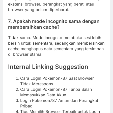
ekstensi browser, perangkat yang berat, atau
browser yang belum diperbarui.
7. Apakah mode incognito sama dengan
membersihkan cache?
Tidak sama. Mode incognito membuka sesi lebih
bersih untuk sementara, sedangkan membersihkan
cache menghapus data sementara yang tersimpan
di browser utama.
Internal Linking Suggestion
Cara Login Pokemon787 Saat Browser
Tidak Merespons
Cara Login Pokemon787 Tanpa Salah
Memasukkan Data Akun
Login Pokemon787 Aman dari Perangkat
Pribadi
Tips Memilih Browser Terbaik untuk Login