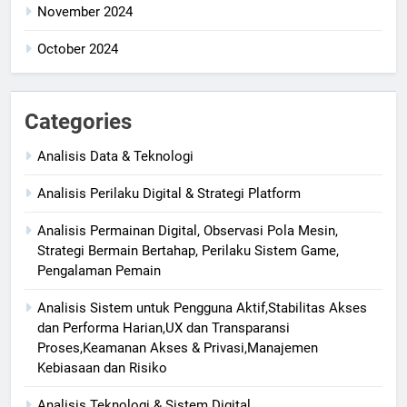
November 2024
October 2024
Categories
Analisis Data & Teknologi
Analisis Perilaku Digital & Strategi Platform
Analisis Permainan Digital, Observasi Pola Mesin,
Strategi Bermain Bertahap, Perilaku Sistem Game,
Pengalaman Pemain
Analisis Sistem untuk Pengguna Aktif,Stabilitas Akses
dan Performa Harian,UX dan Transparansi
Proses,Keamanan Akses & Privasi,Manajemen
Kebiasaan dan Risiko
Analisis Teknologi & Sistem Digital