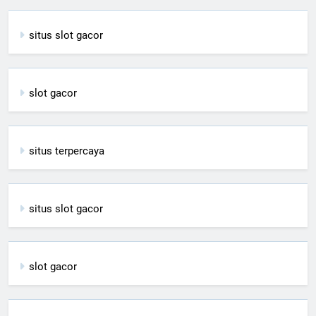
situs slot gacor
slot gacor
situs terpercaya
situs slot gacor
slot gacor