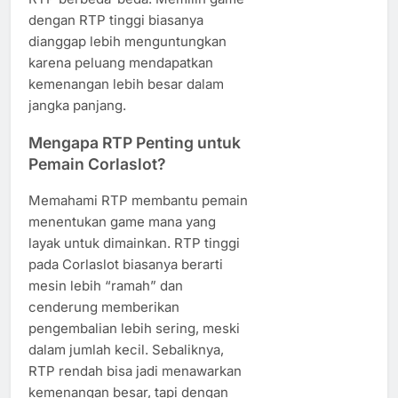
dengan RTP tinggi biasanya
dianggap lebih menguntungkan
karena peluang mendapatkan
kemenangan lebih besar dalam
jangka panjang.
Mengapa RTP Penting untuk
Pemain Corlaslot?
Memahami RTP membantu pemain
menentukan game mana yang
layak untuk dimainkan. RTP tinggi
pada Corlaslot biasanya berarti
mesin lebih “ramah” dan
cenderung memberikan
pengembalian lebih sering, meski
dalam jumlah kecil. Sebaliknya,
RTP rendah bisa jadi menawarkan
kemenangan besar, tapi dengan