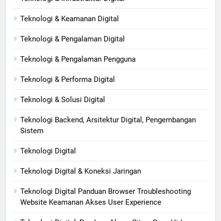
Teknologi & Keamanan Digital
Teknologi & Pengalaman Digital
Teknologi & Pengalaman Pengguna
Teknologi & Performa Digital
Teknologi & Solusi Digital
Teknologi Backend, Arsitektur Digital, Pengembangan
Sistem
Teknologi Digital
Teknologi Digital & Koneksi Jaringan
Teknologi Digital Panduan Browser Troubleshooting
Website Keamanan Akses User Experience