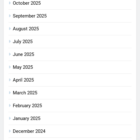
October 2025
September 2025
August 2025
July 2025
June 2025
May 2025
April 2025
March 2025
February 2025
January 2025
December 2024