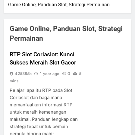
Game Online, Panduan Slot, Strategi Permainan
Game Online, Panduan Slot, Strategi
Permainan
RTP Slot Corlaslot: Kunci
Sukses Meraih Slot Gacor
425385a
1 year ago
0
5
mins
Pelajari apa itu RTP pada Slot
Corlaslot dan bagaimana
memanfaatkan informasi RTP
untuk meraih kemenangan
maksimal. Panduan lengkap dan
strategi tepat untuk pemain
pemula hingga mahir.