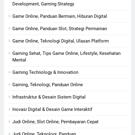
Development, Gaming Strategy
Game Online, Panduan Bermain, Hiburan Digital
Game Online, Panduan Slot, Strategi Permainan
Game Online, Teknologi Digital, Ulasan Platform
Gaming Sehat, Tips Game Online, Lifestyle, Kesehatan
Mental
Gaming Technology & Innovation
Gaming, Teknologi, Panduan Online
Infrastruktur & Desain Sistem Digital
Inovasi Digital & Desain Game Interaktif
Judi Online, Slot Online, Pembayaran Cepat
Judi Online, Teknologi, Panduan