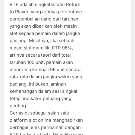
RTP adalah singkatan dari Return
to Player, yang artinya persentase
pengembalian uang dari taruhan
yang akan diberikan oleh mesin
slot kepada pemain dalam jangka
panjang. Misalnya, jika sebuah
mesin slot memiliki RTP 96%,
artinya secara teori dari total
taruhan 100 unit, pemain akan
menerima kembali 96 unit secara
rata-rata dalam jangka waktu yang
panjang. Ini bukan jaminan
kemenangan dalam sesi singkat,
tetapi indikator peluang yang
penting.
Corlaslot sebagai salah satu
platform slot online menghadirkan
berbagai jenis permainan dengan
RTP berbeda-beda. Memilih game