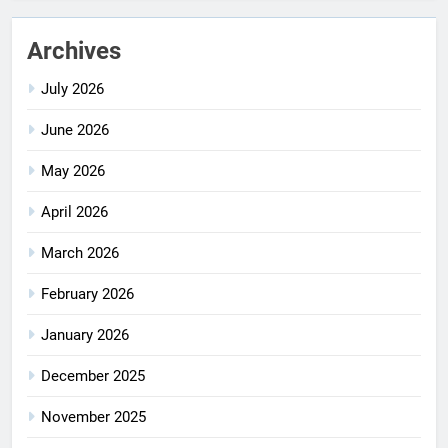
Archives
July 2026
June 2026
May 2026
April 2026
March 2026
February 2026
January 2026
December 2025
November 2025