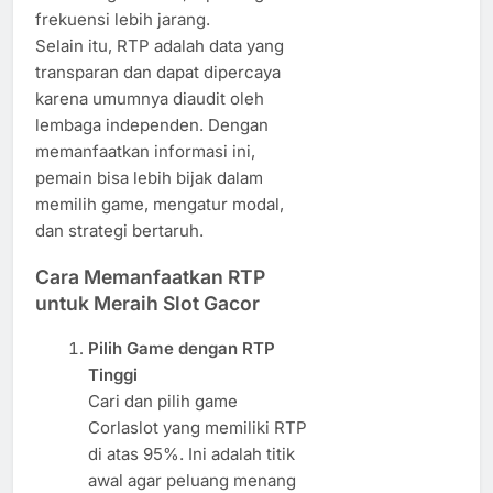
frekuensi lebih jarang.
Selain itu, RTP adalah data yang
transparan dan dapat dipercaya
karena umumnya diaudit oleh
lembaga independen. Dengan
memanfaatkan informasi ini,
pemain bisa lebih bijak dalam
memilih game, mengatur modal,
dan strategi bertaruh.
Cara Memanfaatkan RTP
untuk Meraih Slot Gacor
Pilih Game dengan RTP
Tinggi
Cari dan pilih game
Corlaslot yang memiliki RTP
di atas 95%. Ini adalah titik
awal agar peluang menang