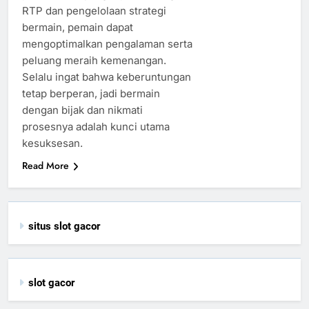
RTP dan pengelolaan strategi
bermain, pemain dapat
mengoptimalkan pengalaman serta
peluang meraih kemenangan.
Selalu ingat bahwa keberuntungan
tetap berperan, jadi bermain
dengan bijak dan nikmati
prosesnya adalah kunci utama
kesuksesan.
Read More
situs slot gacor
slot gacor