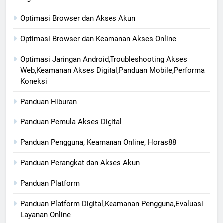
Optimasi Browser dan Akses Akun
Optimasi Browser dan Keamanan Akses Online
Optimasi Jaringan Android,Troubleshooting Akses
Web,Keamanan Akses Digital,Panduan Mobile,Performa
Koneksi
Panduan Hiburan
Panduan Pemula Akses Digital
Panduan Pengguna, Keamanan Online, Horas88
Panduan Perangkat dan Akses Akun
Panduan Platform
Panduan Platform Digital,Keamanan Pengguna,Evaluasi
Layanan Online