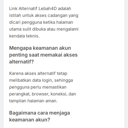
Link Alternatif Lebah4D adalah
istilah untuk akses cadangan yang
dicari pengguna ketika halaman
utama sulit dibuka atau mengalami
kendala teknis.
Mengapa keamanan akun
penting saat memakai akses
alternatif?
Karena akses alternatif tetap
melibatkan data login, sehingga
pengguna perlu memastikan
perangkat, browser, koneksi, dan
tampilan halaman aman.
Bagaimana cara menjaga
keamanan akun?