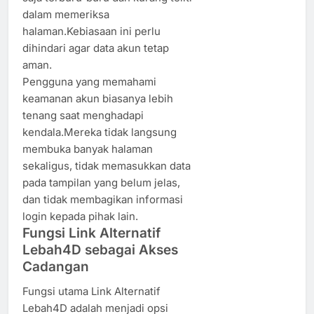
dalam memeriksa
halaman.Kebiasaan ini perlu
dihindari agar data akun tetap
aman.
Pengguna yang memahami
keamanan akun biasanya lebih
tenang saat menghadapi
kendala.Mereka tidak langsung
membuka banyak halaman
sekaligus, tidak memasukkan data
pada tampilan yang belum jelas,
dan tidak membagikan informasi
login kepada pihak lain.
Fungsi Link Alternatif
Lebah4D sebagai Akses
Cadangan
Fungsi utama Link Alternatif
Lebah4D adalah menjadi opsi