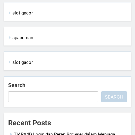
slot gacor
spaceman
slot gacor
Search
SEARCH
Recent Posts
TIARA4D Login dan Peran Browser dalam Menjaga