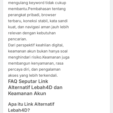
mengulang keyword tidak cukup
membantu.Pembahasan tentang
perangkat pribadi, browser
terbaru, koneksi stabil, kata sandi
kuat, dan navigasi aman jauh lebih
relevan dengan kebutuhan
pencarian.
Dari perspektif keahlian digital,
keamanan akun bukan hanya soal
menghindari risiko.Keamanan juga
membangun kenyamanan, rasa
percaya diri, dan pengalaman
akses yang lebih terkendali.
FAQ Seputar Link
Alternatif Lebah4D dan
Keamanan Akun
Apa itu Link Alternatif
Lebah4D?