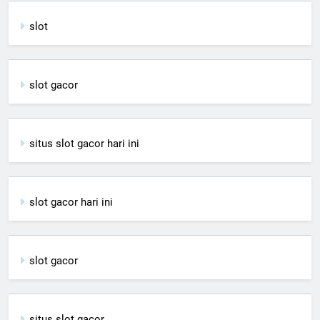
slot
slot gacor
situs slot gacor hari ini
slot gacor hari ini
slot gacor
situs slot gacor