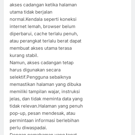
akses cadangan ketika halaman
utama tidak berjalan
normal.Kendala seperti koneksi
internet lemah, browser belum
diperbarui, cache terlalu penuh,
atau perangkat terlalu berat dapat
membuat akses utama terasa
kurang stabil.
Namun, akses cadangan tetap
harus digunakan secara
selektif.Pengguna sebaiknya
memastikan halaman yang dibuka
memiliki tampilan wajar, instruksi
jelas, dan tidak meminta data yang
tidak relevan.Halaman yang penuh
pop-up, pesan mendesak, atau
permintaan informasi berlebihan
perlu diwaspadai.
Dengan pemahaman yang tepat,