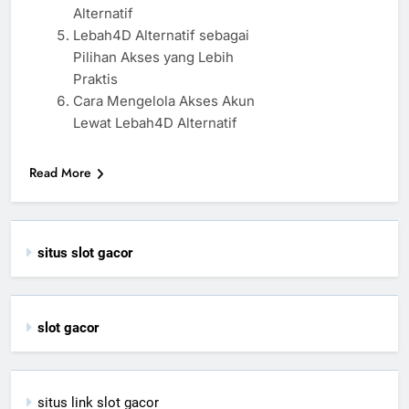
Alternatif
Lebah4D Alternatif sebagai
Pilihan Akses yang Lebih
Praktis
Cara Mengelola Akses Akun
Lewat Lebah4D Alternatif
Read More
situs slot gacor
slot gacor
situs link slot gacor