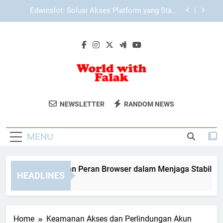
Skip
Tips Login Edwinslot Saat Koneksi Internet Tidak
to
Stabil
content
Panduan Login Lebah4D untuk Perangkat Baru
agar Akses Akun Lebih Aman dan Terkontrol
TIARA4D Login dan Peran Browser dalam
Menjaga Stabilitas Akses
Edwinslot: Solusi Akses Platform yang Stabil
untuk Pengalaman Pengguna Lebih Optimal
World With
Ikuti Perjalanan Dan Petualangan
Tips Login Edwinslot Saat Koneksi Internet Tidak
NEWSLETTER
RANDOM NEWS
Stabil
Falak
Menarik Dari World With Falak. Cerita
Panduan Login Lebah4D untuk Perangkat Baru
Seru Dan Panduan Untuk Para
agar Akses Akun Lebih Aman dan Terkontrol
MENU
Pelancong.
ARA4D Login dan Peran Browser dalam Menjaga Stabilitas Ak
HEADLINES
Weeks Ago
Home
Keamanan Akses dan Perlindungan Akun