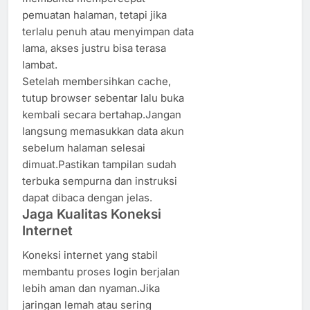
pemuatan halaman, tetapi jika
terlalu penuh atau menyimpan data
lama, akses justru bisa terasa
lambat.
Setelah membersihkan cache,
tutup browser sebentar lalu buka
kembali secara bertahap.Jangan
langsung memasukkan data akun
sebelum halaman selesai
dimuat.Pastikan tampilan sudah
terbuka sempurna dan instruksi
dapat dibaca dengan jelas.
Jaga Kualitas Koneksi
Internet
Koneksi internet yang stabil
membantu proses login berjalan
lebih aman dan nyaman.Jika
jaringan lemah atau sering