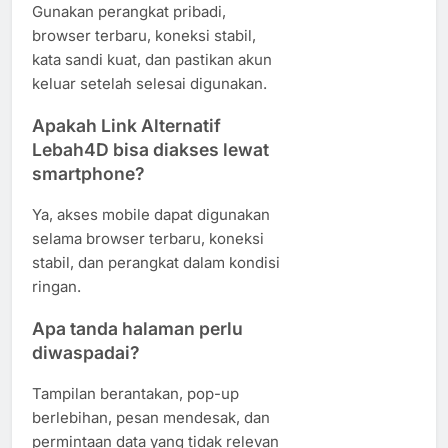
Gunakan perangkat pribadi,
browser terbaru, koneksi stabil,
kata sandi kuat, dan pastikan akun
keluar setelah selesai digunakan.
Apakah Link Alternatif
Lebah4D bisa diakses lewat
smartphone?
Ya, akses mobile dapat digunakan
selama browser terbaru, koneksi
stabil, dan perangkat dalam kondisi
ringan.
Apa tanda halaman perlu
diwaspadai?
Tampilan berantakan, pop-up
berlebihan, pesan mendesak, dan
permintaan data yang tidak relevan