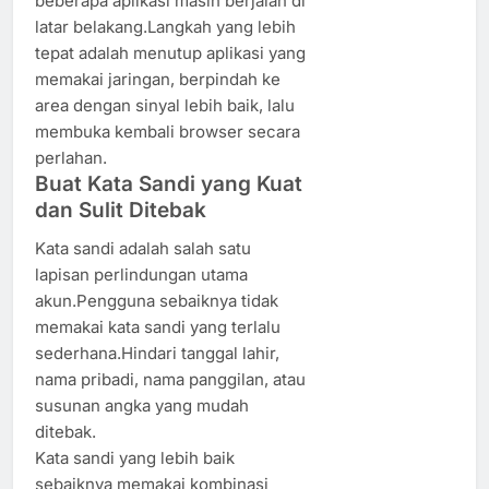
beberapa aplikasi masih berjalan di
latar belakang.Langkah yang lebih
tepat adalah menutup aplikasi yang
memakai jaringan, berpindah ke
area dengan sinyal lebih baik, lalu
membuka kembali browser secara
perlahan.
Buat Kata Sandi yang Kuat
dan Sulit Ditebak
Kata sandi adalah salah satu
lapisan perlindungan utama
akun.Pengguna sebaiknya tidak
memakai kata sandi yang terlalu
sederhana.Hindari tanggal lahir,
nama pribadi, nama panggilan, atau
susunan angka yang mudah
ditebak.
Kata sandi yang lebih baik
sebaiknya memakai kombinasi