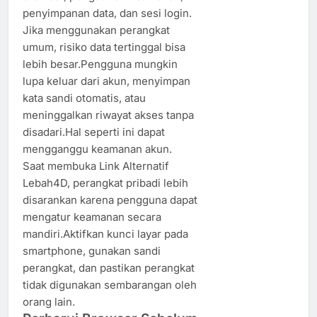
penyimpanan data, dan sesi login.
Jika menggunakan perangkat
umum, risiko data tertinggal bisa
lebih besar.Pengguna mungkin
lupa keluar dari akun, menyimpan
kata sandi otomatis, atau
meninggalkan riwayat akses tanpa
disadari.Hal seperti ini dapat
mengganggu keamanan akun.
Saat membuka Link Alternatif
Lebah4D, perangkat pribadi lebih
disarankan karena pengguna dapat
mengatur keamanan secara
mandiri.Aktifkan kunci layar pada
smartphone, gunakan sandi
perangkat, dan pastikan perangkat
tidak digunakan sembarangan oleh
orang lain.