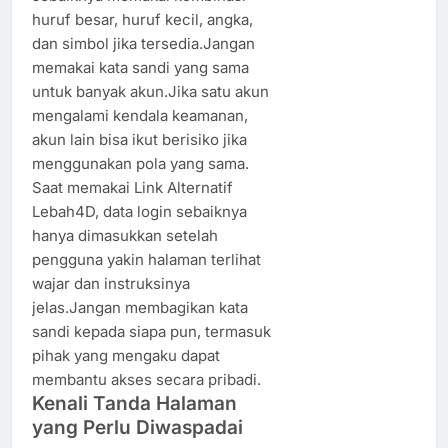
huruf besar, huruf kecil, angka,
dan simbol jika tersedia.Jangan
memakai kata sandi yang sama
untuk banyak akun.Jika satu akun
mengalami kendala keamanan,
akun lain bisa ikut berisiko jika
menggunakan pola yang sama.
Saat memakai Link Alternatif
Lebah4D, data login sebaiknya
hanya dimasukkan setelah
pengguna yakin halaman terlihat
wajar dan instruksinya
jelas.Jangan membagikan kata
sandi kepada siapa pun, termasuk
pihak yang mengaku dapat
membantu akses secara pribadi.
Kenali Tanda Halaman
yang Perlu Diwaspadai