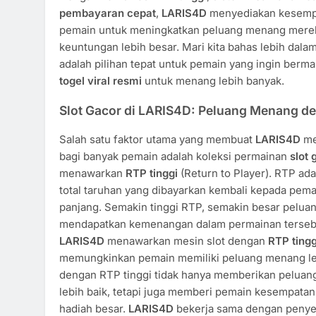
pembayaran cepat
,
LARIS4D
menyediakan kesempa
pemain untuk meningkatkan peluang menang mere
keuntungan lebih besar. Mari kita bahas lebih da
adalah pilihan tepat untuk pemain yang ingin berm
togel viral resmi
untuk menang lebih banyak.
Slot Gacor di LARIS4D: Peluang Menang d
Salah satu faktor utama yang membuat
LARIS4D
me
bagi banyak pemain adalah koleksi permainan
slot 
menawarkan
RTP tinggi
(Return to Player). RTP ada
total taruhan yang dibayarkan kembali kepada pema
panjang. Semakin tinggi RTP, semakin besar pelua
mendapatkan kemenangan dalam permainan terseb
LARIS4D
menawarkan mesin slot dengan
RTP tingg
memungkinkan pemain memiliki peluang menang leb
dengan RTP tinggi tidak hanya memberikan pelua
lebih baik, tetapi juga memberi pemain kesempat
hadiah besar.
LARIS4D
bekerja sama dengan penye