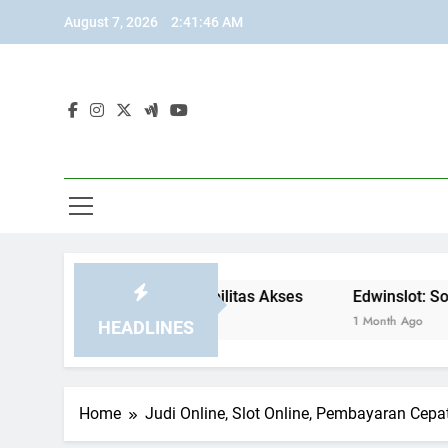
Skip
August 7, 2026
2:41:47 AM
to
content
Wor
Ikuti Perj
am Menjaga Stabilitas Akses
Edwinslot: Solusi Akses 
1 Month Ago
HEADLINES
Home
Judi Online, Slot Online, Pembayaran Cepa