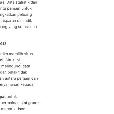
bas
. Data statistik dan
bantu pemain untuk
ingkatkan peluang
nsparan dan adil,
ang yang setara dan
S4D
etika memilih situs
i. Situs ini
 melindungi data
dan pihak tidak
an antara pemain dan
kenyamanan kepada
pat
untuk
 permainan
slot gacor
 menarik dana