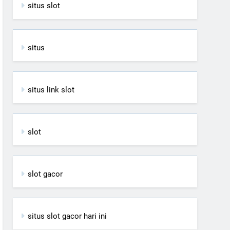
situs slot
situs
situs link slot
slot
slot gacor
situs slot gacor hari ini