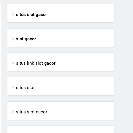
situs slot gacor
slot gacor
situs link slot gacor
situs slot
situs slot gacor