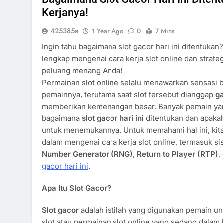
Kerjanya!
425385a
1 Year Ago
0
7 Mins
Ingin tahu bagaimana slot gacor hari ini ditentukan
lengkap mengenai cara kerja slot online dan strat
peluang menang Anda!
Permainan slot online selalu menawarkan sensasi 
pemainnya, terutama saat slot tersebut dianggap
g
memberikan kemenangan besar. Banyak pemain ya
bagaimana
slot gacor hari ini
ditentukan dan apaka
untuk menemukannya. Untuk memahami hal ini, kita 
dalam mengenai cara kerja slot online, termasuk s
Number Generator (RNG)
,
Return to Player (RTP)
,
gacor hari ini
.
Apa Itu Slot Gacor?
Slot gacor
adalah istilah yang digunakan pemain u
slot atau permainan slot online yang sedang dalam