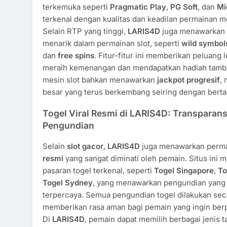
terkemuka seperti
Pragmatic Play
,
PG Soft
, dan
Mi
terkenal dengan kualitas dan keadilan permainan m
Selain RTP yang tinggi,
LARIS4D
juga menawarkan b
menarik dalam permainan slot, seperti
wild symbol
dan
free spins
. Fitur-fitur ini memberikan peluang 
meraih kemenangan dan mendapatkan hadiah tamb
mesin slot bahkan menawarkan
jackpot progresif
,
besar yang terus berkembang seiring dengan bert
Togel Viral Resmi di LARIS4D: Transparan
Pengundian
Selain
slot gacor
,
LARIS4D
juga menawarkan perm
resmi
yang sangat diminati oleh pemain. Situs ini 
pasaran togel terkenal, seperti
Togel Singapore
,
To
Togel Sydney
, yang menawarkan pengundian yang a
terpercaya. Semua pengundian togel dilakukan seca
memberikan rasa aman bagi pemain yang ingin berpa
Di
LARIS4D
, pemain dapat memilih berbagai jenis 