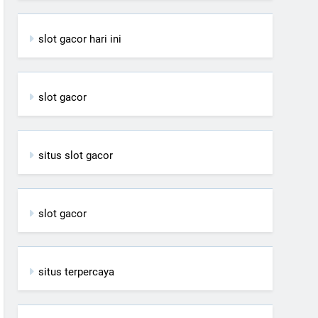
slot gacor hari ini
slot gacor
situs slot gacor
slot gacor
situs terpercaya