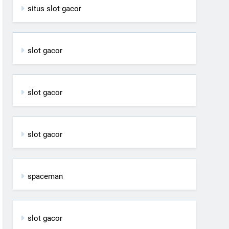
situs slot gacor
slot gacor
slot gacor
slot gacor
spaceman
slot gacor