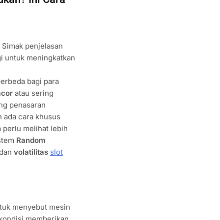
? Simak penjelasan
egi untuk meningkatkan
berbeda bagi para
acor
atau sering
ng penasaran
h ada cara khusus
perlu melihat lebih
istem
Random
 dan
volatilitas
slot
ntuk menyebut mesin
 kondisi memberikan