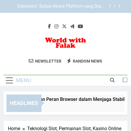
Skip
Tips Login Edwinslot Saat Koneksi Internet Tidak
to
Stabil
content
Panduan Login Lebah4D untuk Perangkat Baru
agar Akses Akun Lebih Aman dan Terkontrol
TIARA4D Login dan Peran Browser dalam
Menjaga Stabilitas Akses
Edwinslot: Solusi Akses Platform yang Stabil
untuk Pengalaman Pengguna Lebih Optimal
World With
Ikuti Perjalanan Dan Petualangan
Tips Login Edwinslot Saat Koneksi Internet Tidak
NEWSLETTER
RANDOM NEWS
Stabil
Falak
Menarik Dari World With Falak. Cerita
Panduan Login Lebah4D untuk Perangkat Baru
Seru Dan Panduan Untuk Para
agar Akses Akun Lebih Aman dan Terkontrol
MENU
Pelancong.
ARA4D Login dan Peran Browser dalam Menjaga Stabilitas Ak
HEADLINES
Weeks Ago
Home
Teknologi Slot, Permainan Slot, Kasino Online