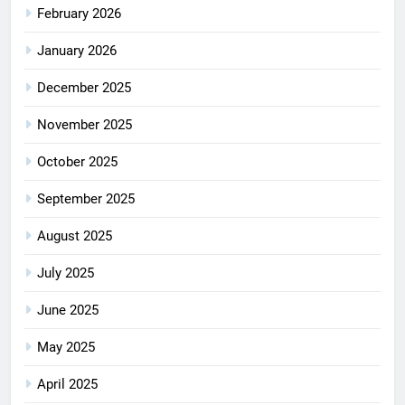
February 2026
January 2026
December 2025
November 2025
October 2025
September 2025
August 2025
July 2025
June 2025
May 2025
April 2025