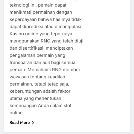
teknologi ini, pemain dapat
menikmati permainan dengan
kepercayaan bahwa hasilnya tidak
dapat diprediksi atau dimanipulasi.
Kasino online yang tepercaya
menggunakan RNG yang telah diuji
dan disertifikasi, menciptakan
pengalaman bermain yang
transparan dan adil bagi semua
pemain. Memahami RNG memberi
wawasan tentang keadilan
permainan, tetapi tetap saja,
keberuntungan adalah faktor
utama yang menentukan
kemenangan Anda dalam slot
online.
Read More