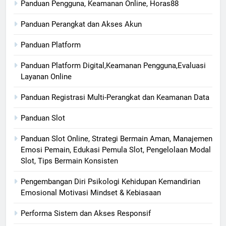
Panduan Pengguna, Keamanan Online, Horas88
Panduan Perangkat dan Akses Akun
Panduan Platform
Panduan Platform Digital,Keamanan Pengguna,Evaluasi
Layanan Online
Panduan Registrasi Multi-Perangkat dan Keamanan Data
Panduan Slot
Panduan Slot Online, Strategi Bermain Aman, Manajemen
Emosi Pemain, Edukasi Pemula Slot, Pengelolaan Modal
Slot, Tips Bermain Konsisten
Pengembangan Diri Psikologi Kehidupan Kemandirian
Emosional Motivasi Mindset & Kebiasaan
Performa Sistem dan Akses Responsif