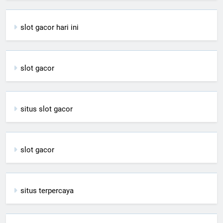
slot gacor hari ini
slot gacor
situs slot gacor
slot gacor
situs terpercaya