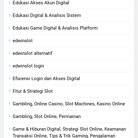
Edukasi Akses Akun Digital
Edukasi Digital & Analisis Sistem
Edukasi Game Digital & Analisis Platform
edwinslot
edwinslot alternatif
edwinslot login
Efisiensi Login dan Akses Digital
Fitur & Strategi Slot
Gambling, Online Casino, Slot Machines, Kasino Online
Gambling, Slot Online, Permainan
Game & Hiburan Digital, Strategi Slot Online, Keamanan
Transaksi Online, Tips & Trik Gaming, Pengalaman