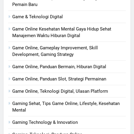
Pemain Baru
Game & Teknologi Digital
Game Online Kesehatan Mental Gaya Hidup Sehat
Manajemen Waktu Hiburan Digital
Game Online, Gameplay Improvement, Skill
Development, Gaming Strategy
Game Online, Panduan Bermain, Hiburan Digital
Game Online, Panduan Slot, Strategi Permainan
Game Online, Teknologi Digital, Ulasan Platform
Gaming Sehat, Tips Game Online, Lifestyle, Kesehatan
Mental
Gaming Technology & Innovation