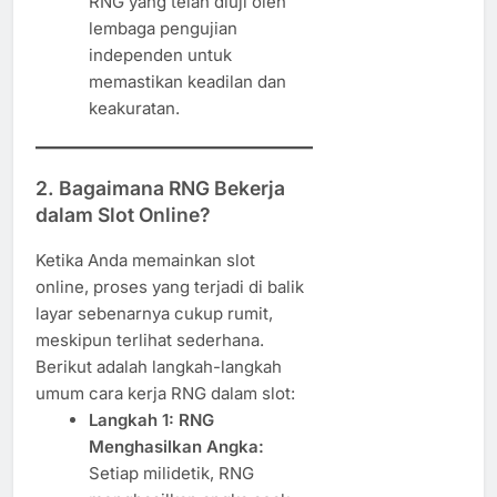
RNG yang telah diuji oleh
lembaga pengujian
independen untuk
memastikan keadilan dan
keakuratan.
2. Bagaimana RNG Bekerja
dalam Slot Online?
Ketika Anda memainkan slot
online, proses yang terjadi di balik
layar sebenarnya cukup rumit,
meskipun terlihat sederhana.
Berikut adalah langkah-langkah
umum cara kerja RNG dalam slot:
Langkah 1: RNG
Menghasilkan Angka:
Setiap milidetik, RNG