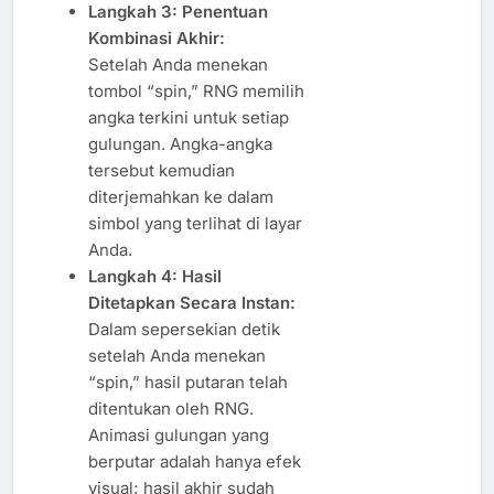
Langkah 3: Penentuan
Kombinasi Akhir:
Setelah Anda menekan
tombol “spin,” RNG memilih
angka terkini untuk setiap
gulungan. Angka-angka
tersebut kemudian
diterjemahkan ke dalam
simbol yang terlihat di layar
Anda.
Langkah 4: Hasil
Ditetapkan Secara Instan:
Dalam sepersekian detik
setelah Anda menekan
“spin,” hasil putaran telah
ditentukan oleh RNG.
Animasi gulungan yang
berputar adalah hanya efek
visual; hasil akhir sudah