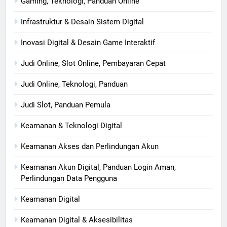
Gaming, Teknologi, Panduan Online
Infrastruktur & Desain Sistem Digital
Inovasi Digital & Desain Game Interaktif
Judi Online, Slot Online, Pembayaran Cepat
Judi Online, Teknologi, Panduan
Judi Slot, Panduan Pemula
Keamanan & Teknologi Digital
Keamanan Akses dan Perlindungan Akun
Keamanan Akun Digital, Panduan Login Aman,
Perlindungan Data Pengguna
Keamanan Digital
Keamanan Digital & Aksesibilitas