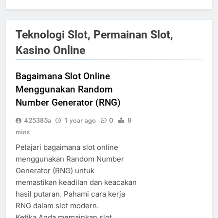
Teknologi Slot, Permainan Slot,
Kasino Online
Bagaimana Slot Online
Menggunakan Random
Number Generator (RNG)
425385a
1 year ago
0
8
mins
Pelajari bagaimana slot online
menggunakan Random Number
Generator (RNG) untuk
memastikan keadilan dan keacakan
hasil putaran. Pahami cara kerja
RNG dalam slot modern.
Ketika Anda memainkan slot