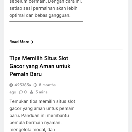
sebelum bermain. Dengan cara ini,
setiap sesi permainan akan lebih
optimal dan bebas gangguan.
Read More
Tips Memilih Situs Slot
Gacor yang Aman untuk
Pemain Baru
425385a
8 months
ago
0
5 mins
Temukan tips memilih situs slot
gacor yang aman untuk pemain
baru. Panduan ini membantu
pemula bermain nyaman,
mengelola modal, dan