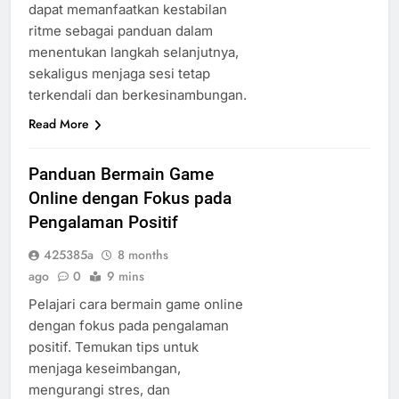
dapat memanfaatkan kestabilan
ritme sebagai panduan dalam
menentukan langkah selanjutnya,
sekaligus menjaga sesi tetap
terkendali dan berkesinambungan.
Read More
Panduan Bermain Game
Online dengan Fokus pada
Pengalaman Positif
425385a
8 months
ago
0
9 mins
Pelajari cara bermain game online
dengan fokus pada pengalaman
positif. Temukan tips untuk
menjaga keseimbangan,
mengurangi stres, dan