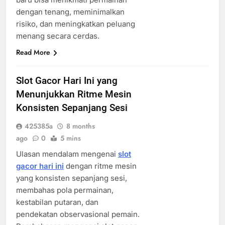
dengan tenang, meminimalkan
risiko, dan meningkatkan peluang
menang secara cerdas.
Read More
Slot Gacor Hari Ini yang
Menunjukkan Ritme Mesin
Konsisten Sepanjang Sesi
425385a
8 months
ago
0
5 mins
Ulasan mendalam mengenai
slot
gacor hari ini
dengan ritme mesin
yang konsisten sepanjang sesi,
membahas pola permainan,
kestabilan putaran, dan
pendekatan observasional pemain.