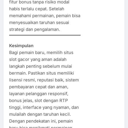
fitur bonus tanpa risiko modal
habis terlalu cepat. Setelah
memahami permainan, pemain bisa
menyesuaikan taruhan sesuai
strategi dan pengalaman.
Kesimpulan
Bagi pemain baru, memilih situs
slot gacor yang aman adalah
langkah penting sebelum mulai
bermain. Pastikan situs memiliki
lisensi resmi, reputasi baik, sistem
pembayaran cepat dan aman,
layanan pelanggan responsif,
bonus jelas, slot dengan RTP
tinggi, interface yang nyaman, dan
mulailah dengan taruhan kecil.
Dengan pendekatan ini, pemain
baru bisa menikmati permainan