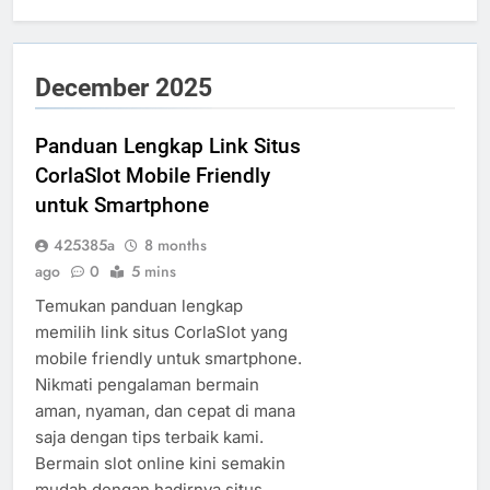
December 2025
Panduan Lengkap Link Situs
CorlaSlot Mobile Friendly
untuk Smartphone
425385a
8 months
ago
0
5 mins
Temukan panduan lengkap
memilih link situs CorlaSlot yang
mobile friendly untuk smartphone.
Nikmati pengalaman bermain
aman, nyaman, dan cepat di mana
saja dengan tips terbaik kami.
Bermain slot online kini semakin
mudah dengan hadirnya situs