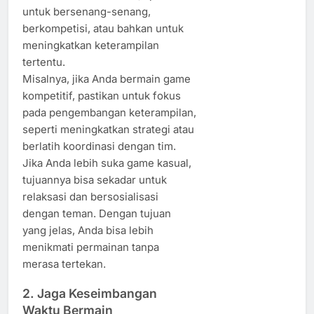
untuk bersenang-senang,
berkompetisi, atau bahkan untuk
meningkatkan keterampilan
tertentu.
Misalnya, jika Anda bermain game
kompetitif, pastikan untuk fokus
pada pengembangan keterampilan,
seperti meningkatkan strategi atau
berlatih koordinasi dengan tim.
Jika Anda lebih suka game kasual,
tujuannya bisa sekadar untuk
relaksasi dan bersosialisasi
dengan teman. Dengan tujuan
yang jelas, Anda bisa lebih
menikmati permainan tanpa
merasa tertekan.
2. Jaga Keseimbangan
Waktu Bermain