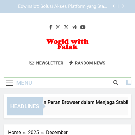
Skip
Tips Login Edwinslot Saat Koneksi Internet Tidak
to
Stabil
content
Panduan Login Lebah4D untuk Perangkat Baru
agar Akses Akun Lebih Aman dan Terkontrol
TIARA4D Login dan Peran Browser dalam
Menjaga Stabilitas Akses
Edwinslot: Solusi Akses Platform yang Stabil
untuk Pengalaman Pengguna Lebih Optimal
World With
Ikuti Perjalanan Dan Petualangan
Tips Login Edwinslot Saat Koneksi Internet Tidak
NEWSLETTER
RANDOM NEWS
Stabil
Falak
Menarik Dari World With Falak. Cerita
Panduan Login Lebah4D untuk Perangkat Baru
Seru Dan Panduan Untuk Para
agar Akses Akun Lebih Aman dan Terkontrol
MENU
Pelancong.
ARA4D Login dan Peran Browser dalam Menjaga Stabilitas Ak
HEADLINES
Weeks Ago
Home
2025
December