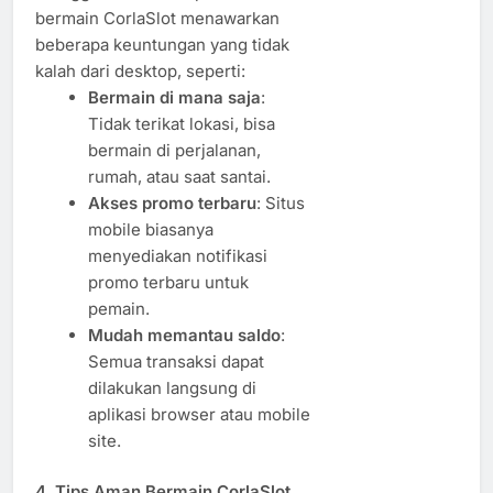
bermain CorlaSlot menawarkan
beberapa keuntungan yang tidak
kalah dari desktop, seperti:
Bermain di mana saja
:
Tidak terikat lokasi, bisa
bermain di perjalanan,
rumah, atau saat santai.
Akses promo terbaru
: Situs
mobile biasanya
menyediakan notifikasi
promo terbaru untuk
pemain.
Mudah memantau saldo
:
Semua transaksi dapat
dilakukan langsung di
aplikasi browser atau mobile
site.
4. Tips Aman Bermain CorlaSlot