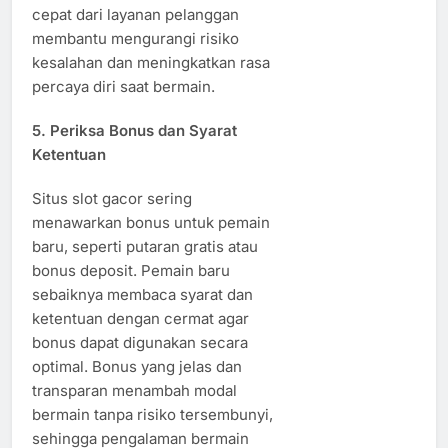
cepat dari layanan pelanggan
membantu mengurangi risiko
kesalahan dan meningkatkan rasa
percaya diri saat bermain.
5. Periksa Bonus dan Syarat
Ketentuan
Situs slot gacor sering
menawarkan bonus untuk pemain
baru, seperti putaran gratis atau
bonus deposit. Pemain baru
sebaiknya membaca syarat dan
ketentuan dengan cermat agar
bonus dapat digunakan secara
optimal. Bonus yang jelas dan
transparan menambah modal
bermain tanpa risiko tersembunyi,
sehingga pengalaman bermain