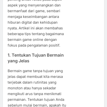
aspek yang menyenangkan dan
bermanfaat dari game, sembari
menjaga keseimbangan antara
hiburan digital dan kehidupan
nyata. Artikel ini akan membahas
beberapa tips tentang bagaimana
bermain game online dengan
fokus pada pengalaman positif.
1. Tentukan Tujuan Bermain
yang Jelas
Bermain game tanpa tujuan yang
jelas dapat membuat kita merasa
terjebak dalam rutinitas yang
monoton atau hanya sekadar
mengikuti arus tanpa menikmati
permainan. Tentukan tujuan Anda
sebelum mulai bermain, apakah itu