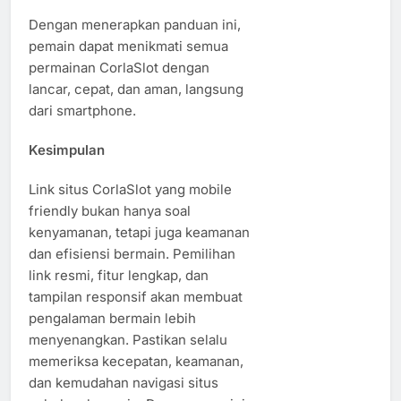
Dengan menerapkan panduan ini,
pemain dapat menikmati semua
permainan CorlaSlot dengan
lancar, cepat, dan aman, langsung
dari smartphone.
Kesimpulan
Link situs CorlaSlot yang mobile
friendly bukan hanya soal
kenyamanan, tetapi juga keamanan
dan efisiensi bermain. Pemilihan
link resmi, fitur lengkap, dan
tampilan responsif akan membuat
pengalaman bermain lebih
menyenangkan. Pastikan selalu
memeriksa kecepatan, keamanan,
dan kemudahan navigasi situs