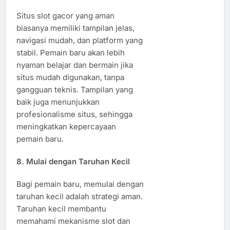
Situs slot gacor yang aman
biasanya memiliki tampilan jelas,
navigasi mudah, dan platform yang
stabil. Pemain baru akan lebih
nyaman belajar dan bermain jika
situs mudah digunakan, tanpa
gangguan teknis. Tampilan yang
baik juga menunjukkan
profesionalisme situs, sehingga
meningkatkan kepercayaan
pemain baru.
8. Mulai dengan Taruhan Kecil
Bagi pemain baru, memulai dengan
taruhan kecil adalah strategi aman.
Taruhan kecil membantu
memahami mekanisme slot dan