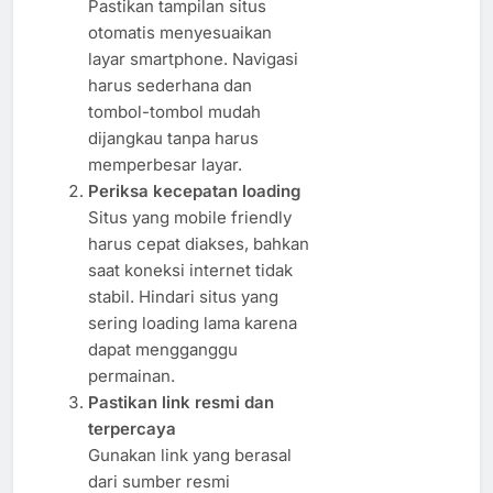
Pastikan tampilan situs
otomatis menyesuaikan
layar smartphone. Navigasi
harus sederhana dan
tombol-tombol mudah
dijangkau tanpa harus
memperbesar layar.
Periksa kecepatan loading
Situs yang mobile friendly
harus cepat diakses, bahkan
saat koneksi internet tidak
stabil. Hindari situs yang
sering loading lama karena
dapat mengganggu
permainan.
Pastikan link resmi dan
terpercaya
Gunakan link yang berasal
dari sumber resmi