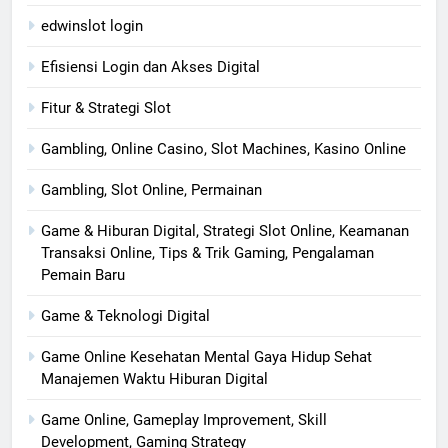
edwinslot login
Efisiensi Login dan Akses Digital
Fitur & Strategi Slot
Gambling, Online Casino, Slot Machines, Kasino Online
Gambling, Slot Online, Permainan
Game & Hiburan Digital, Strategi Slot Online, Keamanan
Transaksi Online, Tips & Trik Gaming, Pengalaman
Pemain Baru
Game & Teknologi Digital
Game Online Kesehatan Mental Gaya Hidup Sehat
Manajemen Waktu Hiburan Digital
Game Online, Gameplay Improvement, Skill
Development, Gaming Strategy