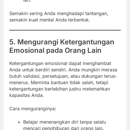
Semakin sering Anda menghadapi tantangan,
semakin kuat mental Anda terbentuk.
5. Mengurangi Ketergantungan
Emosional pada Orang Lain
Ketergantungan emosional dapat menghambat
Anda untuk berdiri sendiri. Anda mungkin merasa
butuh validasi, persetujuan, atau dukungan terus-
menerus. Meminta bantuan tidak salah, tetapi
ketergantungan berlebihan justru melemahkan
kapasitas Anda.
Cara menguranginya:
Belajar menenangkan diri tanpa selalu
mencari penghiburan dari orang lain.