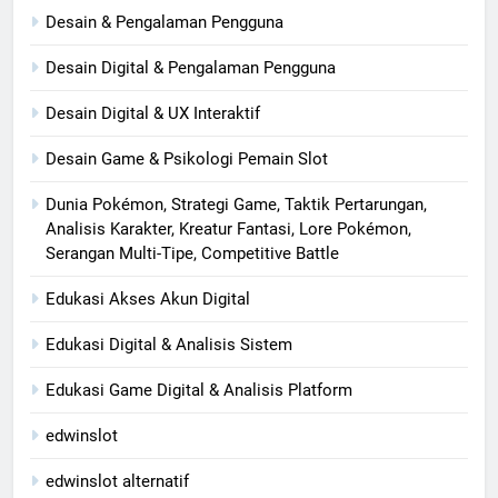
Desain & Pengalaman Pengguna
Desain Digital & Pengalaman Pengguna
Desain Digital & UX Interaktif
Desain Game & Psikologi Pemain Slot
Dunia Pokémon, Strategi Game, Taktik Pertarungan,
Analisis Karakter, Kreatur Fantasi, Lore Pokémon,
Serangan Multi-Tipe, Competitive Battle
Edukasi Akses Akun Digital
Edukasi Digital & Analisis Sistem
Edukasi Game Digital & Analisis Platform
edwinslot
edwinslot alternatif