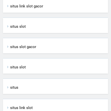
situs link slot gacor
situs slot
situs slot gacor
situs slot
situs
situs link slot