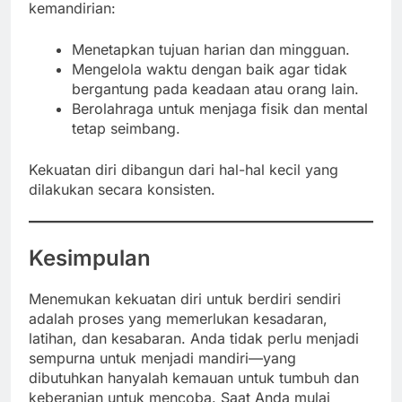
kemandirian:
Menetapkan tujuan harian dan mingguan.
Mengelola waktu dengan baik agar tidak
bergantung pada keadaan atau orang lain.
Berolahraga untuk menjaga fisik dan mental
tetap seimbang.
Kekuatan diri dibangun dari hal-hal kecil yang
dilakukan secara konsisten.
Kesimpulan
Menemukan kekuatan diri untuk berdiri sendiri
adalah proses yang memerlukan kesadaran,
latihan, dan kesabaran. Anda tidak perlu menjadi
sempurna untuk menjadi mandiri—yang
dibutuhkan hanyalah kemauan untuk tumbuh dan
keberanian untuk mencoba. Saat Anda mulai