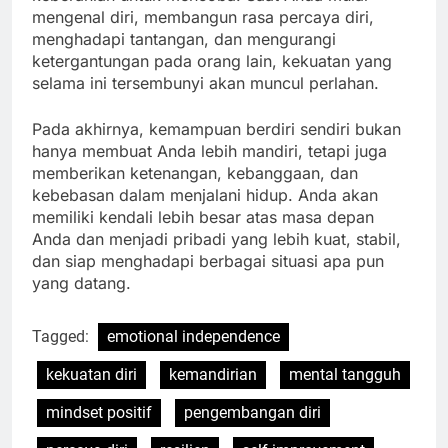
mengenal diri, membangun rasa percaya diri,
menghadapi tantangan, dan mengurangi
ketergantungan pada orang lain, kekuatan yang
selama ini tersembunyi akan muncul perlahan.
Pada akhirnya, kemampuan berdiri sendiri bukan
hanya membuat Anda lebih mandiri, tetapi juga
memberikan ketenangan, kebanggaan, dan
kebebasan dalam menjalani hidup. Anda akan
memiliki kendali lebih besar atas masa depan
Anda dan menjadi pribadi yang lebih kuat, stabil,
dan siap menghadapi berbagai situasi apa pun
yang datang.
Tagged:
emotional independence
kekuatan diri
kemandirian
mental tangguh
mindset positif
pengembangan diri