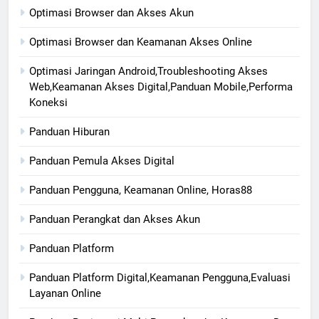
Optimasi Browser dan Akses Akun
Optimasi Browser dan Keamanan Akses Online
Optimasi Jaringan Android,Troubleshooting Akses
Web,Keamanan Akses Digital,Panduan Mobile,Performa
Koneksi
Panduan Hiburan
Panduan Pemula Akses Digital
Panduan Pengguna, Keamanan Online, Horas88
Panduan Perangkat dan Akses Akun
Panduan Platform
Panduan Platform Digital,Keamanan Pengguna,Evaluasi
Layanan Online