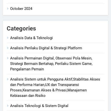
October 2024
Categories
Analisis Data & Teknologi
Analisis Perilaku Digital & Strategi Platform
Analisis Permainan Digital, Observasi Pola Mesin,
Strategi Bermain Bertahap, Perilaku Sistem Game,
Pengalaman Pemain
Analisis Sistem untuk Pengguna Aktif,Stabilitas Akses
dan Performa Harian,UX dan Transparansi
Proses,Keamanan Akses & Privasi,Manajemen
Kebiasaan dan Risiko
Analisis Teknologi & Sistem Digital