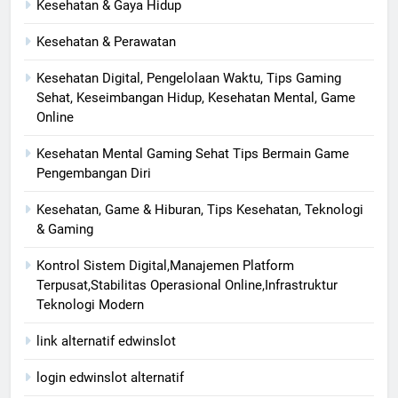
Kesehatan & Gaya Hidup
Kesehatan & Perawatan
Kesehatan Digital, Pengelolaan Waktu, Tips Gaming
Sehat, Keseimbangan Hidup, Kesehatan Mental, Game
Online
Kesehatan Mental Gaming Sehat Tips Bermain Game
Pengembangan Diri
Kesehatan, Game & Hiburan, Tips Kesehatan, Teknologi
& Gaming
Kontrol Sistem Digital,Manajemen Platform
Terpusat,Stabilitas Operasional Online,Infrastruktur
Teknologi Modern
link alternatif edwinslot
login edwinslot alternatif