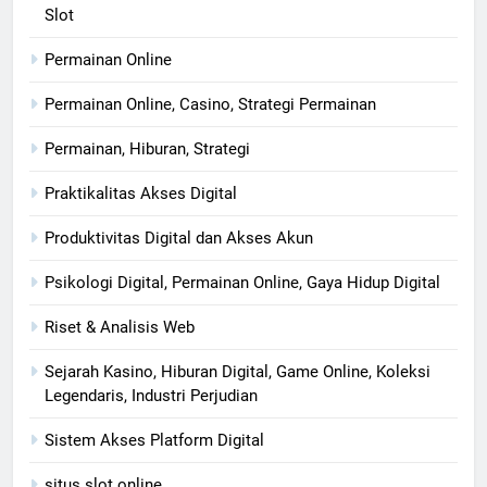
Slot
Permainan Online
Permainan Online, Casino, Strategi Permainan
Permainan, Hiburan, Strategi
Praktikalitas Akses Digital
Produktivitas Digital dan Akses Akun
Psikologi Digital, Permainan Online, Gaya Hidup Digital
Riset & Analisis Web
Sejarah Kasino, Hiburan Digital, Game Online, Koleksi
Legendaris, Industri Perjudian
Sistem Akses Platform Digital
situs slot online