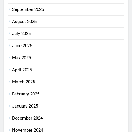
September 2025
August 2025
July 2025
June 2025
May 2025
April 2025
March 2025
February 2025
January 2025
December 2024
November 2024