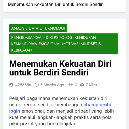
Menemukan Kekuatan Diri untuk Berdiri Sendiri
ANALISIS DATA & TEKNOLOGI
PENGEMBANGAN DIRI PSIKOLOGI KEHIDUPAN
KEMANDIRIAN EMOSIONAL MOTIVASI MINDSET &
KEBIASAAN
Menemukan Kekuatan Diri
untuk Berdiri Sendiri
0
425385a
8 Months Ago
7 Mins
Pelajari bagaimana menemukan kekuatan diri
untuk berdiri sendiri, membangun
champion4d
login
emosional, dan menjadi pribadi yang lebih
kuat melalui langkah-langkah praktis serta pola
pikir positif yang berkelanjutan.