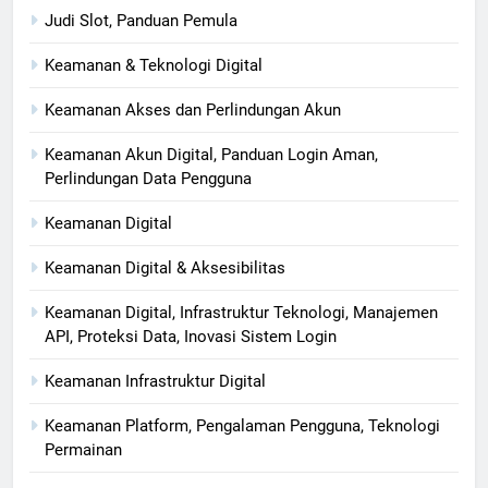
Judi Slot, Panduan Pemula
Keamanan & Teknologi Digital
Keamanan Akses dan Perlindungan Akun
Keamanan Akun Digital, Panduan Login Aman,
Perlindungan Data Pengguna
Keamanan Digital
Keamanan Digital & Aksesibilitas
Keamanan Digital, Infrastruktur Teknologi, Manajemen
API, Proteksi Data, Inovasi Sistem Login
Keamanan Infrastruktur Digital
Keamanan Platform, Pengalaman Pengguna, Teknologi
Permainan