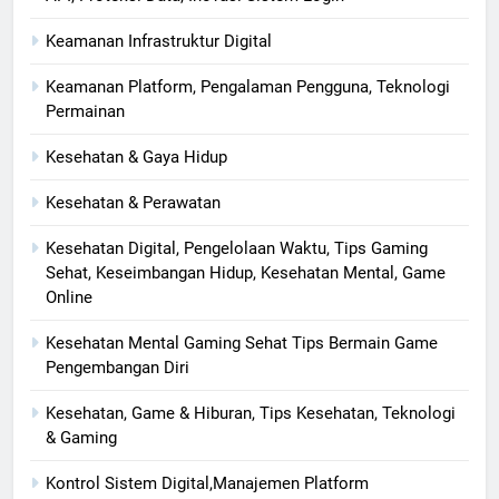
Keamanan Infrastruktur Digital
Keamanan Platform, Pengalaman Pengguna, Teknologi
Permainan
Kesehatan & Gaya Hidup
Kesehatan & Perawatan
Kesehatan Digital, Pengelolaan Waktu, Tips Gaming
Sehat, Keseimbangan Hidup, Kesehatan Mental, Game
Online
Kesehatan Mental Gaming Sehat Tips Bermain Game
Pengembangan Diri
Kesehatan, Game & Hiburan, Tips Kesehatan, Teknologi
& Gaming
Kontrol Sistem Digital,Manajemen Platform