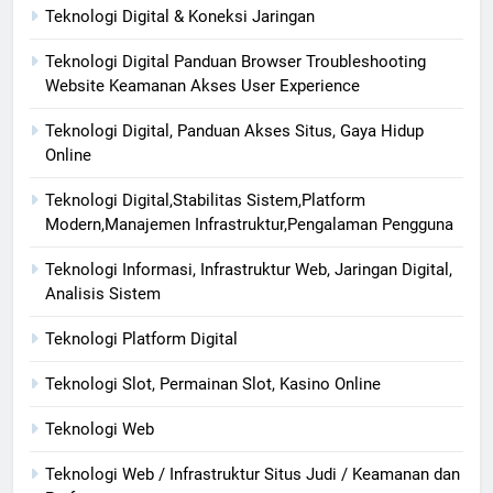
Teknologi Digital & Koneksi Jaringan
Teknologi Digital Panduan Browser Troubleshooting
Website Keamanan Akses User Experience
Teknologi Digital, Panduan Akses Situs, Gaya Hidup
Online
Teknologi Digital,Stabilitas Sistem,Platform
Modern,Manajemen Infrastruktur,Pengalaman Pengguna
Teknologi Informasi, Infrastruktur Web, Jaringan Digital,
Analisis Sistem
Teknologi Platform Digital
Teknologi Slot, Permainan Slot, Kasino Online
Teknologi Web
Teknologi Web / Infrastruktur Situs Judi / Keamanan dan