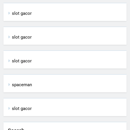
slot gacor
slot gacor
slot gacor
spaceman
slot gacor