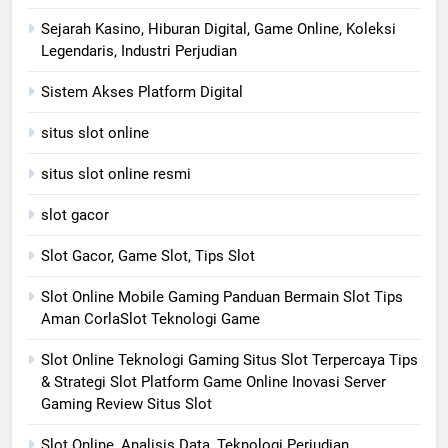
Sejarah Kasino, Hiburan Digital, Game Online, Koleksi
Legendaris, Industri Perjudian
Sistem Akses Platform Digital
situs slot online
situs slot online resmi
slot gacor
Slot Gacor, Game Slot, Tips Slot
Slot Online Mobile Gaming Panduan Bermain Slot Tips
Aman CorlaSlot Teknologi Game
Slot Online Teknologi Gaming Situs Slot Terpercaya Tips
& Strategi Slot Platform Game Online Inovasi Server
Gaming Review Situs Slot
Slot Online, Analisis Data, Teknologi Perjudian