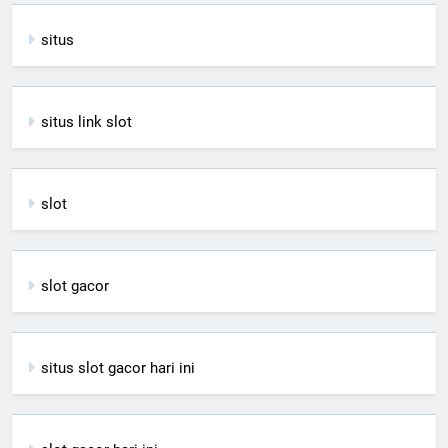
situs
situs link slot
slot
slot gacor
situs slot gacor hari ini