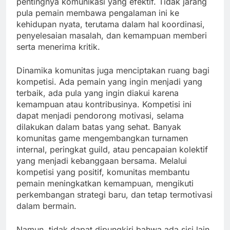
pentingnya komunikasi yang efektif. Tidak jarang
pula pemain membawa pengalaman ini ke
kehidupan nyata, terutama dalam hal koordinasi,
penyelesaian masalah, dan kemampuan memberi
serta menerima kritik.
Dinamika komunitas juga menciptakan ruang bagi
kompetisi. Ada pemain yang ingin menjadi yang
terbaik, ada pula yang ingin diakui karena
kemampuan atau kontribusinya. Kompetisi ini
dapat menjadi pendorong motivasi, selama
dilakukan dalam batas yang sehat. Banyak
komunitas game mengembangkan turnamen
internal, peringkat guild, atau pencapaian kolektif
yang menjadi kebanggaan bersama. Melalui
kompetisi yang positif, komunitas membantu
pemain meningkatkan kemampuan, mengikuti
perkembangan strategi baru, dan tetap termotivasi
dalam bermain.
Namun, tidak dapat dipungkiri bahwa ada sisi lain