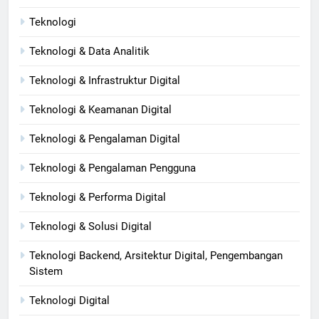
Teknologi
Teknologi & Data Analitik
Teknologi & Infrastruktur Digital
Teknologi & Keamanan Digital
Teknologi & Pengalaman Digital
Teknologi & Pengalaman Pengguna
Teknologi & Performa Digital
Teknologi & Solusi Digital
Teknologi Backend, Arsitektur Digital, Pengembangan
Sistem
Teknologi Digital