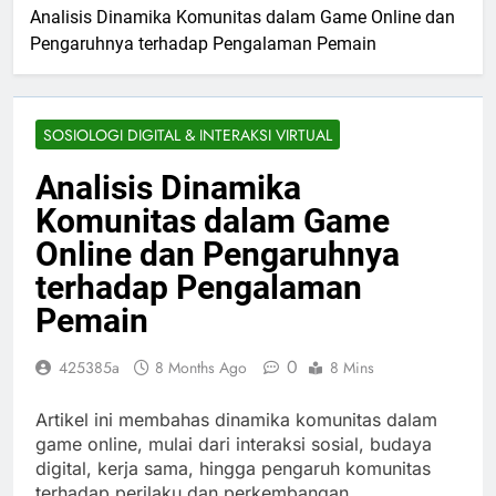
Analisis Dinamika Komunitas dalam Game Online dan
Pengaruhnya terhadap Pengalaman Pemain
SOSIOLOGI DIGITAL & INTERAKSI VIRTUAL
Analisis Dinamika
Komunitas dalam Game
Online dan Pengaruhnya
terhadap Pengalaman
Pemain
0
425385a
8 Months Ago
8 Mins
Artikel ini membahas dinamika komunitas dalam
game online, mulai dari interaksi sosial, budaya
digital, kerja sama, hingga pengaruh komunitas
terhadap perilaku dan perkembangan