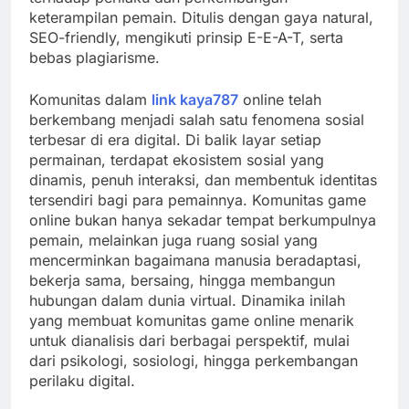
keterampilan pemain. Ditulis dengan gaya natural,
SEO-friendly, mengikuti prinsip E-E-A-T, serta
bebas plagiarisme.
Komunitas dalam
link kaya787
online telah
berkembang menjadi salah satu fenomena sosial
terbesar di era digital. Di balik layar setiap
permainan, terdapat ekosistem sosial yang
dinamis, penuh interaksi, dan membentuk identitas
tersendiri bagi para pemainnya. Komunitas game
online bukan hanya sekadar tempat berkumpulnya
pemain, melainkan juga ruang sosial yang
mencerminkan bagaimana manusia beradaptasi,
bekerja sama, bersaing, hingga membangun
hubungan dalam dunia virtual. Dinamika inilah
yang membuat komunitas game online menarik
untuk dianalisis dari berbagai perspektif, mulai
dari psikologi, sosiologi, hingga perkembangan
perilaku digital.