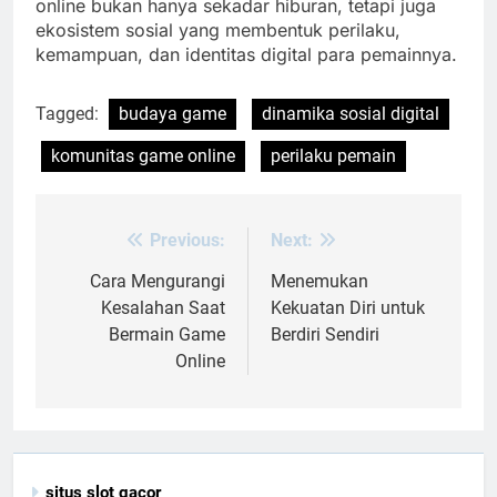
online bukan hanya sekadar hiburan, tetapi juga
ekosistem sosial yang membentuk perilaku,
kemampuan, dan identitas digital para pemainnya.
Tagged:
budaya game
dinamika sosial digital
komunitas game online
perilaku pemain
Previous:
Next:
Post
navigation
Cara Mengurangi
Menemukan
Kesalahan Saat
Kekuatan Diri untuk
Bermain Game
Berdiri Sendiri
Online
situs slot gacor