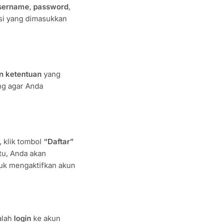
sername
,
password
,
si yang dimasukkan
n ketentuan
yang
ng agar Anda
, klik tombol
“Daftar”
tu, Anda akan
tuk mengaktifkan akun
alah
login
ke akun