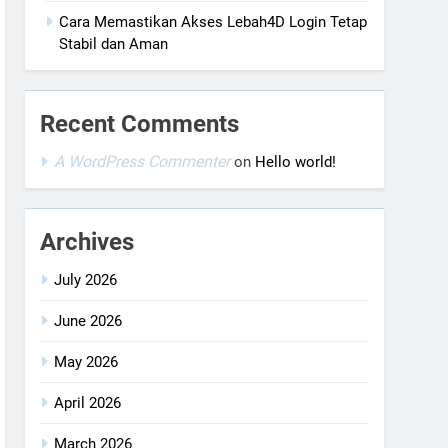
Cara Memastikan Akses Lebah4D Login Tetap
Stabil dan Aman
Recent Comments
A WordPress Commenter
on
Hello world!
Archives
July 2026
June 2026
May 2026
April 2026
March 2026