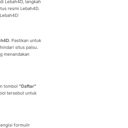
 di Lebah4D, langkah
itus resmi Lebah4D.
i Lebah4D:
bah4D
. Pastikan untuk
ndari situs palsu.
ng menandakan
an tombol
“Daftar”
mbol tersebut untuk
engisi formulir