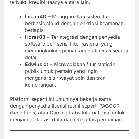
terbukti kredibilitasnya antara lain:
Lebah4D
– Menggunakan sistem log
berbasis cloud dengan enkripsi keamanan
berlapis.
Horas88
– Terintegrasi dengan penyedia
software berlisensi internasional yang
memungkinkan pemantauan aktivitas secara
detail.
Edwinslot
– Menyediakan fitur statistik
publik untuk pemain yang ingin
menganalisis riwayat spin dan tren
kemenangan.
Platform seperti ini umumnya bekerja sama
dengan penyedia lisensi resmi seperti PAGCOR,
iTech Labs, atau Gaming Labs International untuk
menjamin akurasi data dan integritas permainan.