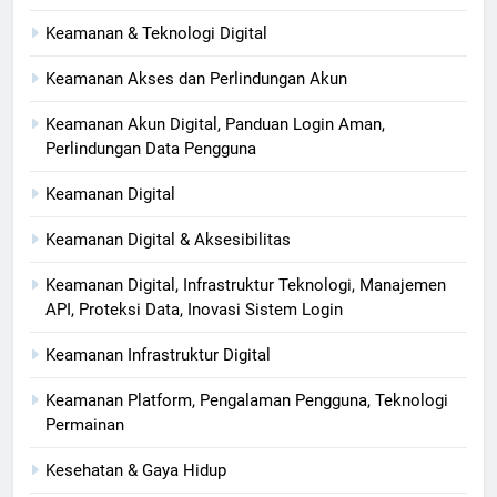
Keamanan & Teknologi Digital
Keamanan Akses dan Perlindungan Akun
Keamanan Akun Digital, Panduan Login Aman,
Perlindungan Data Pengguna
Keamanan Digital
Keamanan Digital & Aksesibilitas
Keamanan Digital, Infrastruktur Teknologi, Manajemen
API, Proteksi Data, Inovasi Sistem Login
Keamanan Infrastruktur Digital
Keamanan Platform, Pengalaman Pengguna, Teknologi
Permainan
Kesehatan & Gaya Hidup