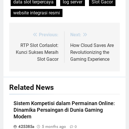
data slot terpercaya
log server
Slot Gacor
website integrasi resmi
Previous:
Next:
Post
navigation
RTP Slot Corlaslot:
How Cloud Saves Are
Kunci Sukses Meraih
Revolutionizing the
Slot Gacor
Gaming Experience
Related News
Sistem Kompetisi dalam Permainan Online:
Dinamika Persaingan di Dunia Gaming
Modern
425385a
5 months ago
0