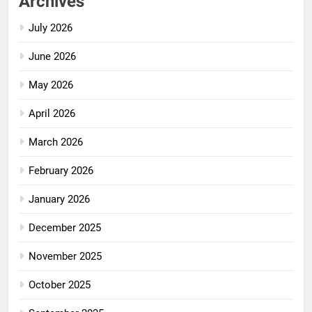
Archives
July 2026
June 2026
May 2026
April 2026
March 2026
February 2026
January 2026
December 2025
November 2025
October 2025