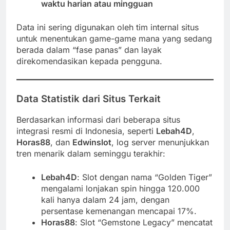
waktu harian atau mingguan
Data ini sering digunakan oleh tim internal situs
untuk menentukan game-game mana yang sedang
berada dalam “fase panas” dan layak
direkomendasikan kepada pengguna.
Data Statistik dari Situs Terkait
Berdasarkan informasi dari beberapa situs
integrasi resmi di Indonesia, seperti
Lebah4D
,
Horas88
, dan
Edwinslot
, log server menunjukkan
tren menarik dalam seminggu terakhir:
Lebah4D
: Slot dengan nama “Golden Tiger”
mengalami lonjakan spin hingga 120.000
kali hanya dalam 24 jam, dengan
persentase kemenangan mencapai 17%.
Horas88
: Slot “Gemstone Legacy” mencatat