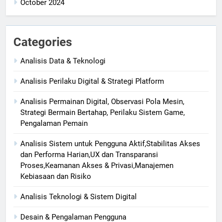
October 2024
Categories
Analisis Data & Teknologi
Analisis Perilaku Digital & Strategi Platform
Analisis Permainan Digital, Observasi Pola Mesin,
Strategi Bermain Bertahap, Perilaku Sistem Game,
Pengalaman Pemain
Analisis Sistem untuk Pengguna Aktif,Stabilitas Akses
dan Performa Harian,UX dan Transparansi
Proses,Keamanan Akses & Privasi,Manajemen
Kebiasaan dan Risiko
Analisis Teknologi & Sistem Digital
Desain & Pengalaman Pengguna