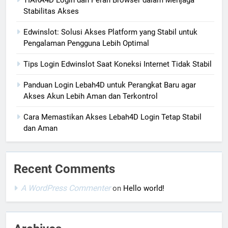
Stabilitas Akses
Edwinslot: Solusi Akses Platform yang Stabil untuk
Pengalaman Pengguna Lebih Optimal
Tips Login Edwinslot Saat Koneksi Internet Tidak Stabil
Panduan Login Lebah4D untuk Perangkat Baru agar
Akses Akun Lebih Aman dan Terkontrol
Cara Memastikan Akses Lebah4D Login Tetap Stabil
dan Aman
Recent Comments
A WordPress Commenter
on
Hello world!