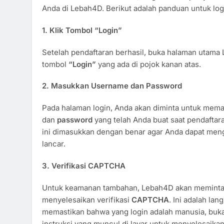
Anda di Lebah4D. Berikut adalah panduan untuk lo
1.
Klik Tombol “Login”
Setelah pendaftaran berhasil, buka halaman utama 
tombol
“Login”
yang ada di pojok kanan atas.
2.
Masukkan Username dan Password
Pada halaman login, Anda akan diminta untuk me
dan
password
yang telah Anda buat saat pendaftara
ini dimasukkan dengan benar agar Anda dapat me
lancar.
3.
Verifikasi CAPTCHA
Untuk keamanan tambahan, Lebah4D akan meminta
menyelesaikan verifikasi
CAPTCHA
. Ini adalah lan
memastikan bahwa yang login adalah manusia, bukan
instruksi yang muncul di layar untuk menyelesaikan v