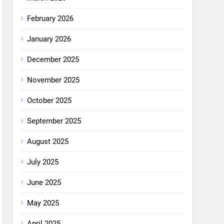
February 2026
January 2026
December 2025
November 2025
October 2025
September 2025
August 2025
July 2025
June 2025
May 2025
April 2025