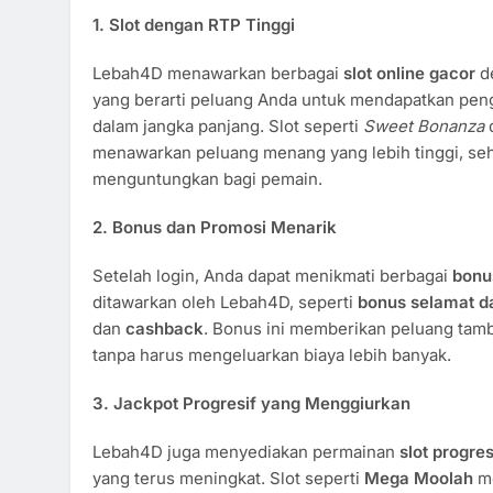
1.
Slot dengan RTP Tinggi
Lebah4D menawarkan berbagai
slot online gacor
d
yang berarti peluang Anda untuk mendapatkan pen
dalam jangka panjang. Slot seperti
Sweet Bonanza
menawarkan peluang menang yang lebih tinggi, se
menguntungkan bagi pemain.
2.
Bonus dan Promosi Menarik
Setelah login, Anda dapat menikmati berbagai
bonu
ditawarkan oleh Lebah4D, seperti
bonus selamat d
dan
cashback
. Bonus ini memberikan peluang ta
tanpa harus mengeluarkan biaya lebih banyak.
3.
Jackpot Progresif yang Menggiurkan
Lebah4D juga menyediakan permainan
slot progres
yang terus meningkat. Slot seperti
Mega Moolah
me