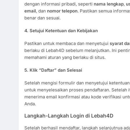
dengan informasi pribadi, seperti
nama lengkap
,
u
email
, dan
nomor telepon
. Pastikan semua informa
benar dan sesuai.
4.
Setujui Ketentuan dan Kebijakan
Pastikan untuk membaca dan menyetujui
syarat da
berlaku di Lebah4D sebelum melanjutkan. Ini penti
memahami aturan yang berlaku di situs.
5.
Klik “Daftar” dan Selesai
Setelah mengisi formulir dan menyetujui ketentuan
untuk menyelesaikan proses pendaftaran. Setelah i
menerima email konfirmasi atau kode verifikasi un
Anda.
Langkah-Langkah Login di Lebah4D
Setelah berhasil mendaftar, langkah selanjutnya ad