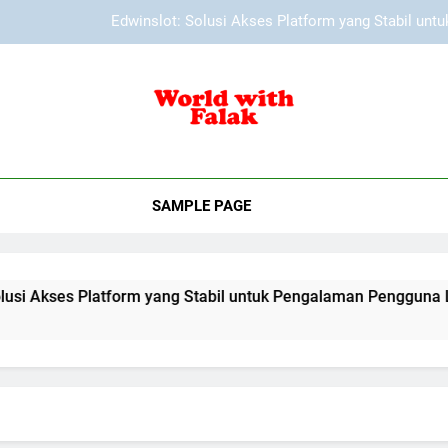
Edwinslot: Solusi Akses Platform yang Stabil un
Tips Login Edwin
Panduan Login Lebah4D untuk Perangkat Baru agar 
ld With Falak
TIARA4D Login dan Peran Br
alanan Dan Petualangan Menarik Dari World With Falak. Cerita
Edwinslot: Solusi Akses Platform yang Stabil un
SAMPLE PAGE
Tips Login Edwin
Panduan Login Lebah4D untuk Perangkat Baru agar 
Platform yang Stabil untuk Pengalaman Pengguna Lebih Optima