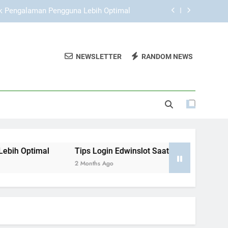
tuk Pengalaman Pengguna Lebih Optimal
slot Saat Koneksi Internet Tidak Stabil
Akses Akun Lebih Aman dan Terkontrol
NEWSLETTER
RANDOM NEWS
owser dalam Menjaga Stabilitas Akses
 Seru Dan Panduan Untuk Para Pelancong.
tuk Pengalaman Pengguna Lebih Optimal
slot Saat Koneksi Internet Tidak Stabil
Akses Akun Lebih Aman dan Terkontrol
l
Tips Login Edwinslot Saat Koneksi Internet Tidak Stabi
2 Months Ago