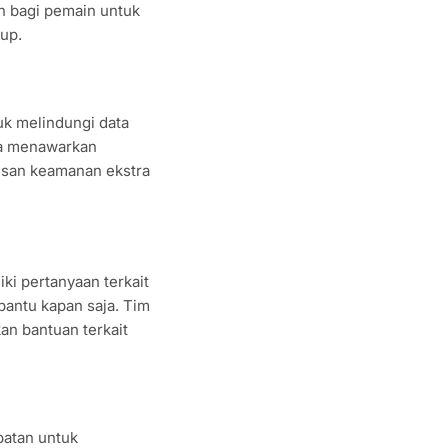
n bagi pemain untuk
up.
k melindungi data
uga menawarkan
san keamanan ekstra
ki pertanyaan terkait
ntu kapan saja. Tim
n bantuan terkait
atan untuk