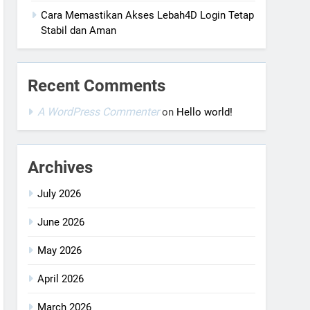
Cara Memastikan Akses Lebah4D Login Tetap
Stabil dan Aman
Recent Comments
A WordPress Commenter
on
Hello world!
Archives
July 2026
June 2026
May 2026
April 2026
March 2026