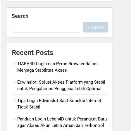
Search
SEARCH
Recent Posts
TIARA4D Login dan Peran Browser dalam
Menjaga Stabilitas Akses
Edwinslot: Solusi Akses Platform yang Stabil
untuk Pengalaman Pengguna Lebih Optimal
Tips Login Edwinslot Saat Koneksi Internet
Tidak Stabil
Panduan Login Lebah4D untuk Perangkat Baru
agar Akses Akun Lebih Aman dan Terkontrol