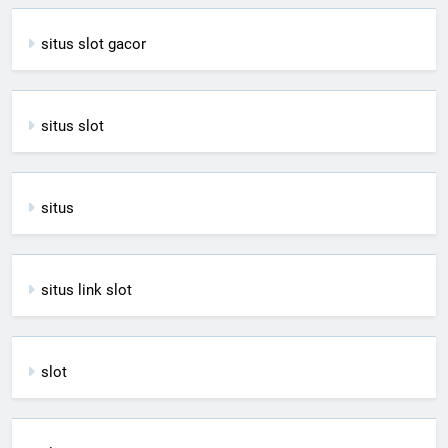
situs slot gacor
situs slot
situs
situs link slot
slot