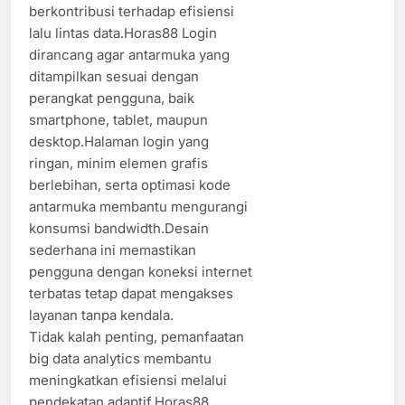
berkontribusi terhadap efisiensi
lalu lintas data.Horas88 Login
dirancang agar antarmuka yang
ditampilkan sesuai dengan
perangkat pengguna, baik
smartphone, tablet, maupun
desktop.Halaman login yang
ringan, minim elemen grafis
berlebihan, serta optimasi kode
antarmuka membantu mengurangi
konsumsi bandwidth.Desain
sederhana ini memastikan
pengguna dengan koneksi internet
terbatas tetap dapat mengakses
layanan tanpa kendala.
Tidak kalah penting, pemanfaatan
big data analytics membantu
meningkatkan efisiensi melalui
pendekatan adaptif.Horas88