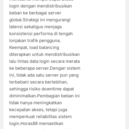
login dengan mendistribusikan
beban ke berbagai server
global.Strategi ini mengurangi
latensi sekaligus menjaga
konsistensi performa di tengah
lonjakan trafik pengguna.
Keempat, load balancing
diterapkan untuk mendistribusikan
lalu lintas data login secara merata
ke beberapa server.Dengan sistem
ini, tidak ada satu server pun yang
terbebani secara berlebihan,
sehingga risiko downtime dapat
diminimalkan.Pembagian beban ini
tidak hanya meningkatkan
kecepatan akses, tetapi juga
memperkuat reliabilitas sistem
login.Horas88 memastikan