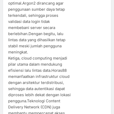
optimal.Argon2 dirancang agar
penggunaan sumber daya tetap
terkendali, sehingga proses
validasi data login tidak
membebani server secara
berlebihan.Dengan begitu, lalu
lintas data yang dihasilkan tetap
stabil meski jumlah pengguna
meningkat.
Ketiga, cloud computing menjadi
pilar utama dalam mendukung
efisiensi lalu lintas data.Horas88
memanfaatkan infrastruktur cloud
dengan arsitektur terdistribusi,
sehingga data autentikasi dapat
diproses lebih dekat dengan lokasi
pengguna.Teknologi Content
Delivery Network (CDN) juga
membantu mempercepat akses