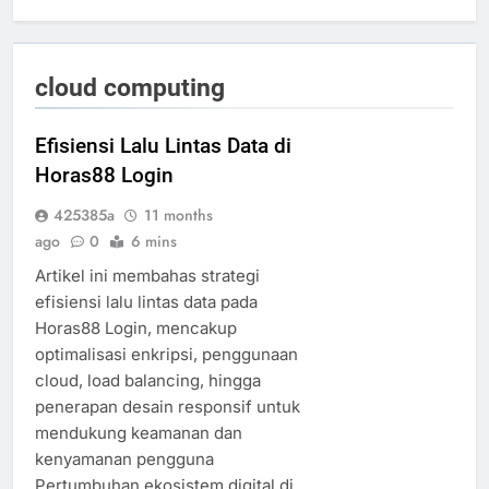
cloud computing
Efisiensi Lalu Lintas Data di
Horas88 Login
425385a
11 months
ago
0
6 mins
Artikel ini membahas strategi
efisiensi lalu lintas data pada
Horas88 Login, mencakup
optimalisasi enkripsi, penggunaan
cloud, load balancing, hingga
penerapan desain responsif untuk
mendukung keamanan dan
kenyamanan pengguna
Pertumbuhan ekosistem digital di