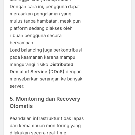
Dengan cara ini, pengguna dapat
merasakan pengalaman yang
mulus tanpa hambatan, meskipun
platform sedang diakses oleh
ribuan pengguna secara
bersamaan.
Load balancing juga berkontribusi
pada keamanan karena mampu
mengurangi risiko
Distributed
Denial of Service (DDoS)
dengan
menyebarkan serangan ke banyak
server.
5. Monitoring dan Recovery
Otomatis
Keandalan infrastruktur tidak lepas
dari kemampuan monitoring yang
dilakukan secara real-time.