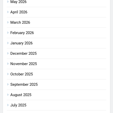
May 2026
April 2026
March 2026
February 2026
January 2026
December 2025
November 2025
October 2025
September 2025
August 2025
July 2025