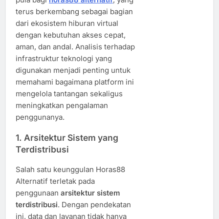
terus berkembang sebagai bagian
dari ekosistem hiburan virtual
dengan kebutuhan akses cepat,
aman, dan andal. Analisis terhadap
infrastruktur teknologi yang
digunakan menjadi penting untuk
memahami bagaimana platform ini
mengelola tantangan sekaligus
meningkatkan pengalaman
penggunanya.
1. Arsitektur Sistem yang
Terdistribusi
Salah satu keunggulan Horas88
Alternatif terletak pada
penggunaan
arsitektur sistem
terdistribusi
. Dengan pendekatan
ini, data dan layanan tidak hanya