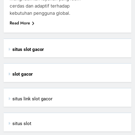
cerdas dan adaptif terhadap
kebutuhan pengguna global.
Read More
situs slot gacor
slot gacor
situs link slot gacor
situs slot