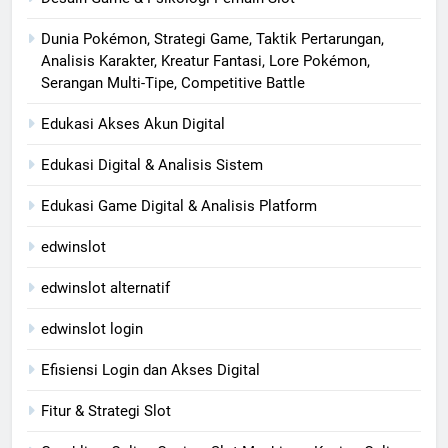
Dunia Pokémon, Strategi Game, Taktik Pertarungan,
Analisis Karakter, Kreatur Fantasi, Lore Pokémon,
Serangan Multi-Tipe, Competitive Battle
Edukasi Akses Akun Digital
Edukasi Digital & Analisis Sistem
Edukasi Game Digital & Analisis Platform
edwinslot
edwinslot alternatif
edwinslot login
Efisiensi Login dan Akses Digital
Fitur & Strategi Slot