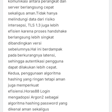
komunikasi antara perangkat dan
server berlangsung cepat
sekaligus aman.Tidak hanya
melindungi data dari risiko
intersepsi, TLS 1.3 juga lebih
efisien karena proses handshake
berlangsung lebih singkat
dibandingkan versi
sebelumnya.Hal ini berdampak
pada berkurangnya latensi,
sehingga autentikasi pengguna
dapat dilakukan lebih cepat.
Kedua, penggunaan algoritma
hashing yang ringan tetapi aman
juga memperkuat
efisiensi.Horas88 Login
mengadopsi Argon2 sebagai
algoritma hashing password yang
dikenal aman sekaligus