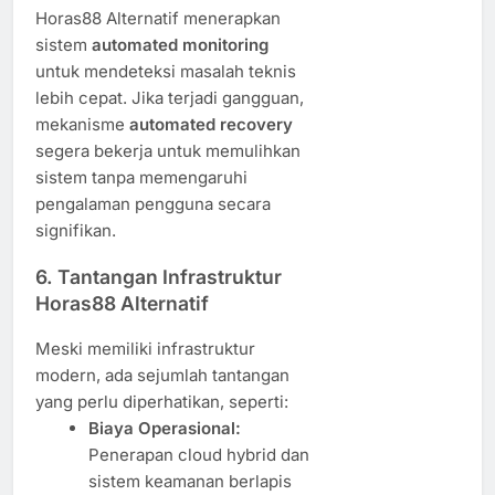
Horas88 Alternatif menerapkan
sistem
automated monitoring
untuk mendeteksi masalah teknis
lebih cepat. Jika terjadi gangguan,
mekanisme
automated recovery
segera bekerja untuk memulihkan
sistem tanpa memengaruhi
pengalaman pengguna secara
signifikan.
6. Tantangan Infrastruktur
Horas88 Alternatif
Meski memiliki infrastruktur
modern, ada sejumlah tantangan
yang perlu diperhatikan, seperti:
Biaya Operasional:
Penerapan cloud hybrid dan
sistem keamanan berlapis