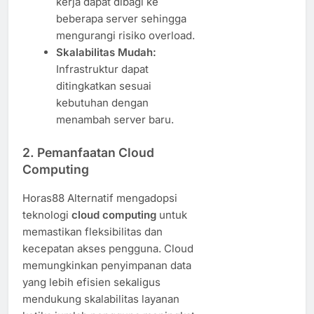
kerja dapat dibagi ke
beberapa server sehingga
mengurangi risiko overload.
Skalabilitas Mudah:
Infrastruktur dapat
ditingkatkan sesuai
kebutuhan dengan
menambah server baru.
2. Pemanfaatan Cloud
Computing
Horas88 Alternatif mengadopsi
teknologi
cloud computing
untuk
memastikan fleksibilitas dan
kecepatan akses pengguna. Cloud
memungkinkan penyimpanan data
yang lebih efisien sekaligus
mendukung skalabilitas layanan