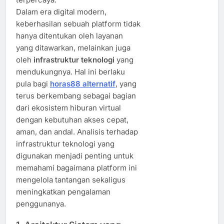
Dalam era digital modern,
keberhasilan sebuah platform tidak
hanya ditentukan oleh layanan
yang ditawarkan, melainkan juga
oleh
infrastruktur teknologi
yang
mendukungnya. Hal ini berlaku
pula bagi
horas88 alternatif
, yang
terus berkembang sebagai bagian
dari ekosistem hiburan virtual
dengan kebutuhan akses cepat,
aman, dan andal. Analisis terhadap
infrastruktur teknologi yang
digunakan menjadi penting untuk
memahami bagaimana platform ini
mengelola tantangan sekaligus
meningkatkan pengalaman
penggunanya.