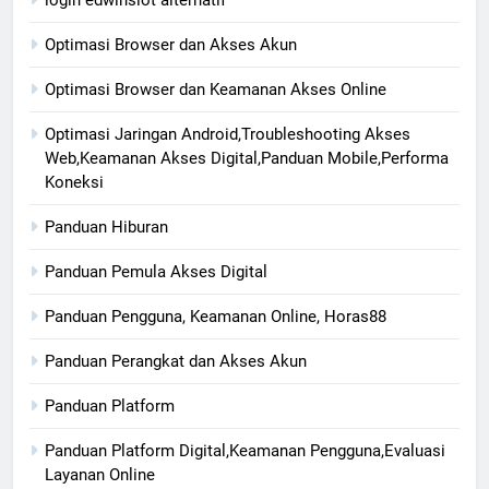
login edwinslot alternatif
Optimasi Browser dan Akses Akun
Optimasi Browser dan Keamanan Akses Online
Optimasi Jaringan Android,Troubleshooting Akses
Web,Keamanan Akses Digital,Panduan Mobile,Performa
Koneksi
Panduan Hiburan
Panduan Pemula Akses Digital
Panduan Pengguna, Keamanan Online, Horas88
Panduan Perangkat dan Akses Akun
Panduan Platform
Panduan Platform Digital,Keamanan Pengguna,Evaluasi
Layanan Online