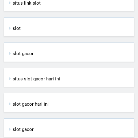
situs link slot
slot
slot gacor
situs slot gacor hari ini
slot gacor hari ini
slot gacor