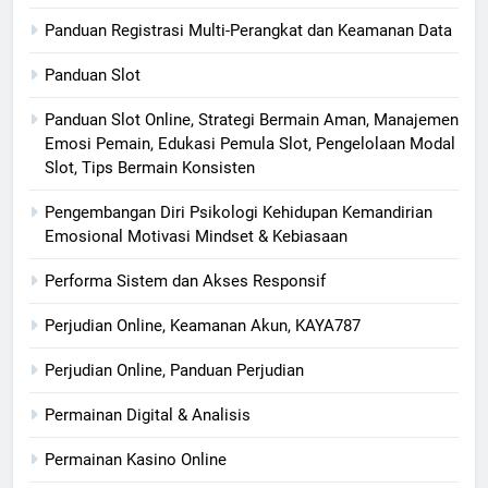
Panduan Registrasi Multi-Perangkat dan Keamanan Data
Panduan Slot
Panduan Slot Online, Strategi Bermain Aman, Manajemen
Emosi Pemain, Edukasi Pemula Slot, Pengelolaan Modal
Slot, Tips Bermain Konsisten
Pengembangan Diri Psikologi Kehidupan Kemandirian
Emosional Motivasi Mindset & Kebiasaan
Performa Sistem dan Akses Responsif
Perjudian Online, Keamanan Akun, KAYA787
Perjudian Online, Panduan Perjudian
Permainan Digital & Analisis
Permainan Kasino Online