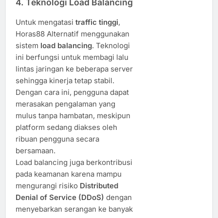
4. Teknologi Load Balancing
Untuk mengatasi
traffic tinggi
,
Horas88 Alternatif menggunakan
sistem
load balancing
. Teknologi
ini berfungsi untuk membagi lalu
lintas jaringan ke beberapa server
sehingga kinerja tetap stabil.
Dengan cara ini, pengguna dapat
merasakan pengalaman yang
mulus tanpa hambatan, meskipun
platform sedang diakses oleh
ribuan pengguna secara
bersamaan.
Load balancing juga berkontribusi
pada keamanan karena mampu
mengurangi risiko
Distributed
Denial of Service (DDoS)
dengan
menyebarkan serangan ke banyak