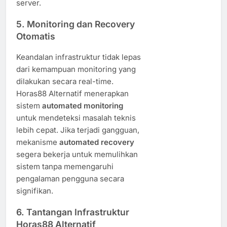
server.
5. Monitoring dan Recovery
Otomatis
Keandalan infrastruktur tidak lepas
dari kemampuan monitoring yang
dilakukan secara real-time.
Horas88 Alternatif menerapkan
sistem
automated monitoring
untuk mendeteksi masalah teknis
lebih cepat. Jika terjadi gangguan,
mekanisme
automated recovery
segera bekerja untuk memulihkan
sistem tanpa memengaruhi
pengalaman pengguna secara
signifikan.
6. Tantangan Infrastruktur
Horas88 Alternatif