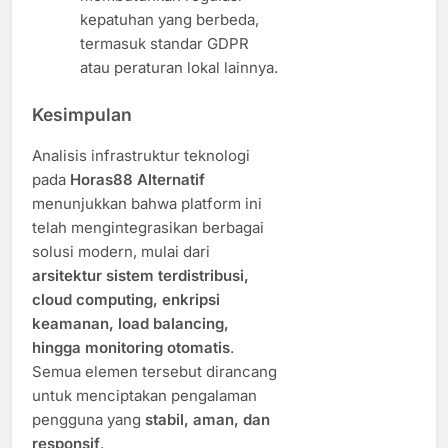
kepatuhan yang berbeda,
termasuk standar GDPR
atau peraturan lokal lainnya.
Kesimpulan
Analisis infrastruktur teknologi
pada
Horas88 Alternatif
menunjukkan bahwa platform ini
telah mengintegrasikan berbagai
solusi modern, mulai dari
arsitektur sistem terdistribusi,
cloud computing, enkripsi
keamanan, load balancing,
hingga monitoring otomatis
.
Semua elemen tersebut dirancang
untuk menciptakan pengalaman
pengguna yang
stabil, aman, dan
responsif
.