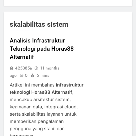
skalabilitas sistem
Analisis Infrastruktur
Teknologi pada Horas88
Alternatif
425385a
11 months
ago
0
6 mins
Artikel ini membahas
infrastruktur
teknologi Horas88 Alternatif
,
mencakup arsitektur sistem,
keamanan data, integrasi cloud,
serta skalabilitas layanan untuk
memberikan pengalaman
pengguna yang stabil dan
terpercaya.