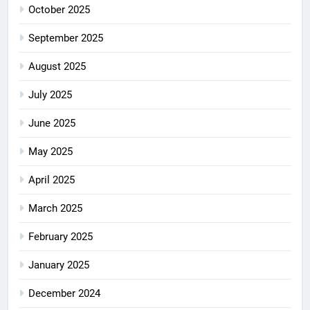
October 2025
September 2025
August 2025
July 2025
June 2025
May 2025
April 2025
March 2025
February 2025
January 2025
December 2024