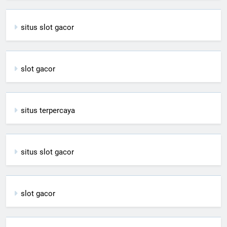
situs slot gacor
slot gacor
situs terpercaya
situs slot gacor
slot gacor