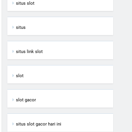
situs slot
situs
situs link slot
slot
slot gacor
situs slot gacor hari ini