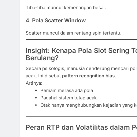
Tiba-tiba muncul kemenangan besar.
4. Pola Scatter Window
Scatter muncul dalam rentang spin tertentu.
Insight: Kenapa Pola Slot Sering 
Berulang?
Secara psikologis, manusia cenderung mencari pol
acak. Ini disebut
pattern recognition bias
.
Artinya:
Pemain merasa ada pola
Padahal sistem tetap acak
Otak hanya menghubungkan kejadian yang k
Peran RTP dan Volatilitas dalam P