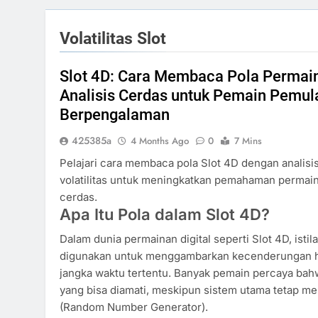
Volatilitas Slot
Slot 4D: Cara Membaca Pola Permai
Analisis Cerdas untuk Pemain Pemul
Berpengalaman
425385a
4 Months Ago
0
7 Mins
Pelajari cara membaca pola Slot 4D dengan analisis
volatilitas untuk meningkatkan pemahaman permain
cerdas.
Apa Itu Pola dalam Slot 4D?
Dalam dunia permainan digital seperti Slot 4D, istil
digunakan untuk menggambarkan kecenderungan ha
jangka waktu tertentu. Banyak pemain percaya bahw
yang bisa diamati, meskipun sistem utama tetap 
(Random Number Generator).