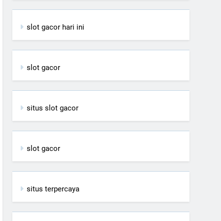
slot gacor hari ini
slot gacor
situs slot gacor
slot gacor
situs terpercaya