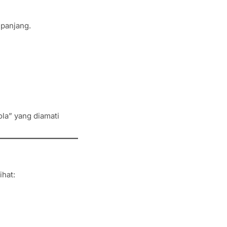
 panjang.
ola” yang diamati
hat: