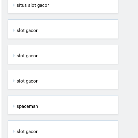
situs slot gacor
slot gacor
slot gacor
slot gacor
spaceman
slot gacor