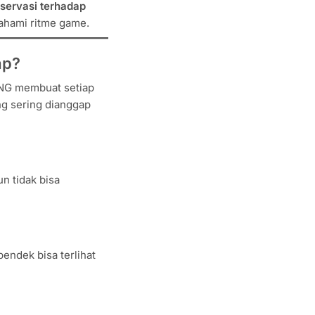
servasi terhadap
hami ritme game.
ap?
 RNG membuat setiap
ng sering dianggap
n tidak bisa
endek bisa terlihat