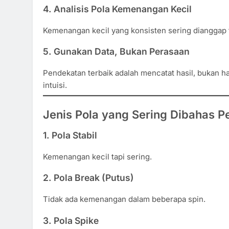
4. Analisis Pola Kemenangan Kecil
Kemenangan kecil yang konsisten sering dianggap t
5. Gunakan Data, Bukan Perasaan
Pendekatan terbaik adalah mencatat hasil, bukan 
intuisi.
Jenis Pola yang Sering Dibahas 
1. Pola Stabil
Kemenangan kecil tapi sering.
2. Pola Break (Putus)
Tidak ada kemenangan dalam beberapa spin.
3. Pola Spike