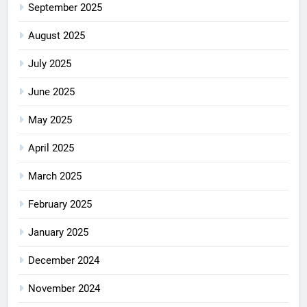
September 2025
August 2025
July 2025
June 2025
May 2025
April 2025
March 2025
February 2025
January 2025
December 2024
November 2024