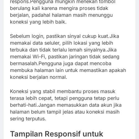
respons.Pengguna mungkin menekan tombol
berulang kali karena mengira proses tidak
berjalan, padahal halaman masih menunggu
koneksi yang lebih baik.
Sebelum login, pastikan sinyal cukup kuat.Jika
memakai data seluler, pilih lokasi yang lebih
terbuka dan tidak terlalu lemah sinyalnya.Jika
memakai Wi-Fi, pastikan jaringan tidak sedang
bermasalah.Pengguna juga dapat mencoba
membuka halaman lain untuk memastikan apakah
koneksi berjalan normal.
Koneksi yang stabil membantu proses masuk
terasa lebih cepat, tetapi pengguna tetap perlu
berhati-hati.Jangan memasukkan data akun jika
halaman belum tampil jelas atau koneksi masih
sering terputus.
Tampilan Responsif untuk