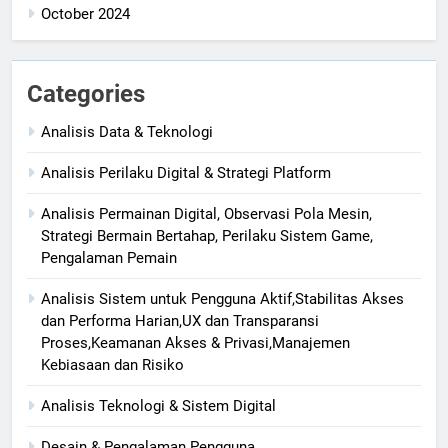
October 2024
Categories
Analisis Data & Teknologi
Analisis Perilaku Digital & Strategi Platform
Analisis Permainan Digital, Observasi Pola Mesin,
Strategi Bermain Bertahap, Perilaku Sistem Game,
Pengalaman Pemain
Analisis Sistem untuk Pengguna Aktif,Stabilitas Akses
dan Performa Harian,UX dan Transparansi
Proses,Keamanan Akses & Privasi,Manajemen
Kebiasaan dan Risiko
Analisis Teknologi & Sistem Digital
Desain & Pengalaman Pengguna