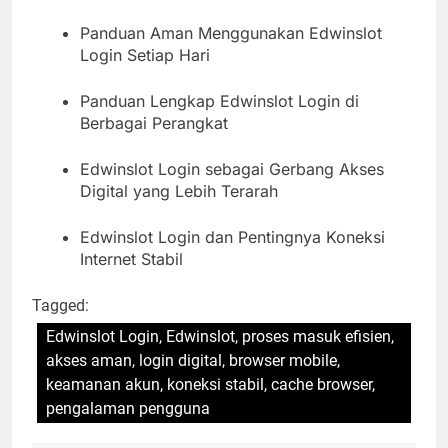
Panduan Aman Menggunakan Edwinslot
Login Setiap Hari
Panduan Lengkap Edwinslot Login di
Berbagai Perangkat
Edwinslot Login sebagai Gerbang Akses
Digital yang Lebih Terarah
Edwinslot Login dan Pentingnya Koneksi
Internet Stabil
Tagged:
Edwinslot Login, Edwinslot, proses masuk efisien,
akses aman, login digital, browser mobile,
keamanan akun, koneksi stabil, cache browser,
pengalaman pengguna