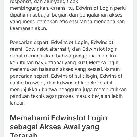
responsif, dan alur yang tidak
membingungkan.Karena itu, Edwinslot Login perlu
dipahami sebagai bagian dari pengalaman akses
yang mengutamakan efisiensi tanpa mengabaikan
keamanan akun.
Pencarian seperti Edwinslot Login, Edwinslot
resmi, Edwinslot alternatif, dan Edwinslot login
cepat menunjukkan bahwa pengguna memiliki
kebutuhan navigational yang kuat.Mereka ingin
menemukan halaman akses yang sesuai.Namun,
pencarian seperti Edwinslot sulit login, Edwinslot
cache browser, dan Edwinslot koneksi stabil
menunjukkan bahwa pengguna juga membutuhkan
panduan teknis agar proses masuk berjalan lebih
lancar.
Memahami Edwinslot Login
sebagai Akses Awal yang
Terarah