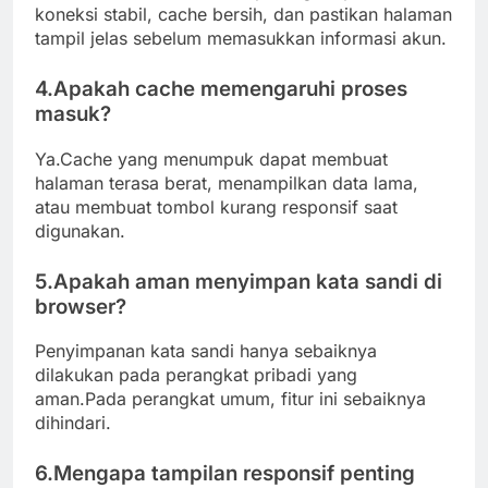
koneksi stabil, cache bersih, dan pastikan halaman
tampil jelas sebelum memasukkan informasi akun.
4.Apakah cache memengaruhi proses
masuk?
Ya.Cache yang menumpuk dapat membuat
halaman terasa berat, menampilkan data lama,
atau membuat tombol kurang responsif saat
digunakan.
5.Apakah aman menyimpan kata sandi di
browser?
Penyimpanan kata sandi hanya sebaiknya
dilakukan pada perangkat pribadi yang
aman.Pada perangkat umum, fitur ini sebaiknya
dihindari.
6.Mengapa tampilan responsif penting