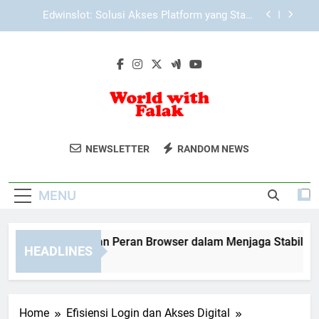
Skip
Tips Login Edwinslot Saat Koneksi Internet Tidak
to
Stabil
content
Panduan Login Lebah4D untuk Perangkat Baru
agar Akses Akun Lebih Aman dan Terkontrol
TIARA4D Login dan Peran Browser dalam
Menjaga Stabilitas Akses
Edwinslot: Solusi Akses Platform yang Stabil
untuk Pengalaman Pengguna Lebih Optimal
World With
Ikuti Perjalanan Dan Petualangan
Tips Login Edwinslot Saat Koneksi Internet Tidak
NEWSLETTER
RANDOM NEWS
Stabil
Falak
Menarik Dari World With Falak. Cerita
Panduan Login Lebah4D untuk Perangkat Baru
Seru Dan Panduan Untuk Para
agar Akses Akun Lebih Aman dan Terkontrol
MENU
Pelancong.
ARA4D Login dan Peran Browser dalam Menjaga Stabilitas Ak
HEADLINES
Weeks Ago
Home
Efisiensi Login dan Akses Digital