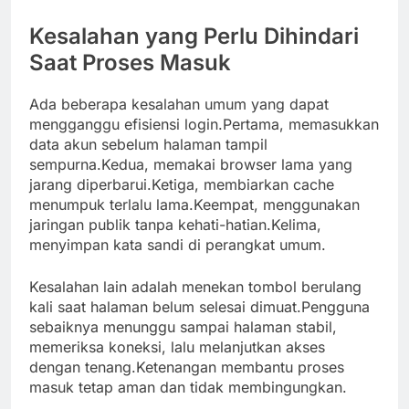
Kesalahan yang Perlu Dihindari
Saat Proses Masuk
Ada beberapa kesalahan umum yang dapat
mengganggu efisiensi login.Pertama, memasukkan
data akun sebelum halaman tampil
sempurna.Kedua, memakai browser lama yang
jarang diperbarui.Ketiga, membiarkan cache
menumpuk terlalu lama.Keempat, menggunakan
jaringan publik tanpa kehati-hatian.Kelima,
menyimpan kata sandi di perangkat umum.
Kesalahan lain adalah menekan tombol berulang
kali saat halaman belum selesai dimuat.Pengguna
sebaiknya menunggu sampai halaman stabil,
memeriksa koneksi, lalu melanjutkan akses
dengan tenang.Ketenangan membantu proses
masuk tetap aman dan tidak membingungkan.