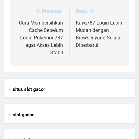
Previous:
Next:
Post
navigation
Cara Membersihkan
Kaya787 Login Lebih
Cache Sebelum
Mudah dengan
Login Pokemon787
Browser yang Selalu
agar Akses Lebih
Diperbarui
Stabil
situs slot gacor
slot gacor