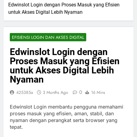
Edwinslot Login dengan Proses Masuk yang Efisien
untuk Akses Digital Lebih Nyaman
EFISIENSI LOGIN DAN AKSES DIGITAL
Edwinslot Login dengan
Proses Masuk yang Efisien
untuk Akses Digital Lebih
Nyaman
0
425385a
3 Months Ago
16 Mins
Edwinslot Login membantu pengguna memahami
proses masuk yang efisien, aman, stabil, dan
nyaman dengan perangkat serta browser yang
tepat.