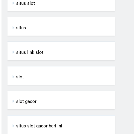
situs slot
situs
situs link slot
slot
slot gacor
situs slot gacor hari ini