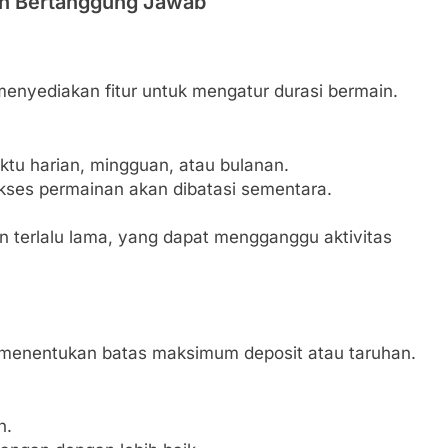
n Bertanggung Jawab
enyediakan fitur untuk mengatur durasi bermain.
tu harian, mingguan, atau bulanan.
kses permainan akan dibatasi sementara.
terlalu lama, yang dapat mengganggu aktivitas
menentukan batas maksimum deposit atau taruhan.
n.