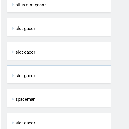
situs slot gacor
slot gacor
slot gacor
slot gacor
spaceman
slot gacor