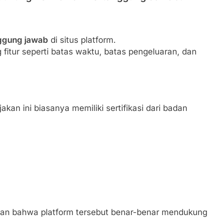
ggung jawab
di situs platform.
 fitur seperti batas waktu, batas pengeluaran, dan
kan ini biasanya memiliki sertifikasi dari badan
ikan bahwa platform tersebut benar-benar mendukung