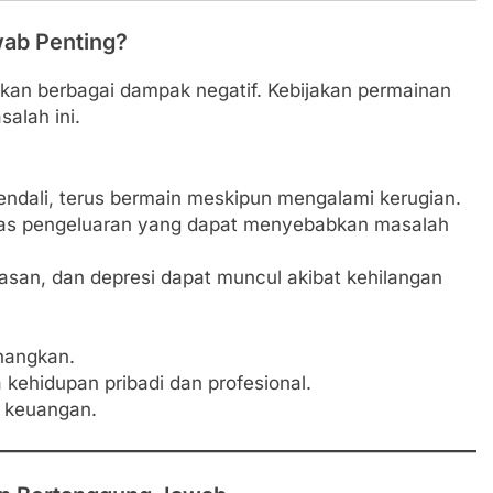
ab Penting?
kan berbagai dampak negatif. Kebijakan permainan
alah ini.
ndali, terus bermain meskipun mengalami kerugian.
as pengeluaran yang dapat menyebabkan masalah
san, dan depresi dapat muncul akibat kehilangan
nangkan.
kehidupan pribadi dan profesional.
n keuangan.