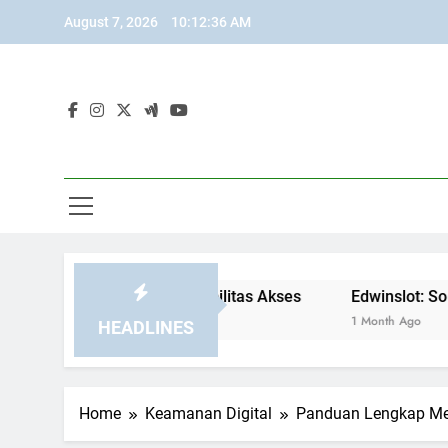
Skip
August 7, 2026
10:12:37 AM
to
content
Wor
Ikuti Perj
am Menjaga Stabilitas Akses
Edwinslot: Solusi Akses 
1 Month Ago
HEADLINES
Home
Keamanan Digital
Panduan Lengkap Me