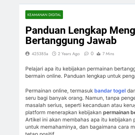
KEAMANAN DIGITAL
Panduan Lengkap Menge
Bertanggung Jawab
0
425385a
2 Years Ago
7 Mins
Pelajari apa itu kebijakan permainan berta
bermain online. Panduan lengkap untuk peng
Permainan online, termasuk
bandar togel
dan
seru bagi banyak orang. Namun, tanpa pengend
masalah serius, seperti kecanduan atau kerug
platform menerapkan kebijakan
permainan b
Artikel ini akan membahas apa itu kebijaka
untuk memahaminya, dan bagaimana cara m
tetap positif.