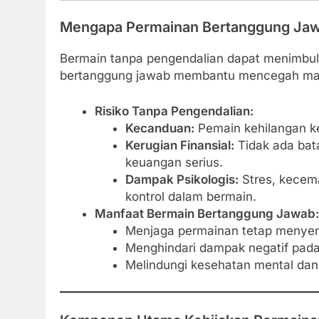
Mengapa Permainan Bertanggung Jaw
Bermain tanpa pengendalian dapat menimbul
bertanggung jawab membantu mencegah mas
Risiko Tanpa Pengendalian:
Kecanduan:
Pemain kehilangan ke
Kerugian Finansial:
Tidak ada bat
keuangan serius.
Dampak Psikologis:
Stres, kecema
kontrol dalam bermain.
Manfaat Bermain Bertanggung Jawab:
Menjaga permainan tetap menye
Menghindari dampak negatif pada 
Melindungi kesehatan mental da