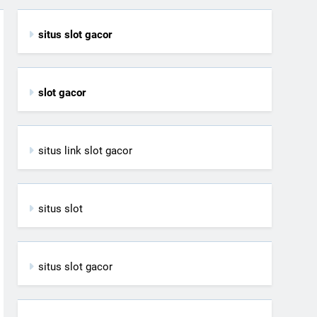
situs slot gacor
slot gacor
situs link slot gacor
situs slot
situs slot gacor