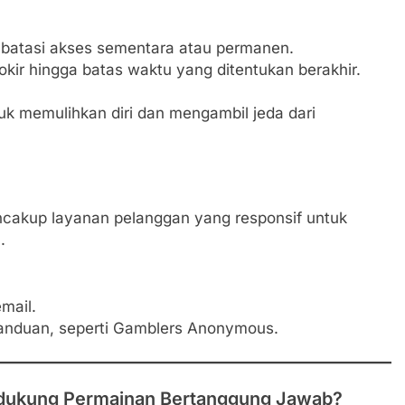
batasi akses sementara atau permanen.
lokir hingga batas waktu yang ditentukan berakhir.
 memulihkan diri dan mengambil jeda dari
cakup layanan pelanggan yang responsif untuk
.
email.
anduan, seperti Gamblers Anonymous.
dukung Permainan Bertanggung Jawab?