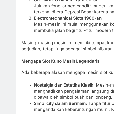
Julukan “one-armed bandit” muncul kar
terkenal di era Depresi Besar karena h
Electromechanical Slots 1960-an
Mesin-mesin ini mulai menggunakan ko
membuka jalan bagi fitur-fitur modern 
Masing-masing mesin ini memiliki tempat khu
perjudian, tetapi juga sebagai simbol hiburan
Mengapa Slot Kuno Masih Legendaris
Ada beberapa alasan mengapa mesin slot kun
Nostalgia dan Estetika Klasik:
Mesin-me
menghadirkan pengalaman langsung da
dibawa oleh simbol buah dan lonceng.
Simplicity dalam Bermain:
Tanpa fitur 
mengandalkan keberuntungan murni. K