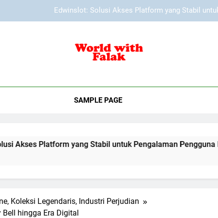
Edwinslot: Solusi Akses Platform yang Stabil un
Tips Login Edwin
Panduan Login Lebah4D untuk Perangkat Baru agar 
ld With Falak
TIARA4D Login dan Peran Br
alanan Dan Petualangan Menarik Dari World With Falak. Cerita
Edwinslot: Solusi Akses Platform yang Stabil un
SAMPLE PAGE
Tips Login Edwin
Panduan Login Lebah4D untuk Perangkat Baru agar 
Platform yang Stabil untuk Pengalaman Pengguna Lebih Optima
e, Koleksi Legendaris, Industri Perjudian
Bell hingga Era Digital