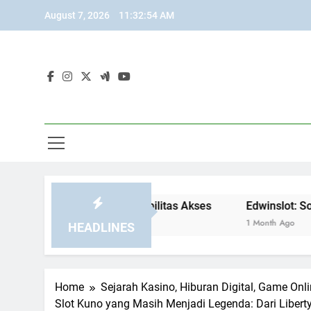
Skip
August 7, 2026
11:32:55 AM
to
content
Wor
Ikuti Perj
am Menjaga Stabilitas Akses
Edwinslot: Solusi Akses 
1 Month Ago
HEADLINES
Home
Sejarah Kasino, Hiburan Digital, Game Onlin
Slot Kuno yang Masih Menjadi Legenda: Dari Liberty 