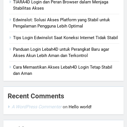
TIARA4D Login dan Peran Browser dalam Menjaga
Stabilitas Akses
Edwinslot: Solusi Akses Platform yang Stabil untuk
Pengalaman Pengguna Lebih Optimal
Tips Login Edwinslot Saat Koneksi Internet Tidak Stabil
Panduan Login Lebah4D untuk Perangkat Baru agar
Akses Akun Lebih Aman dan Terkontrol
Cara Memastikan Akses Lebah4D Login Tetap Stabil
dan Aman
Recent Comments
A WordPress Commenter
on
Hello world!