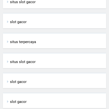
situs slot gacor
slot gacor
situs terpercaya
situs slot gacor
slot gacor
slot gacor