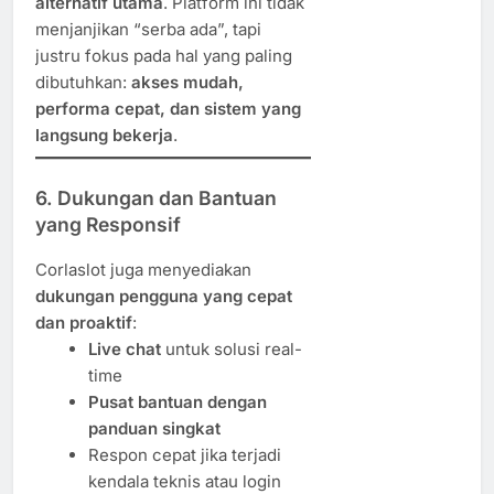
alternatif utama
. Platform ini tidak
menjanjikan “serba ada”, tapi
justru fokus pada hal yang paling
dibutuhkan:
akses mudah,
performa cepat, dan sistem yang
langsung bekerja
.
6. Dukungan dan Bantuan
yang Responsif
Corlaslot juga menyediakan
dukungan pengguna yang cepat
dan proaktif
:
Live chat
untuk solusi real-
time
Pusat bantuan dengan
panduan singkat
Respon cepat jika terjadi
kendala teknis atau login