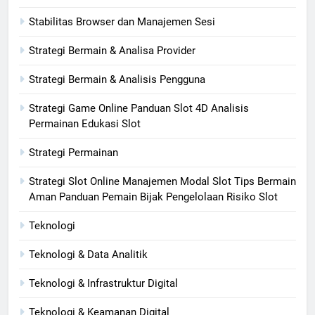
Stabilitas Browser dan Manajemen Sesi
Strategi Bermain & Analisa Provider
Strategi Bermain & Analisis Pengguna
Strategi Game Online Panduan Slot 4D Analisis
Permainan Edukasi Slot
Strategi Permainan
Strategi Slot Online Manajemen Modal Slot Tips Bermain
Aman Panduan Pemain Bijak Pengelolaan Risiko Slot
Teknologi
Teknologi & Data Analitik
Teknologi & Infrastruktur Digital
Teknologi & Keamanan Digital