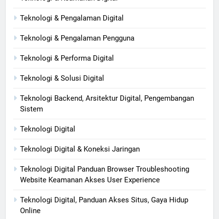
Teknologi & Pengalaman Digital
Teknologi & Pengalaman Pengguna
Teknologi & Performa Digital
Teknologi & Solusi Digital
Teknologi Backend, Arsitektur Digital, Pengembangan
Sistem
Teknologi Digital
Teknologi Digital & Koneksi Jaringan
Teknologi Digital Panduan Browser Troubleshooting
Website Keamanan Akses User Experience
Teknologi Digital, Panduan Akses Situs, Gaya Hidup
Online