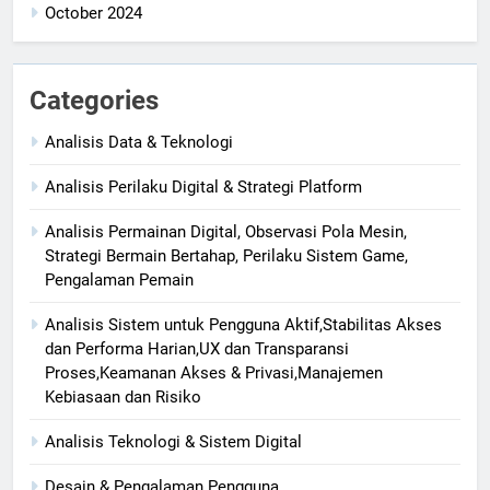
October 2024
Categories
Analisis Data & Teknologi
Analisis Perilaku Digital & Strategi Platform
Analisis Permainan Digital, Observasi Pola Mesin,
Strategi Bermain Bertahap, Perilaku Sistem Game,
Pengalaman Pemain
Analisis Sistem untuk Pengguna Aktif,Stabilitas Akses
dan Performa Harian,UX dan Transparansi
Proses,Keamanan Akses & Privasi,Manajemen
Kebiasaan dan Risiko
Analisis Teknologi & Sistem Digital
Desain & Pengalaman Pengguna