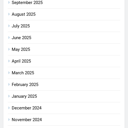
September 2025
August 2025
July 2025
June 2025
May 2025
April 2025
March 2025
February 2025
January 2025
December 2024
November 2024