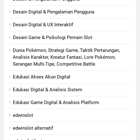
Desain Digital & Pengalaman Pengguna
Desain Digital & UX Interaktif
Desain Game & Psikologi Pemain Slot
Dunia Pokémon, Strategi Game, Taktik Pertarungan,
Analisis Karakter, Kreatur Fantasi, Lore Pokémon,
Serangan Multi-Tipe, Competitive Battle
Edukasi Akses Akun Digital
Edukasi Digital & Analisis Sistem
Edukasi Game Digital & Analisis Platform
edwinslot
edwinslot alternatif