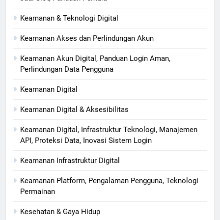
Keamanan & Teknologi Digital
Keamanan Akses dan Perlindungan Akun
Keamanan Akun Digital, Panduan Login Aman,
Perlindungan Data Pengguna
Keamanan Digital
Keamanan Digital & Aksesibilitas
Keamanan Digital, Infrastruktur Teknologi, Manajemen
API, Proteksi Data, Inovasi Sistem Login
Keamanan Infrastruktur Digital
Keamanan Platform, Pengalaman Pengguna, Teknologi
Permainan
Kesehatan & Gaya Hidup