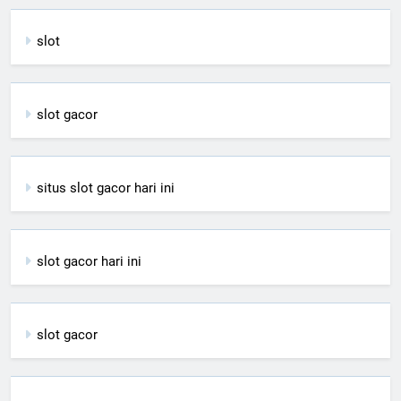
slot
slot gacor
situs slot gacor hari ini
slot gacor hari ini
slot gacor