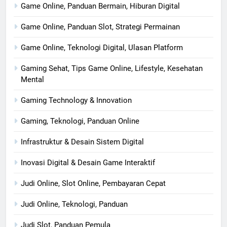
Game Online, Panduan Bermain, Hiburan Digital
Game Online, Panduan Slot, Strategi Permainan
Game Online, Teknologi Digital, Ulasan Platform
Gaming Sehat, Tips Game Online, Lifestyle, Kesehatan
Mental
Gaming Technology & Innovation
Gaming, Teknologi, Panduan Online
Infrastruktur & Desain Sistem Digital
Inovasi Digital & Desain Game Interaktif
Judi Online, Slot Online, Pembayaran Cepat
Judi Online, Teknologi, Panduan
Judi Slot, Panduan Pemula