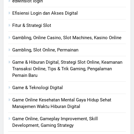
edwinslot login
Efisiensi Login dan Akses Digital
Fitur & Strategi Slot
Gambling, Online Casino, Slot Machines, Kasino Online
Gambling, Slot Online, Permainan
Game & Hiburan Digital, Strategi Slot Online, Keamanan
Transaksi Online, Tips & Trik Gaming, Pengalaman
Pemain Baru
Game & Teknologi Digital
Game Online Kesehatan Mental Gaya Hidup Sehat
Manajemen Waktu Hiburan Digital
Game Online, Gameplay Improvement, Skill
Development, Gaming Strategy