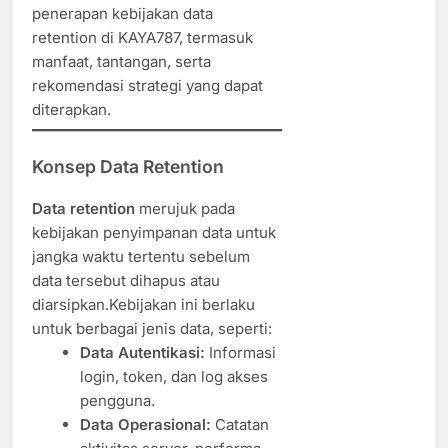
penerapan kebijakan data
retention di KAYA787, termasuk
manfaat, tantangan, serta
rekomendasi strategi yang dapat
diterapkan.
Konsep Data Retention
Data retention
merujuk pada
kebijakan penyimpanan data untuk
jangka waktu tertentu sebelum
data tersebut dihapus atau
diarsipkan.Kebijakan ini berlaku
untuk berbagai jenis data, seperti:
Data Autentikasi:
Informasi
login, token, dan log akses
pengguna.
Data Operasional:
Catatan