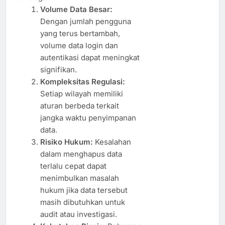
Volume Data Besar:
Dengan jumlah pengguna
yang terus bertambah,
volume data login dan
autentikasi dapat meningkat
signifikan.
Kompleksitas Regulasi:
Setiap wilayah memiliki
aturan berbeda terkait
jangka waktu penyimpanan
data.
Risiko Hukum:
Kesalahan
dalam menghapus data
terlalu cepat dapat
menimbulkan masalah
hukum jika data tersebut
masih dibutuhkan untuk
audit atau investigasi.