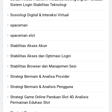
Sistem Login Stabilitas Teknologi
Sosiologi Digital & Interaksi Virtual
spaceman
spaceman slot
Stabilitas Akses Akun
Stabilitas Akses dan Optimasi Login
Stabilitas Browser dan Manajemen Sesi
Strategi Bermain & Analisa Provider
Strategi Bermain & Analisis Pengguna
Strategi Game Online Panduan Slot 4D Analisis
Permainan Edukasi Slot