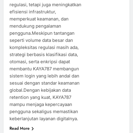
regulasi, tetapi juga meningkatkan
efisiensi infrastruktur,
memperkuat keamanan, dan
mendukung pengalaman
pengguna.Meskipun tantangan
seperti volume data besar dan
kompleksitas regulasi masih ada,
strategi berbasis klasifikasi data,
otomasi, serta enkripsi dapat
membantu KAYA787 membangun
sistem login yang lebih andal dan
sesuai dengan standar keamanan
global.Dengan kebijakan data
retention yang kuat, KAYA787
mampu menjaga kepercayaan
pengguna sekaligus memastikan
keberlanjutan layanan digitalnya.
Read More