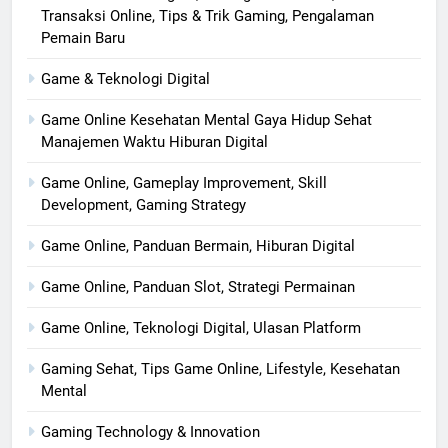
Transaksi Online, Tips & Trik Gaming, Pengalaman
Pemain Baru
Game & Teknologi Digital
Game Online Kesehatan Mental Gaya Hidup Sehat
Manajemen Waktu Hiburan Digital
Game Online, Gameplay Improvement, Skill
Development, Gaming Strategy
Game Online, Panduan Bermain, Hiburan Digital
Game Online, Panduan Slot, Strategi Permainan
Game Online, Teknologi Digital, Ulasan Platform
Gaming Sehat, Tips Game Online, Lifestyle, Kesehatan
Mental
Gaming Technology & Innovation