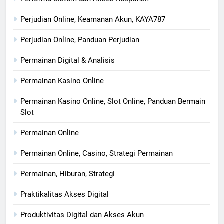
Perjudian Online, Keamanan Akun, KAYA787
Perjudian Online, Panduan Perjudian
Permainan Digital & Analisis
Permainan Kasino Online
Permainan Kasino Online, Slot Online, Panduan Bermain
Slot
Permainan Online
Permainan Online, Casino, Strategi Permainan
Permainan, Hiburan, Strategi
Praktikalitas Akses Digital
Produktivitas Digital dan Akses Akun