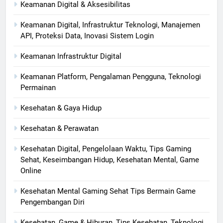
Keamanan Digital & Aksesibilitas
Keamanan Digital, Infrastruktur Teknologi, Manajemen
API, Proteksi Data, Inovasi Sistem Login
Keamanan Infrastruktur Digital
Keamanan Platform, Pengalaman Pengguna, Teknologi
Permainan
Kesehatan & Gaya Hidup
Kesehatan & Perawatan
Kesehatan Digital, Pengelolaan Waktu, Tips Gaming
Sehat, Keseimbangan Hidup, Kesehatan Mental, Game
Online
Kesehatan Mental Gaming Sehat Tips Bermain Game
Pengembangan Diri
Kesehatan, Game & Hiburan, Tips Kesehatan, Teknologi