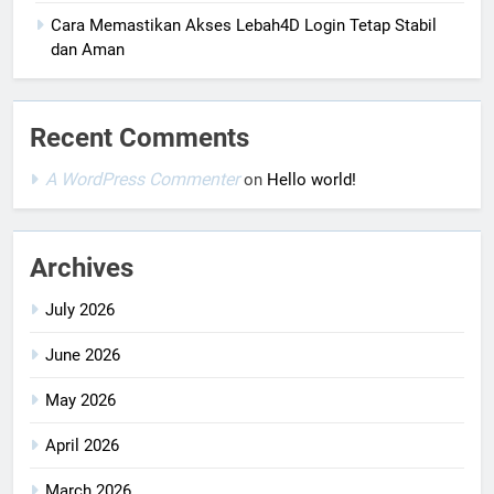
Cara Memastikan Akses Lebah4D Login Tetap Stabil
dan Aman
Recent Comments
A WordPress Commenter
on
Hello world!
Archives
July 2026
June 2026
May 2026
April 2026
March 2026