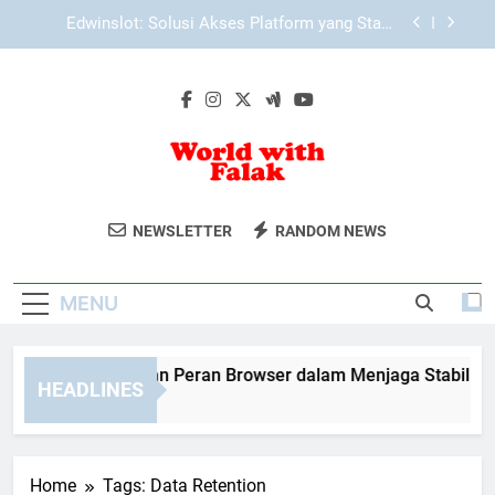
Skip
Tips Login Edwinslot Saat Koneksi Internet Tidak
to
Stabil
content
Panduan Login Lebah4D untuk Perangkat Baru
agar Akses Akun Lebih Aman dan Terkontrol
TIARA4D Login dan Peran Browser dalam
Menjaga Stabilitas Akses
Edwinslot: Solusi Akses Platform yang Stabil
untuk Pengalaman Pengguna Lebih Optimal
World With
Ikuti Perjalanan Dan Petualangan
Tips Login Edwinslot Saat Koneksi Internet Tidak
NEWSLETTER
RANDOM NEWS
Stabil
Falak
Menarik Dari World With Falak. Cerita
Panduan Login Lebah4D untuk Perangkat Baru
Seru Dan Panduan Untuk Para
agar Akses Akun Lebih Aman dan Terkontrol
MENU
Pelancong.
ARA4D Login dan Peran Browser dalam Menjaga Stabilitas Ak
HEADLINES
Month Ago
Home
Tags: Data Retention