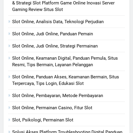
& Strategi Slot Platform Game Online Inovasi Server
Gaming Review Situs Slot
Slot Online, Analisis Data, Teknologi Perjudian
Slot Online, Judi Online, Panduan Pemain
Slot Online, Judi Online, Strategi Permainan
Slot Online, Keamanan Digital, Panduan Pemula, Situs
Resmi, Tips Bermain, Layanan Pelanggan
Slot Online, Panduan Akses, Keamanan Bermain, Situs
Terpercaya, Tips Login, Edukasi Slot
Slot Online, Pembayaran, Metode Pembayaran
Slot Online, Permainan Casino, Fitur Slot
Slot, Psikologi, Permainan Slot
Solusi Akses Platform Troubleshooting Digital Panduan