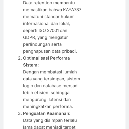
Data retention membantu
memastikan bahwa KAYA787
mematuhi standar hukum
internasional dan lokal,
seperti ISO 27001 dan
GDPR, yang mengatur
perlindungan serta
penghapusan data pribadi.
Optimalisasi Performa
Sistem:
Dengan membatasi jumlah
data yang tersimpan, sistem
login dan database menjadi
lebih efisien, sehingga
mengurangi latensi dan
meningkatkan performa.
Penguatan Keamanan:
Data yang disimpan terlalu
lama dapat menjadi target