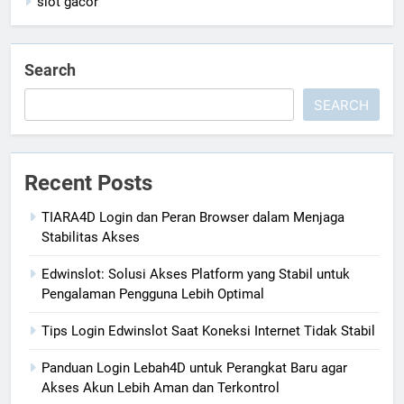
slot gacor
Search
SEARCH
Recent Posts
TIARA4D Login dan Peran Browser dalam Menjaga
Stabilitas Akses
Edwinslot: Solusi Akses Platform yang Stabil untuk
Pengalaman Pengguna Lebih Optimal
Tips Login Edwinslot Saat Koneksi Internet Tidak Stabil
Panduan Login Lebah4D untuk Perangkat Baru agar
Akses Akun Lebih Aman dan Terkontrol