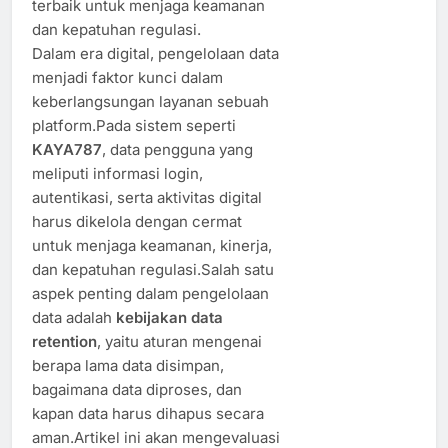
terbaik untuk menjaga keamanan
dan kepatuhan regulasi.
Dalam era digital, pengelolaan data
menjadi faktor kunci dalam
keberlangsungan layanan sebuah
platform.Pada sistem seperti
KAYA787
, data pengguna yang
meliputi informasi login,
autentikasi, serta aktivitas digital
harus dikelola dengan cermat
untuk menjaga keamanan, kinerja,
dan kepatuhan regulasi.Salah satu
aspek penting dalam pengelolaan
data adalah
kebijakan data
retention
, yaitu aturan mengenai
berapa lama data disimpan,
bagaimana data diproses, dan
kapan data harus dihapus secara
aman.Artikel ini akan mengevaluasi