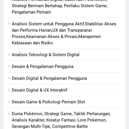
Strategi Bermain Bertahap, Perilaku Sistem Game,
Pengalaman Pemain
Analisis Sistem untuk Pengguna Aktif,Stabilitas Akses
dan Performa Harian,UX dan Transparansi
Proses,Keamanan Akses & Privasi,Manajemen
Kebiasaan dan Risiko
Analisis Teknologi & Sistem Digital
Desain & Pengalaman Pengguna
Desain Digital & Pengalaman Pengguna
Desain Digital & UX Interaktif
Desain Game & Psikologi Pemain Slot
Dunia Pokémon, Strategi Game, Taktik Pertarungan,
Analisis Karakter, Kreatur Fantasi, Lore Pokémon,
Serangan Multi-Tipe, Competitive Battle