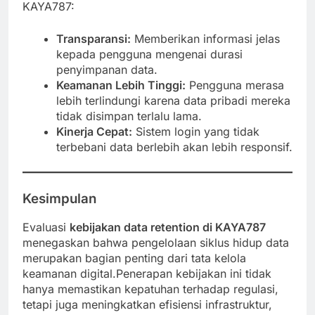
KAYA787:
Transparansi:
Memberikan informasi jelas
kepada pengguna mengenai durasi
penyimpanan data.
Keamanan Lebih Tinggi:
Pengguna merasa
lebih terlindungi karena data pribadi mereka
tidak disimpan terlalu lama.
Kinerja Cepat:
Sistem login yang tidak
terbebani data berlebih akan lebih responsif.
Kesimpulan
Evaluasi
kebijakan data retention di KAYA787
menegaskan bahwa pengelolaan siklus hidup data
merupakan bagian penting dari tata kelola
keamanan digital.Penerapan kebijakan ini tidak
hanya memastikan kepatuhan terhadap regulasi,
tetapi juga meningkatkan efisiensi infrastruktur,