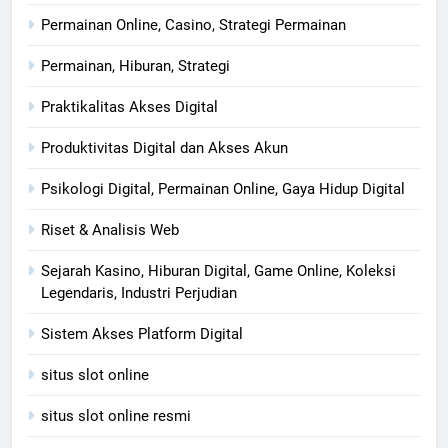
Permainan Online, Casino, Strategi Permainan
Permainan, Hiburan, Strategi
Praktikalitas Akses Digital
Produktivitas Digital dan Akses Akun
Psikologi Digital, Permainan Online, Gaya Hidup Digital
Riset & Analisis Web
Sejarah Kasino, Hiburan Digital, Game Online, Koleksi
Legendaris, Industri Perjudian
Sistem Akses Platform Digital
situs slot online
situs slot online resmi