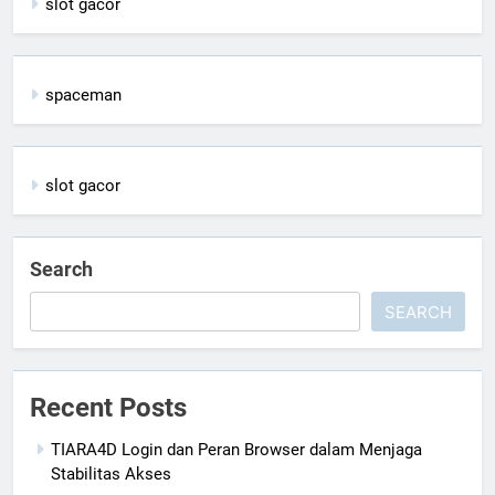
slot gacor
spaceman
slot gacor
Search
SEARCH
Recent Posts
TIARA4D Login dan Peran Browser dalam Menjaga
Stabilitas Akses