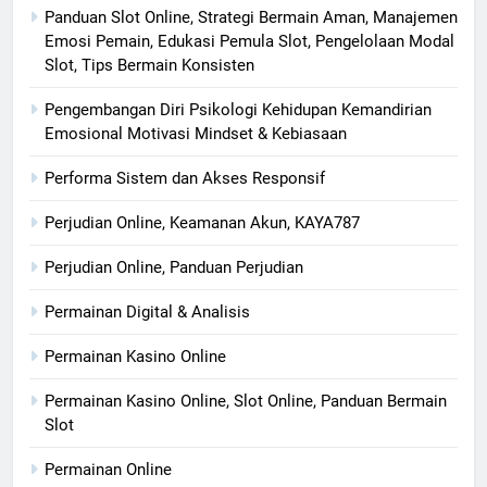
Panduan Slot Online, Strategi Bermain Aman, Manajemen
Emosi Pemain, Edukasi Pemula Slot, Pengelolaan Modal
Slot, Tips Bermain Konsisten
Pengembangan Diri Psikologi Kehidupan Kemandirian
Emosional Motivasi Mindset & Kebiasaan
Performa Sistem dan Akses Responsif
Perjudian Online, Keamanan Akun, KAYA787
Perjudian Online, Panduan Perjudian
Permainan Digital & Analisis
Permainan Kasino Online
Permainan Kasino Online, Slot Online, Panduan Bermain
Slot
Permainan Online