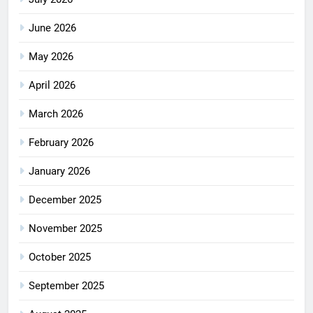
June 2026
May 2026
April 2026
March 2026
February 2026
January 2026
December 2025
November 2025
October 2025
September 2025