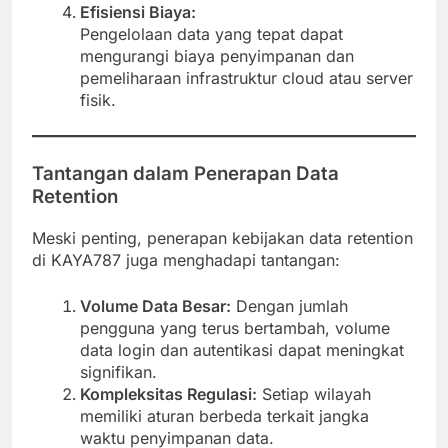
Efisiensi Biaya:
Pengelolaan data yang tepat dapat
mengurangi biaya penyimpanan dan
pemeliharaan infrastruktur cloud atau server
fisik.
Tantangan dalam Penerapan Data
Retention
Meski penting, penerapan kebijakan data retention
di KAYA787 juga menghadapi tantangan:
Volume Data Besar:
Dengan jumlah
pengguna yang terus bertambah, volume
data login dan autentikasi dapat meningkat
signifikan.
Kompleksitas Regulasi:
Setiap wilayah
memiliki aturan berbeda terkait jangka
waktu penyimpanan data.