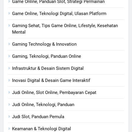
Game Online, Panduan Slot, Strategi Permainan
Game Online, Teknologi Digital, Ulasan Platform
Gaming Sehat, Tips Game Online, Lifestyle, Kesehatan
Mental
Gaming Technology & Innovation
Gaming, Teknologi, Panduan Online
Infrastruktur & Desain Sistem Digital
Inovasi Digital & Desain Game Interaktif
Judi Online, Slot Online, Pembayaran Cepat
Judi Online, Teknologi, Panduan
Judi Slot, Panduan Pemula
Keamanan & Teknologi Digital