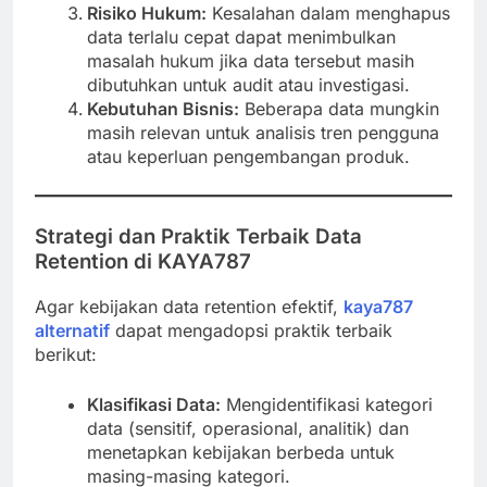
Risiko Hukum:
Kesalahan dalam menghapus
data terlalu cepat dapat menimbulkan
masalah hukum jika data tersebut masih
dibutuhkan untuk audit atau investigasi.
Kebutuhan Bisnis:
Beberapa data mungkin
masih relevan untuk analisis tren pengguna
atau keperluan pengembangan produk.
Strategi dan Praktik Terbaik Data
Retention di KAYA787
Agar kebijakan data retention efektif,
kaya787
alternatif
dapat mengadopsi praktik terbaik
berikut:
Klasifikasi Data:
Mengidentifikasi kategori
data (sensitif, operasional, analitik) dan
menetapkan kebijakan berbeda untuk
masing-masing kategori.