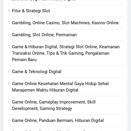
Fitur & Strategi Slot
Gambling, Online Casino, Slot Machines, Kasino Online
Gambling, Slot Online, Permainan
Game & Hiburan Digital, Strategi Slot Online, Keamanan
Transaksi Online, Tips & Trik Gaming, Pengalaman
Pemain Baru
Game & Teknologi Digital
Game Online Kesehatan Mental Gaya Hidup Sehat
Manajemen Waktu Hiburan Digital
Game Online, Gameplay Improvement, Skill
Development, Gaming Strategy
Game Online, Panduan Bermain, Hiburan Digital