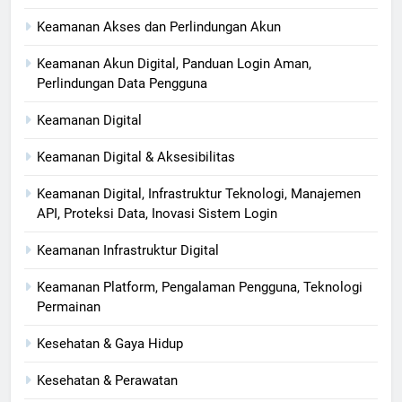
Keamanan Akses dan Perlindungan Akun
Keamanan Akun Digital, Panduan Login Aman,
Perlindungan Data Pengguna
Keamanan Digital
Keamanan Digital & Aksesibilitas
Keamanan Digital, Infrastruktur Teknologi, Manajemen
API, Proteksi Data, Inovasi Sistem Login
Keamanan Infrastruktur Digital
Keamanan Platform, Pengalaman Pengguna, Teknologi
Permainan
Kesehatan & Gaya Hidup
Kesehatan & Perawatan