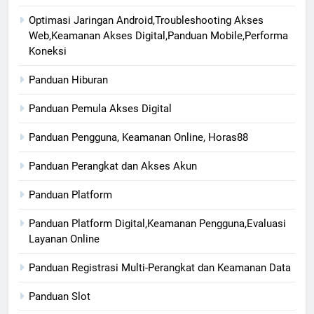
Optimasi Jaringan Android,Troubleshooting Akses
Web,Keamanan Akses Digital,Panduan Mobile,Performa
Koneksi
Panduan Hiburan
Panduan Pemula Akses Digital
Panduan Pengguna, Keamanan Online, Horas88
Panduan Perangkat dan Akses Akun
Panduan Platform
Panduan Platform Digital,Keamanan Pengguna,Evaluasi
Layanan Online
Panduan Registrasi Multi-Perangkat dan Keamanan Data
Panduan Slot