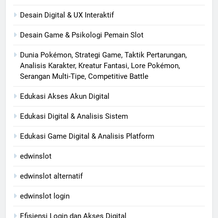
Desain Digital & UX Interaktif
Desain Game & Psikologi Pemain Slot
Dunia Pokémon, Strategi Game, Taktik Pertarungan,
Analisis Karakter, Kreatur Fantasi, Lore Pokémon,
Serangan Multi-Tipe, Competitive Battle
Edukasi Akses Akun Digital
Edukasi Digital & Analisis Sistem
Edukasi Game Digital & Analisis Platform
edwinslot
edwinslot alternatif
edwinslot login
Efisiensi Login dan Akses Digital