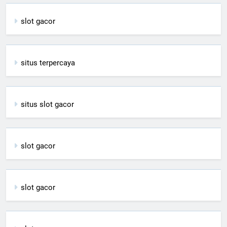
slot gacor
situs terpercaya
situs slot gacor
slot gacor
slot gacor