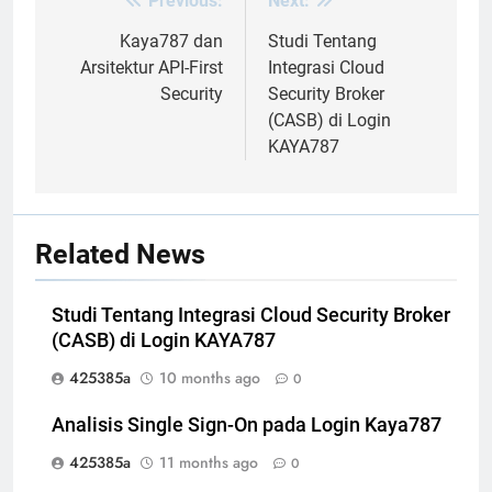
Previous:
Next:
Post
navigation
Kaya787 dan
Studi Tentang
Arsitektur API-First
Integrasi Cloud
Security
Security Broker
(CASB) di Login
KAYA787
Related News
Studi Tentang Integrasi Cloud Security Broker
(CASB) di Login KAYA787
425385a
10 months ago
0
Analisis Single Sign-On pada Login Kaya787
425385a
11 months ago
0