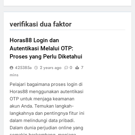
verifikasi dua faktor
Horas88 Login dan
Autentikasi Melalui OTP:
Proses yang Perlu Diketahui
425385a
2 years ago
0
7
mins
Pelajari bagaimana proses login di
Horas88 menggunakan autentikasi
OTP untuk menjaga keamanan
akun Anda. Temukan langkah-
langkahnya dan pentingnya fitur ini
dalam melindungi data pribadi.
Dalam dunia perjudian online yang
semakin berkembang, menjaga