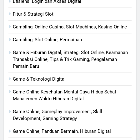
Efisiensi Login dan Akses Digital
Fitur & Strategi Slot
Gambling, Online Casino, Slot Machines, Kasino Online
Gambling, Slot Online, Permainan
Game & Hiburan Digital, Strategi Slot Online, Keamanan
Transaksi Online, Tips & Trik Gaming, Pengalaman
Pemain Baru
Game & Teknologi Digital
Game Online Kesehatan Mental Gaya Hidup Sehat
Manajemen Waktu Hiburan Digital
Game Online, Gameplay Improvement, Skill
Development, Gaming Strategy
Game Online, Panduan Bermain, Hiburan Digital