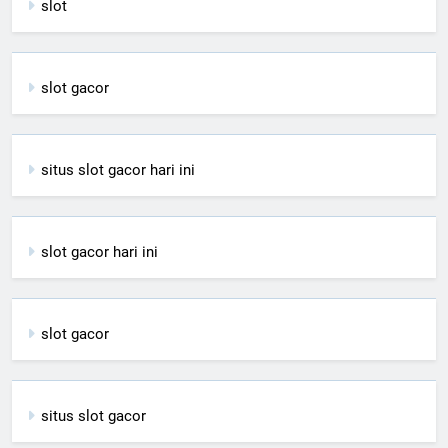
slot
slot gacor
situs slot gacor hari ini
slot gacor hari ini
slot gacor
situs slot gacor