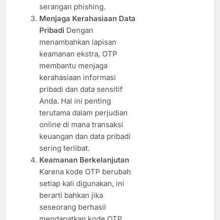
serangan phishing.
Menjaga Kerahasiaan Data
Pribadi
Dengan
menambahkan lapisan
keamanan ekstra, OTP
membantu menjaga
kerahasiaan informasi
pribadi dan data sensitif
Anda. Hal ini penting
terutama dalam perjudian
online di mana transaksi
keuangan dan data pribadi
sering terlibat.
Keamanan Berkelanjutan
Karena kode OTP berubah
setiap kali digunakan, ini
berarti bahkan jika
seseorang berhasil
mendapatkan kode OTP