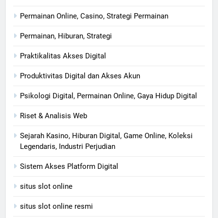
Permainan Online, Casino, Strategi Permainan
Permainan, Hiburan, Strategi
Praktikalitas Akses Digital
Produktivitas Digital dan Akses Akun
Psikologi Digital, Permainan Online, Gaya Hidup Digital
Riset & Analisis Web
Sejarah Kasino, Hiburan Digital, Game Online, Koleksi
Legendaris, Industri Perjudian
Sistem Akses Platform Digital
situs slot online
situs slot online resmi