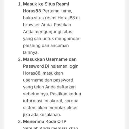
Masuk ke Situs Resmi
Horas88
Pertama-tama,
buka situs resmi Horas88 di
browser Anda. Pastikan
Anda mengunjungi situs
yang sah untuk menghindari
phishing dan ancaman
lainnya.
Masukkan Username dan
Password
Di halaman login
Horas88, masukkan
username dan password
yang telah Anda daftarkan
sebelumnya. Pastikan kedua
informasi ini akurat, karena
sistem akan menolak akses
jika ada kesalahan.
Menerima Kode OTP
Setelah Anda memasukkan