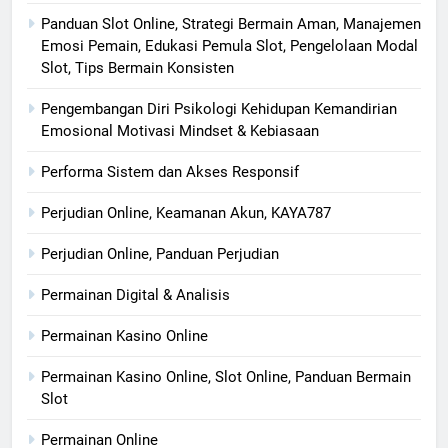
Panduan Slot Online, Strategi Bermain Aman, Manajemen
Emosi Pemain, Edukasi Pemula Slot, Pengelolaan Modal
Slot, Tips Bermain Konsisten
Pengembangan Diri Psikologi Kehidupan Kemandirian
Emosional Motivasi Mindset & Kebiasaan
Performa Sistem dan Akses Responsif
Perjudian Online, Keamanan Akun, KAYA787
Perjudian Online, Panduan Perjudian
Permainan Digital & Analisis
Permainan Kasino Online
Permainan Kasino Online, Slot Online, Panduan Bermain
Slot
Permainan Online