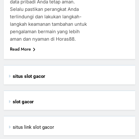
data pribadi Anda tetap aman.
Selalu pastikan perangkat Anda
terlindungi dan lakukan langkah-
langkah keamanan tambahan untuk
pengalaman bermain yang lebih
aman dan nyaman di Horas88.
Read More
situs slot gacor
slot gacor
situs link slot gacor