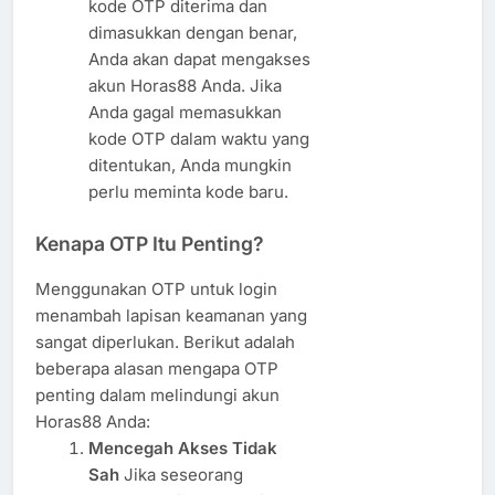
kode OTP diterima dan
dimasukkan dengan benar,
Anda akan dapat mengakses
akun Horas88 Anda. Jika
Anda gagal memasukkan
kode OTP dalam waktu yang
ditentukan, Anda mungkin
perlu meminta kode baru.
Kenapa OTP Itu Penting?
Menggunakan OTP untuk login
menambah lapisan keamanan yang
sangat diperlukan. Berikut adalah
beberapa alasan mengapa OTP
penting dalam melindungi akun
Horas88 Anda:
Mencegah Akses Tidak
Sah
Jika seseorang