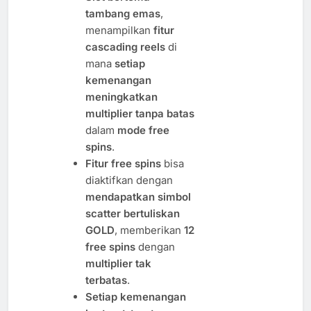
tambang emas
,
menampilkan
fitur
cascading reels
di
mana
setiap
kemenangan
meningkatkan
multiplier tanpa batas
dalam
mode free
spins
.
Fitur free spins
bisa
diaktifkan dengan
mendapatkan simbol
scatter bertuliskan
GOLD
, memberikan
12
free spins
dengan
multiplier tak
terbatas
.
Setiap kemenangan