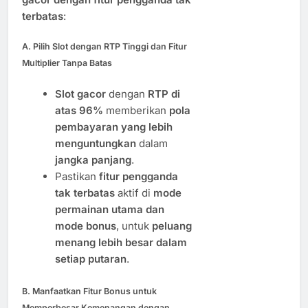
terbatas
:
A. Pilih Slot dengan RTP Tinggi dan Fitur
Multiplier Tanpa Batas
Slot gacor
dengan
RTP di
atas 96%
memberikan
pola
pembayaran yang lebih
menguntungkan
dalam
jangka panjang
.
Pastikan
fitur pengganda
tak terbatas
aktif di
mode
permainan utama dan
mode bonus
, untuk
peluang
menang lebih besar dalam
setiap putaran
.
B. Manfaatkan Fitur Bonus untuk
Memperbesar Kemenangan dengan