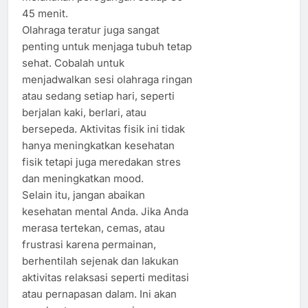
45 menit.
Olahraga teratur juga sangat
penting untuk menjaga tubuh tetap
sehat. Cobalah untuk
menjadwalkan sesi olahraga ringan
atau sedang setiap hari, seperti
berjalan kaki, berlari, atau
bersepeda. Aktivitas fisik ini tidak
hanya meningkatkan kesehatan
fisik tetapi juga meredakan stres
dan meningkatkan mood.
Selain itu, jangan abaikan
kesehatan mental Anda. Jika Anda
merasa tertekan, cemas, atau
frustrasi karena permainan,
berhentilah sejenak dan lakukan
aktivitas relaksasi seperti meditasi
atau pernapasan dalam. Ini akan