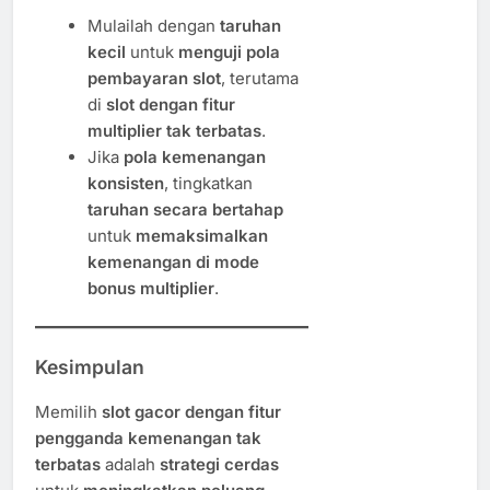
Mulailah dengan
taruhan
kecil
untuk
menguji pola
pembayaran slot
, terutama
di
slot dengan fitur
multiplier tak terbatas
.
Jika
pola kemenangan
konsisten
, tingkatkan
taruhan secara bertahap
untuk
memaksimalkan
kemenangan di mode
bonus multiplier
.
Kesimpulan
Memilih
slot gacor dengan fitur
pengganda kemenangan tak
terbatas
adalah
strategi cerdas