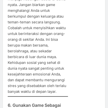
nyata. Jangan biarkan game
menghalangi Anda untuk
berkumpul dengan keluarga atau
teman-teman secara langsung.
Cobalah untuk menyisihkan waktu
untuk berinteraksi dengan orang-
orang di sekitar Anda. Ini bisa
berupa makan bersama,
berolahraga, atau sekadar
berbicara di luar dunia maya.
Kehidupan sosial yang sehat di
dunia nyata sangat penting untuk
kesejahteraan emosional Anda,
dan dapat membantu mengurangi
stres yang disebabkan oleh terlalu
banyak waktu di depan layar.
6. Gunakan Game Sebagai