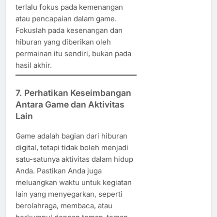
terlalu fokus pada kemenangan
atau pencapaian dalam game.
Fokuslah pada kesenangan dan
hiburan yang diberikan oleh
permainan itu sendiri, bukan pada
hasil akhir.
7. Perhatikan Keseimbangan
Antara Game dan Aktivitas
Lain
Game adalah bagian dari hiburan
digital, tetapi tidak boleh menjadi
satu-satunya aktivitas dalam hidup
Anda. Pastikan Anda juga
meluangkan waktu untuk kegiatan
lain yang menyegarkan, seperti
berolahraga, membaca, atau