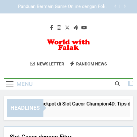
Skip
Apa Itu Volatilitas dalam Slot dan Mengapa Itu
to
Penting
content
Tips Menjaga Keamanan Akun saat Menggunakan
LAE138 Login
Panduan Praktis EDWINSLOT Daftar dari HP dan
Laptop untuk Pengguna Baru
Panduan Bermain Game Online dengan Fokus
pada Pengalaman Positif
World With
Ikuti Perjalanan Dan Petualangan
Apa Itu Volatilitas dalam Slot dan Mengapa Itu
NEWSLETTER
RANDOM NEWS
Penting
Falak
Menarik Dari World With Falak. Cerita
Tips Menjaga Keamanan Akun saat Menggunakan
Seru Dan Panduan Untuk Para
LAE138 Login
MENU
Pelancong.
emenangkan Jackpot di Slot Gacor Champion4D: Tips dan Tri
HEADLINES
 Years Ago
Slot Gacor dengan Fitur