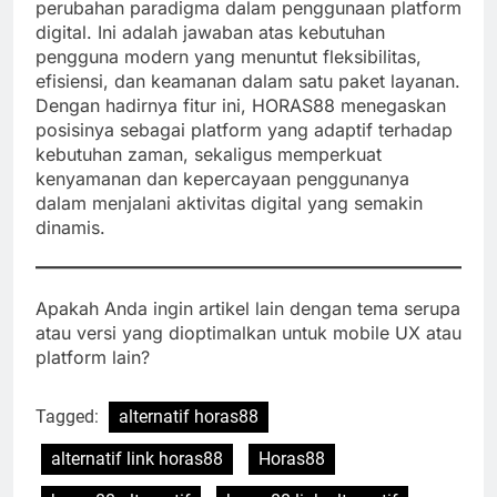
perubahan paradigma dalam penggunaan platform
digital. Ini adalah jawaban atas kebutuhan
pengguna modern yang menuntut fleksibilitas,
efisiensi, dan keamanan dalam satu paket layanan.
Dengan hadirnya fitur ini, HORAS88 menegaskan
posisinya sebagai platform yang adaptif terhadap
kebutuhan zaman, sekaligus memperkuat
kenyamanan dan kepercayaan penggunanya
dalam menjalani aktivitas digital yang semakin
dinamis.
Apakah Anda ingin artikel lain dengan tema serupa
atau versi yang dioptimalkan untuk mobile UX atau
platform lain?
Tagged:
alternatif horas88
alternatif link horas88
Horas88