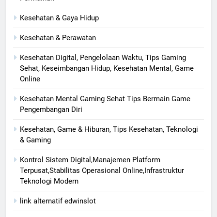
Kesehatan & Gaya Hidup
Kesehatan & Perawatan
Kesehatan Digital, Pengelolaan Waktu, Tips Gaming
Sehat, Keseimbangan Hidup, Kesehatan Mental, Game
Online
Kesehatan Mental Gaming Sehat Tips Bermain Game
Pengembangan Diri
Kesehatan, Game & Hiburan, Tips Kesehatan, Teknologi
& Gaming
Kontrol Sistem Digital,Manajemen Platform
Terpusat,Stabilitas Operasional Online,Infrastruktur
Teknologi Modern
link alternatif edwinslot