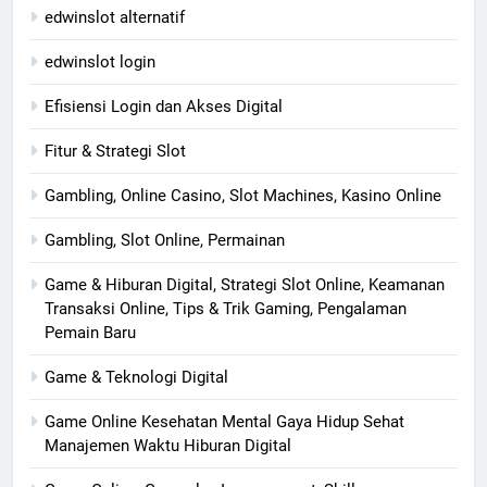
edwinslot alternatif
edwinslot login
Efisiensi Login dan Akses Digital
Fitur & Strategi Slot
Gambling, Online Casino, Slot Machines, Kasino Online
Gambling, Slot Online, Permainan
Game & Hiburan Digital, Strategi Slot Online, Keamanan
Transaksi Online, Tips & Trik Gaming, Pengalaman
Pemain Baru
Game & Teknologi Digital
Game Online Kesehatan Mental Gaya Hidup Sehat
Manajemen Waktu Hiburan Digital