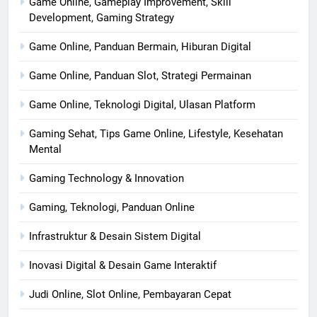
Game Online, Gameplay Improvement, Skill
Development, Gaming Strategy
Game Online, Panduan Bermain, Hiburan Digital
Game Online, Panduan Slot, Strategi Permainan
Game Online, Teknologi Digital, Ulasan Platform
Gaming Sehat, Tips Game Online, Lifestyle, Kesehatan
Mental
Gaming Technology & Innovation
Gaming, Teknologi, Panduan Online
Infrastruktur & Desain Sistem Digital
Inovasi Digital & Desain Game Interaktif
Judi Online, Slot Online, Pembayaran Cepat