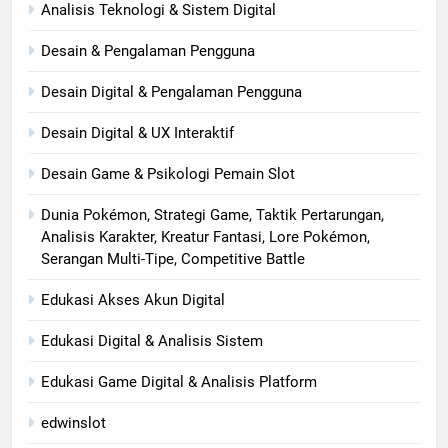
Analisis Teknologi & Sistem Digital
Desain & Pengalaman Pengguna
Desain Digital & Pengalaman Pengguna
Desain Digital & UX Interaktif
Desain Game & Psikologi Pemain Slot
Dunia Pokémon, Strategi Game, Taktik Pertarungan,
Analisis Karakter, Kreatur Fantasi, Lore Pokémon,
Serangan Multi-Tipe, Competitive Battle
Edukasi Akses Akun Digital
Edukasi Digital & Analisis Sistem
Edukasi Game Digital & Analisis Platform
edwinslot