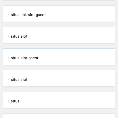
situs link slot gacor
situs slot
situs slot gacor
situs slot
situs