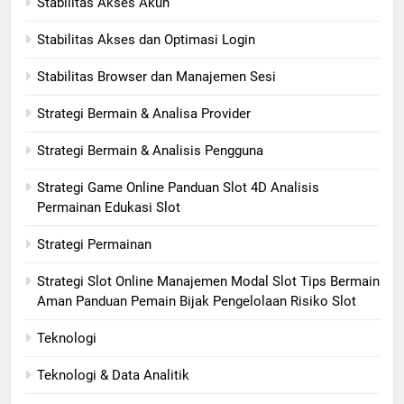
Stabilitas Akses Akun
Stabilitas Akses dan Optimasi Login
Stabilitas Browser dan Manajemen Sesi
Strategi Bermain & Analisa Provider
Strategi Bermain & Analisis Pengguna
Strategi Game Online Panduan Slot 4D Analisis
Permainan Edukasi Slot
Strategi Permainan
Strategi Slot Online Manajemen Modal Slot Tips Bermain
Aman Panduan Pemain Bijak Pengelolaan Risiko Slot
Teknologi
Teknologi & Data Analitik