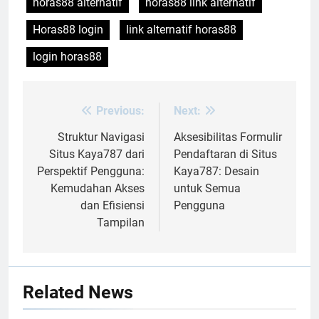
horas88 alternatif
horas88 link alternatif
Horas88 login
link alternatif horas88
login horas88
Previous:
Next:
Post
navigation
Struktur Navigasi
Aksesibilitas Formulir
Situs Kaya787 dari
Pendaftaran di Situs
Perspektif Pengguna:
Kaya787: Desain
Kemudahan Akses
untuk Semua
dan Efisiensi
Pengguna
Tampilan
Related News