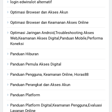
login edwinslot alternatif
Optimasi Browser dan Akses Akun
Optimasi Browser dan Keamanan Akses Online
Optimasi Jaringan Android,Troubleshooting Akses
Web,Keamanan Akses Digital,Panduan Mobile,Performa
Koneksi
Panduan Hiburan
Panduan Pemula Akses Digital
Panduan Pengguna, Keamanan Online, Horas88
Panduan Perangkat dan Akses Akun
Panduan Platform
Panduan Platform Digital,Keamanan Pengguna,Evaluasi
Layanan Online