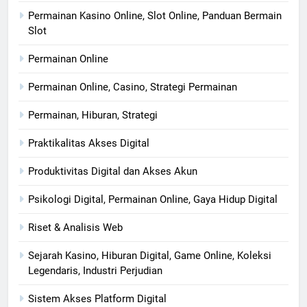
Permainan Kasino Online, Slot Online, Panduan Bermain
Slot
Permainan Online
Permainan Online, Casino, Strategi Permainan
Permainan, Hiburan, Strategi
Praktikalitas Akses Digital
Produktivitas Digital dan Akses Akun
Psikologi Digital, Permainan Online, Gaya Hidup Digital
Riset & Analisis Web
Sejarah Kasino, Hiburan Digital, Game Online, Koleksi
Legendaris, Industri Perjudian
Sistem Akses Platform Digital