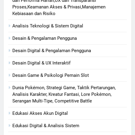
dan Performa Harian,UX dan Transparansi
Proses,Keamanan Akses & Privasi,Manajemen
Kebiasaan dan Risiko
Analisis Teknologi & Sistem Digital
Desain & Pengalaman Pengguna
Desain Digital & Pengalaman Pengguna
Desain Digital & UX Interaktif
Desain Game & Psikologi Pemain Slot
Dunia Pokémon, Strategi Game, Taktik Pertarungan,
Analisis Karakter, Kreatur Fantasi, Lore Pokémon,
Serangan Multi-Tipe, Competitive Battle
Edukasi Akses Akun Digital
Edukasi Digital & Analisis Sistem