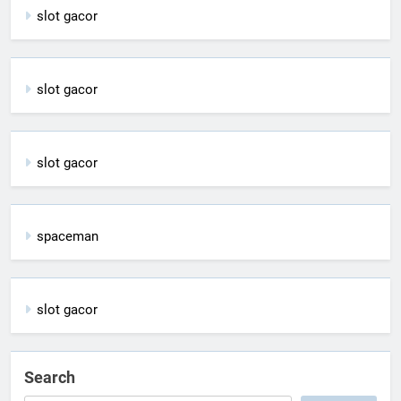
slot gacor
slot gacor
slot gacor
spaceman
slot gacor
Search