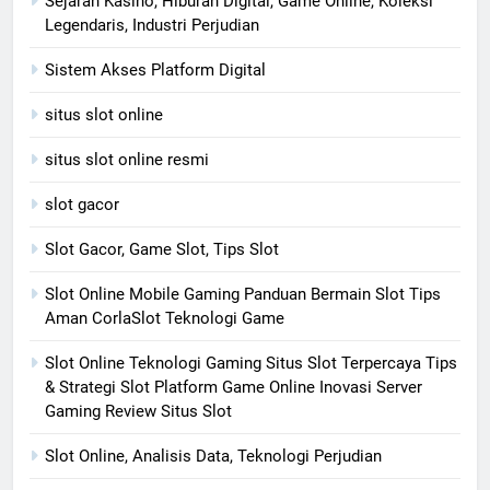
Sejarah Kasino, Hiburan Digital, Game Online, Koleksi
Legendaris, Industri Perjudian
Sistem Akses Platform Digital
situs slot online
situs slot online resmi
slot gacor
Slot Gacor, Game Slot, Tips Slot
Slot Online Mobile Gaming Panduan Bermain Slot Tips
Aman CorlaSlot Teknologi Game
Slot Online Teknologi Gaming Situs Slot Terpercaya Tips
& Strategi Slot Platform Game Online Inovasi Server
Gaming Review Situs Slot
Slot Online, Analisis Data, Teknologi Perjudian