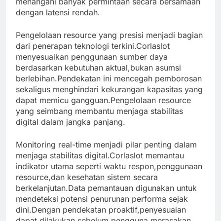
menangani banyak permintaan secara bersamaan
dengan latensi rendah.
Pengelolaan resource yang presisi menjadi bagian
dari penerapan teknologi terkini.Corlaslot
menyesuaikan penggunaan sumber daya
berdasarkan kebutuhan aktual,bukan asumsi
berlebihan.Pendekatan ini mencegah pemborosan
sekaligus menghindari kekurangan kapasitas yang
dapat memicu gangguan.Pengelolaan resource
yang seimbang membantu menjaga stabilitas
digital dalam jangka panjang.
Monitoring real-time menjadi pilar penting dalam
menjaga stabilitas digital.Corlaslot memantau
indikator utama seperti waktu respon,penggunaan
resource,dan kesehatan sistem secara
berkelanjutan.Data pemantauan digunakan untuk
mendeteksi potensi penurunan performa sejak
dini.Dengan pendekatan proaktif,penyesuaian
dapat dilakukan sebelum pengguna merasakan