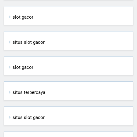
slot gacor
situs slot gacor
slot gacor
situs terpercaya
situs slot gacor