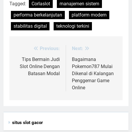
Tagged:
Corlaslot
manajemen sistem
performa berkelanjutan
platform modern
stabilitas digital
teknologi terkini
Previous:
Next:
Post
navigation
Tips Bermain Judi
Bagaimana
Slot Online Dengan
Pokemon787 Mulai
Batasan Modal
Dikenal di Kalangan
Penggemar Game
Online
situs slot gacor