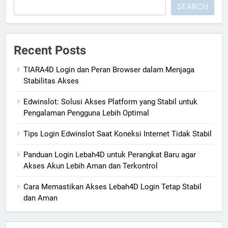
SEARCH
Recent Posts
TIARA4D Login dan Peran Browser dalam Menjaga
Stabilitas Akses
Edwinslot: Solusi Akses Platform yang Stabil untuk
Pengalaman Pengguna Lebih Optimal
Tips Login Edwinslot Saat Koneksi Internet Tidak Stabil
Panduan Login Lebah4D untuk Perangkat Baru agar
Akses Akun Lebih Aman dan Terkontrol
Cara Memastikan Akses Lebah4D Login Tetap Stabil
dan Aman