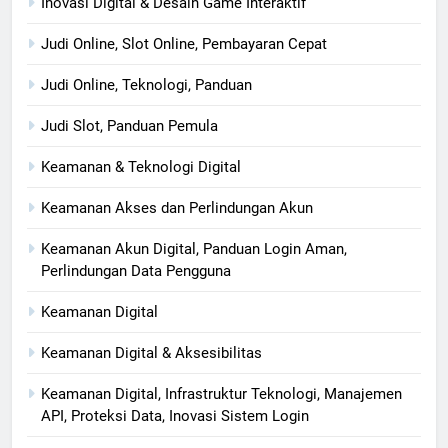
Inovasi Digital & Desain Game Interaktif
Judi Online, Slot Online, Pembayaran Cepat
Judi Online, Teknologi, Panduan
Judi Slot, Panduan Pemula
Keamanan & Teknologi Digital
Keamanan Akses dan Perlindungan Akun
Keamanan Akun Digital, Panduan Login Aman,
Perlindungan Data Pengguna
Keamanan Digital
Keamanan Digital & Aksesibilitas
Keamanan Digital, Infrastruktur Teknologi, Manajemen
API, Proteksi Data, Inovasi Sistem Login