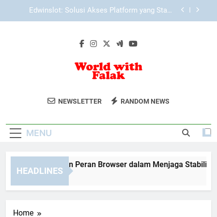
Skip
Tips Login Edwinslot Saat Koneksi Internet Tidak
to
Stabil
content
Panduan Login Lebah4D untuk Perangkat Baru
agar Akses Akun Lebih Aman dan Terkontrol
TIARA4D Login dan Peran Browser dalam
Menjaga Stabilitas Akses
Edwinslot: Solusi Akses Platform yang Stabil
untuk Pengalaman Pengguna Lebih Optimal
World With
Ikuti Perjalanan Dan Petualangan
Tips Login Edwinslot Saat Koneksi Internet Tidak
NEWSLETTER
RANDOM NEWS
Stabil
Falak
Menarik Dari World With Falak. Cerita
Panduan Login Lebah4D untuk Perangkat Baru
Seru Dan Panduan Untuk Para
agar Akses Akun Lebih Aman dan Terkontrol
MENU
Pelancong.
ARA4D Login dan Peran Browser dalam Menjaga Stabilitas Ak
HEADLINES
eeks Ago
Home