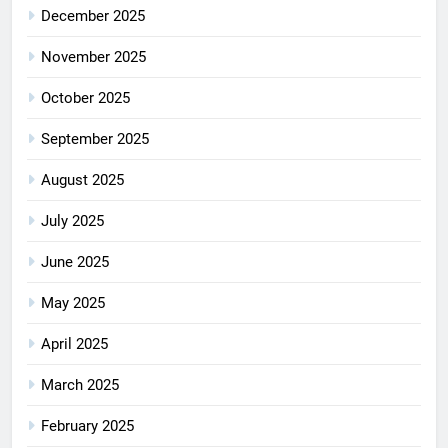
December 2025
November 2025
October 2025
September 2025
August 2025
July 2025
June 2025
May 2025
April 2025
March 2025
February 2025