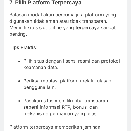
7. Pilih Platform Terpercaya
Batasan modal akan percuma jika platform yang
digunakan tidak aman atau tidak transparan.
Memilih situs slot online yang
terpercaya
sangat
penting.
Tips Praktis:
Pilih situs dengan lisensi resmi dan protokol
keamanan data.
Periksa reputasi platform melalui ulasan
pengguna lain.
Pastikan situs memiliki fitur transparan
seperti informasi RTP, bonus, dan
mekanisme permainan yang jelas.
Platform terpercaya memberikan jaminan