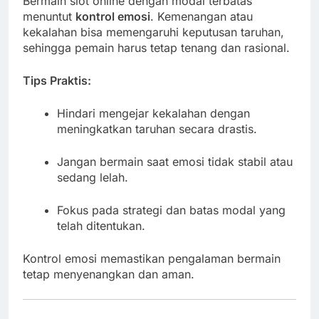
Bermain slot online dengan modal terbatas
menuntut
kontrol emosi
. Kemenangan atau
kekalahan bisa memengaruhi keputusan taruhan,
sehingga pemain harus tetap tenang dan rasional.
Tips Praktis:
Hindari mengejar kekalahan dengan
meningkatkan taruhan secara drastis.
Jangan bermain saat emosi tidak stabil atau
sedang lelah.
Fokus pada strategi dan batas modal yang
telah ditentukan.
Kontrol emosi memastikan pengalaman bermain
tetap menyenangkan dan aman.