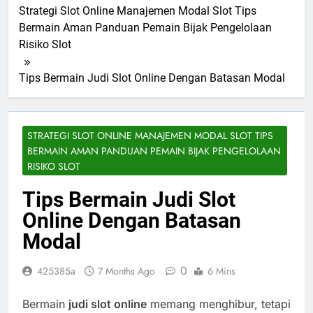
Strategi Slot Online Manajemen Modal Slot Tips
Bermain Aman Panduan Pemain Bijak Pengelolaan
Risiko Slot
Tips Bermain Judi Slot Online Dengan Batasan Modal
STRATEGI SLOT ONLINE MANAJEMEN MODAL SLOT TIPS
BERMAIN AMAN PANDUAN PEMAIN BIJAK PENGELOLAAN
RISIKO SLOT
Tips Bermain Judi Slot
Online Dengan Batasan
Modal
0
425385a
7 Months Ago
6 Mins
Bermain
judi slot online
memang menghibur, tetapi