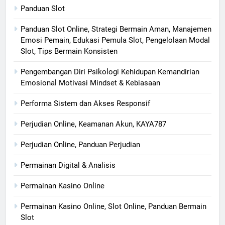
Panduan Slot
Panduan Slot Online, Strategi Bermain Aman, Manajemen
Emosi Pemain, Edukasi Pemula Slot, Pengelolaan Modal
Slot, Tips Bermain Konsisten
Pengembangan Diri Psikologi Kehidupan Kemandirian
Emosional Motivasi Mindset & Kebiasaan
Performa Sistem dan Akses Responsif
Perjudian Online, Keamanan Akun, KAYA787
Perjudian Online, Panduan Perjudian
Permainan Digital & Analisis
Permainan Kasino Online
Permainan Kasino Online, Slot Online, Panduan Bermain
Slot