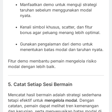
Manfaatkan demo untuk menguji strategi
taruhan sebelum menggunakan modal
nyata.
Kenali simbol khusus, scatter, dan fitur
bonus agar peluang menang lebih optimal.
Gunakan pengalaman dari demo untuk
menentukan batas modal dan taruhan nyata.
Fitur demo membantu pemain mengelola risiko
modal dengan lebih baik.
5. Catat Setiap Sesi Bermain
Mencatat hasil bermain adalah strategi sederhana
tetapi efektif untuk
mengelola modal
. Dengan
catatan, pemain dapat melihat tren kemenangan
dan kerugian, serta menyesuaikan batas modal di