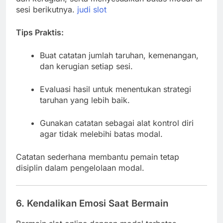
sesi berikutnya.
judi slot
Tips Praktis:
Buat catatan jumlah taruhan, kemenangan,
dan kerugian setiap sesi.
Evaluasi hasil untuk menentukan strategi
taruhan yang lebih baik.
Gunakan catatan sebagai alat kontrol diri
agar tidak melebihi batas modal.
Catatan sederhana membantu pemain tetap
disiplin dalam pengelolaan modal.
6. Kendalikan Emosi Saat Bermain