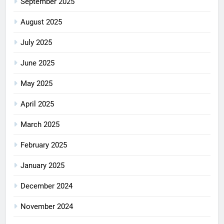
September 2025
August 2025
July 2025
June 2025
May 2025
April 2025
March 2025
February 2025
January 2025
December 2024
November 2024