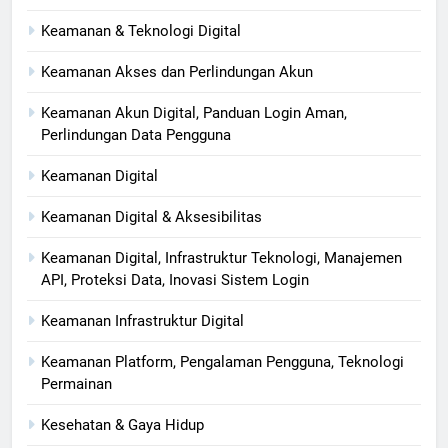
Keamanan & Teknologi Digital
Keamanan Akses dan Perlindungan Akun
Keamanan Akun Digital, Panduan Login Aman,
Perlindungan Data Pengguna
Keamanan Digital
Keamanan Digital & Aksesibilitas
Keamanan Digital, Infrastruktur Teknologi, Manajemen
API, Proteksi Data, Inovasi Sistem Login
Keamanan Infrastruktur Digital
Keamanan Platform, Pengalaman Pengguna, Teknologi
Permainan
Kesehatan & Gaya Hidup