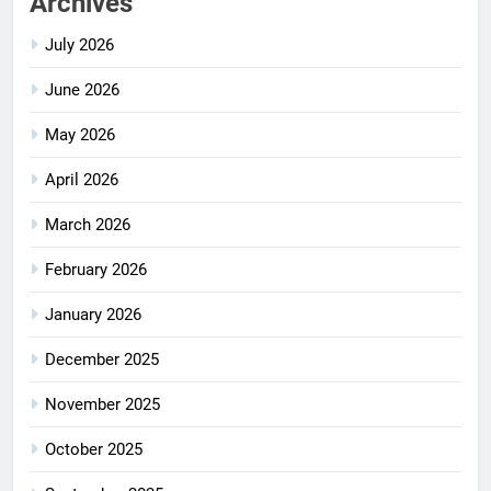
Archives
July 2026
June 2026
May 2026
April 2026
March 2026
February 2026
January 2026
December 2025
November 2025
October 2025