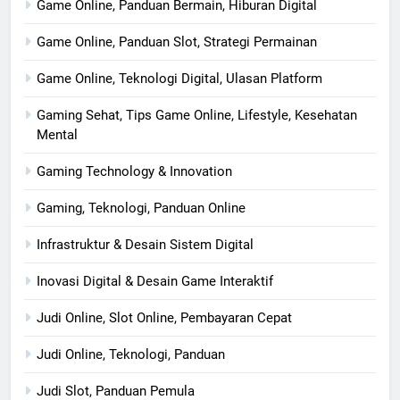
Game Online, Panduan Bermain, Hiburan Digital
Game Online, Panduan Slot, Strategi Permainan
Game Online, Teknologi Digital, Ulasan Platform
Gaming Sehat, Tips Game Online, Lifestyle, Kesehatan
Mental
Gaming Technology & Innovation
Gaming, Teknologi, Panduan Online
Infrastruktur & Desain Sistem Digital
Inovasi Digital & Desain Game Interaktif
Judi Online, Slot Online, Pembayaran Cepat
Judi Online, Teknologi, Panduan
Judi Slot, Panduan Pemula