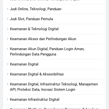
Judi Online, Teknologi, Panduan
Judi Slot, Panduan Pemula
Keamanan & Teknologi Digital
Keamanan Akses dan Perlindungan Akun
Keamanan Akun Digital, Panduan Login Aman,
Perlindungan Data Pengguna
Keamanan Digital
Keamanan Digital & Aksesibilitas
Keamanan Digital, Infrastruktur Teknologi, Manajemen
API, Proteksi Data, Inovasi Sistem Login
Keamanan Infrastruktur Digital