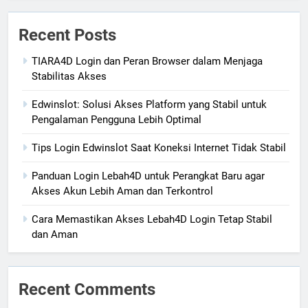
Recent Posts
TIARA4D Login dan Peran Browser dalam Menjaga
Stabilitas Akses
Edwinslot: Solusi Akses Platform yang Stabil untuk
Pengalaman Pengguna Lebih Optimal
Tips Login Edwinslot Saat Koneksi Internet Tidak Stabil
Panduan Login Lebah4D untuk Perangkat Baru agar
Akses Akun Lebih Aman dan Terkontrol
Cara Memastikan Akses Lebah4D Login Tetap Stabil
dan Aman
Recent Comments