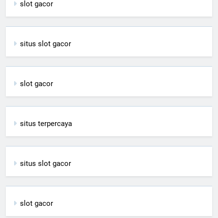
slot gacor
situs slot gacor
slot gacor
situs terpercaya
situs slot gacor
slot gacor