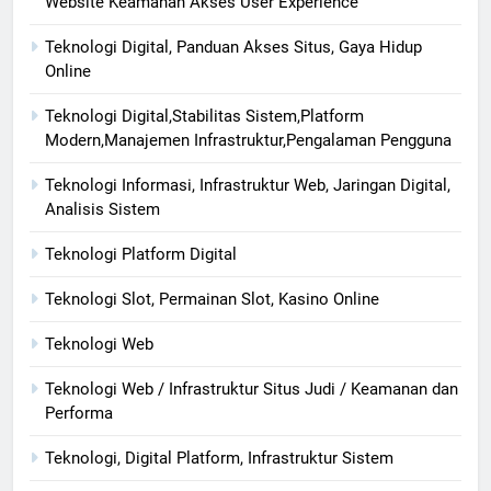
Website Keamanan Akses User Experience
Teknologi Digital, Panduan Akses Situs, Gaya Hidup
Online
Teknologi Digital,Stabilitas Sistem,Platform
Modern,Manajemen Infrastruktur,Pengalaman Pengguna
Teknologi Informasi, Infrastruktur Web, Jaringan Digital,
Analisis Sistem
Teknologi Platform Digital
Teknologi Slot, Permainan Slot, Kasino Online
Teknologi Web
Teknologi Web / Infrastruktur Situs Judi / Keamanan dan
Performa
Teknologi, Digital Platform, Infrastruktur Sistem