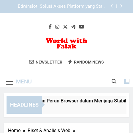
Skip
Tips Login Edwinslot Saat Koneksi Internet Tidak
to
Stabil
content
Panduan Login Lebah4D untuk Perangkat Baru
agar Akses Akun Lebih Aman dan Terkontrol
TIARA4D Login dan Peran Browser dalam
Menjaga Stabilitas Akses
Edwinslot: Solusi Akses Platform yang Stabil
untuk Pengalaman Pengguna Lebih Optimal
World With
Ikuti Perjalanan Dan Petualangan
Tips Login Edwinslot Saat Koneksi Internet Tidak
NEWSLETTER
RANDOM NEWS
Stabil
Falak
Menarik Dari World With Falak. Cerita
Panduan Login Lebah4D untuk Perangkat Baru
Seru Dan Panduan Untuk Para
agar Akses Akun Lebih Aman dan Terkontrol
MENU
Pelancong.
ARA4D Login dan Peran Browser dalam Menjaga Stabilitas Ak
HEADLINES
Month Ago
Home
Riset & Analisis Web