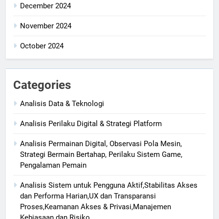
December 2024
November 2024
October 2024
Categories
Analisis Data & Teknologi
Analisis Perilaku Digital & Strategi Platform
Analisis Permainan Digital, Observasi Pola Mesin,
Strategi Bermain Bertahap, Perilaku Sistem Game,
Pengalaman Pemain
Analisis Sistem untuk Pengguna Aktif,Stabilitas Akses
dan Performa Harian,UX dan Transparansi
Proses,Keamanan Akses & Privasi,Manajemen
Kebiasaan dan Risiko