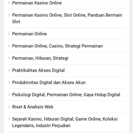
Permainan Kasino Online
Permainan Kasino Online, Slot Online, Panduan Bermain
Slot
Permainan Online
Permainan Online, Casino, Strategi Permainan
Permainan, Hiburan, Strategi
Praktikalitas Akses Digital
Produktivitas Digital dan Akses Akun
Psikologi Digital, Permainan Online, Gaya Hidup Digital
Riset & Analisis Web
Sejarah Kasino, Hiburan Digital, Game Online, Koleksi
Legendaris, Industri Perjudian