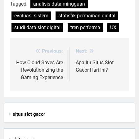
Tagged:
analisis data mingguan
evaluasi sistem
statistik permainan digital
studi data slot digital
tren performa
UX
Previous:
Next:
Post
navigation
How Cloud Saves Are
Apa Itu Situs Slot
Revolutionizing the
Gacor Hari Ini?
Gaming Experience
situs slot gacor