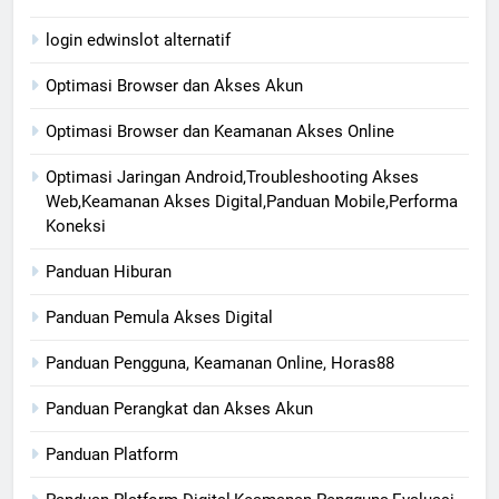
login edwinslot alternatif
Optimasi Browser dan Akses Akun
Optimasi Browser dan Keamanan Akses Online
Optimasi Jaringan Android,Troubleshooting Akses
Web,Keamanan Akses Digital,Panduan Mobile,Performa
Koneksi
Panduan Hiburan
Panduan Pemula Akses Digital
Panduan Pengguna, Keamanan Online, Horas88
Panduan Perangkat dan Akses Akun
Panduan Platform