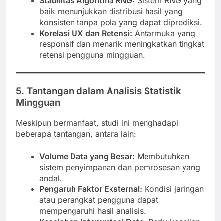
Stabilitas Algoritma RNG:
Sistem RNG yang
baik menunjukkan distribusi hasil yang
konsisten tanpa pola yang dapat diprediksi.
Korelasi UX dan Retensi:
Antarmuka yang
responsif dan menarik meningkatkan tingkat
retensi pengguna mingguan.
5. Tantangan dalam Analisis Statistik
Mingguan
Meskipun bermanfaat, studi ini menghadapi
beberapa tantangan, antara lain:
Volume Data yang Besar:
Membutuhkan
sistem penyimpanan dan pemrosesan yang
andal.
Pengaruh Faktor Eksternal:
Kondisi jaringan
atau perangkat pengguna dapat
mempengaruhi hasil analisis.