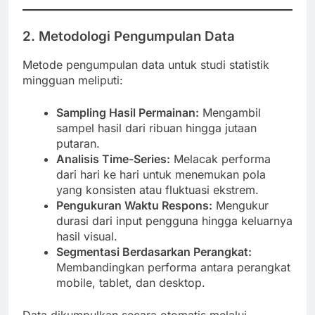
2. Metodologi Pengumpulan Data
Metode pengumpulan data untuk studi statistik
mingguan meliputi:
Sampling Hasil Permainan:
Mengambil
sampel hasil dari ribuan hingga jutaan
putaran.
Analisis Time-Series:
Melacak performa
dari hari ke hari untuk menemukan pola
yang konsisten atau fluktuasi ekstrem.
Pengukuran Waktu Respons:
Mengukur
durasi dari input pengguna hingga keluarnya
hasil visual.
Segmentasi Berdasarkan Perangkat:
Membandingkan performa antara perangkat
mobile, tablet, dan desktop.