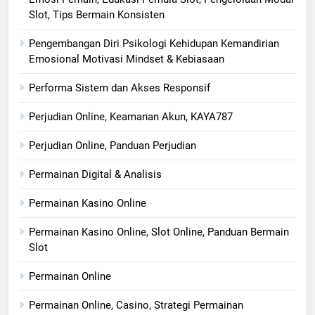
Slot, Tips Bermain Konsisten
Pengembangan Diri Psikologi Kehidupan Kemandirian
Emosional Motivasi Mindset & Kebiasaan
Performa Sistem dan Akses Responsif
Perjudian Online, Keamanan Akun, KAYA787
Perjudian Online, Panduan Perjudian
Permainan Digital & Analisis
Permainan Kasino Online
Permainan Kasino Online, Slot Online, Panduan Bermain
Slot
Permainan Online
Permainan Online, Casino, Strategi Permainan