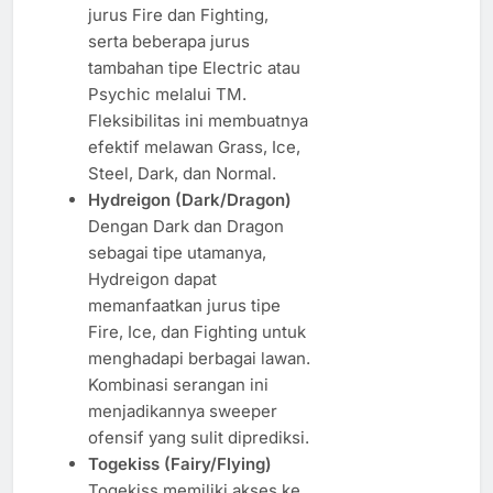
jurus Fire dan Fighting,
serta beberapa jurus
tambahan tipe Electric atau
Psychic melalui TM.
Fleksibilitas ini membuatnya
efektif melawan Grass, Ice,
Steel, Dark, dan Normal.
Hydreigon (Dark/Dragon)
Dengan Dark dan Dragon
sebagai tipe utamanya,
Hydreigon dapat
memanfaatkan jurus tipe
Fire, Ice, dan Fighting untuk
menghadapi berbagai lawan.
Kombinasi serangan ini
menjadikannya sweeper
ofensif yang sulit diprediksi.
Togekiss (Fairy/Flying)
Togekiss memiliki akses ke