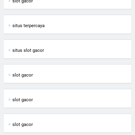
slot gacor
situs terpercaya
situs slot gacor
slot gacor
slot gacor
slot gacor