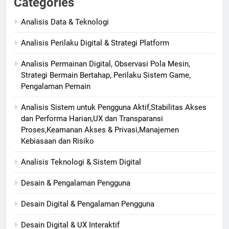
Categories
Analisis Data & Teknologi
Analisis Perilaku Digital & Strategi Platform
Analisis Permainan Digital, Observasi Pola Mesin,
Strategi Bermain Bertahap, Perilaku Sistem Game,
Pengalaman Pemain
Analisis Sistem untuk Pengguna Aktif,Stabilitas Akses
dan Performa Harian,UX dan Transparansi
Proses,Keamanan Akses & Privasi,Manajemen
Kebiasaan dan Risiko
Analisis Teknologi & Sistem Digital
Desain & Pengalaman Pengguna
Desain Digital & Pengalaman Pengguna
Desain Digital & UX Interaktif