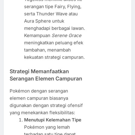
serangan tipe Fairy, Flying,
serta Thunder Wave atau
Aura Sphere untuk
menghadapi berbagai lawan.
Kemampuan
Serene Grace
meningkatkan peluang efek
tambahan, menambah
kekuatan strategi campuran.
Strategi Memanfaatkan
Serangan Elemen Campuran
Pokémon dengan serangan
elemen campuran biasanya
digunakan dengan strategi ofensif
yang menekankan fleksibilitas:
Menutupi Kelemahan Tipe
Pokémon yang lemah
terhadap satu tipe dapat