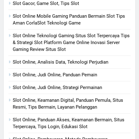
Slot Gacor, Game Slot, Tips Slot
Slot Online Mobile Gaming Panduan Bermain Slot Tips
Aman CorlaSlot Teknologi Game
Slot Online Teknologi Gaming Situs Slot Terpercaya Tips
& Strategi Slot Platform Game Online Inovasi Server
Gaming Review Situs Slot
Slot Online, Analisis Data, Teknologi Perjudian
Slot Online, Judi Online, Panduan Pemain
Slot Online, Judi Online, Strategi Permainan
Slot Online, Keamanan Digital, Panduan Pemula, Situs
Resmi, Tips Bermain, Layanan Pelanggan
Slot Online, Panduan Akses, Keamanan Bermain, Situs
Terpercaya, Tips Login, Edukasi Slot