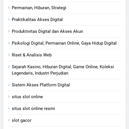
Permainan, Hiburan, Strategi
Praktikalitas Akses Digital
Produktivitas Digital dan Akses Akun
Psikologi Digital, Permainan Online, Gaya Hidup Digital
Riset & Analisis Web
Sejarah Kasino, Hiburan Digital, Game Online, Koleksi
Legendaris, Industri Perjudian
Sistem Akses Platform Digital
situs slot online
situs slot online resmi
slot gacor