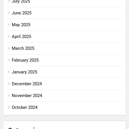
July 2025
June 2025
May 2025
April 2025
March 2025
February 2025
January 2025
December 2024
November 2024
October 2024