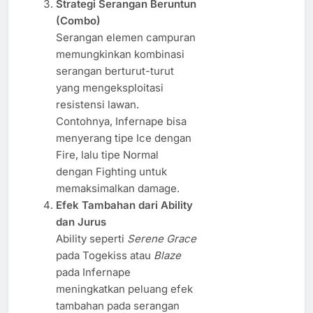
Strategi Serangan Beruntun
(Combo)
Serangan elemen campuran
memungkinkan kombinasi
serangan berturut-turut
yang mengeksploitasi
resistensi lawan.
Contohnya, Infernape bisa
menyerang tipe Ice dengan
Fire, lalu tipe Normal
dengan Fighting untuk
memaksimalkan damage.
Efek Tambahan dari Ability
dan Jurus
Ability seperti
Serene Grace
pada Togekiss atau
Blaze
pada Infernape
meningkatkan peluang efek
tambahan pada serangan