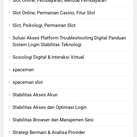
Slot Online, Pembayaran, Metode Pembayaran
Slot Online, Permainan Casino, Fitur Slot
Slot, Psikologi, Permainan Slot
Solusi Akses Platform Troubleshooting Digital Panduan
Sistem Login Stabilitas Teknologi
Sosiologi Digital & Interaksi Virtual
spaceman
spaceman slot
Stabilitas Akses Akun
Stabilitas Akses dan Optimasi Login
Stabilitas Browser dan Manajemen Sesi
Strategi Bermain & Analisa Provider