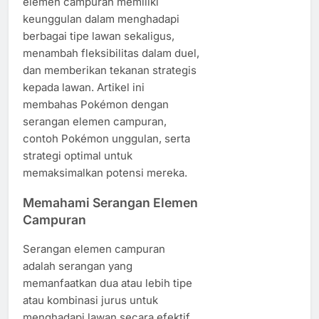
elemen campuran memiliki
keunggulan dalam menghadapi
berbagai tipe lawan sekaligus,
menambah fleksibilitas dalam duel,
dan memberikan tekanan strategis
kepada lawan. Artikel ini
membahas Pokémon dengan
serangan elemen campuran,
contoh Pokémon unggulan, serta
strategi optimal untuk
memaksimalkan potensi mereka.
Memahami Serangan Elemen
Campuran
Serangan elemen campuran
adalah serangan yang
memanfaatkan dua atau lebih tipe
atau kombinasi jurus untuk
menghadapi lawan secara efektif.