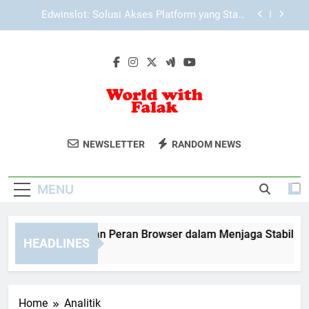
Skip
Tips Login Edwinslot Saat Koneksi Internet Tidak
to
Stabil
content
Panduan Login Lebah4D untuk Perangkat Baru
agar Akses Akun Lebih Aman dan Terkontrol
TIARA4D Login dan Peran Browser dalam
Menjaga Stabilitas Akses
Edwinslot: Solusi Akses Platform yang Stabil
untuk Pengalaman Pengguna Lebih Optimal
World With
Ikuti Perjalanan Dan Petualangan
Tips Login Edwinslot Saat Koneksi Internet Tidak
NEWSLETTER
RANDOM NEWS
Stabil
Falak
Menarik Dari World With Falak. Cerita
Panduan Login Lebah4D untuk Perangkat Baru
Seru Dan Panduan Untuk Para
agar Akses Akun Lebih Aman dan Terkontrol
MENU
Pelancong.
ARA4D Login dan Peran Browser dalam Menjaga Stabilitas Ak
HEADLINES
Weeks Ago
Home
Analitik