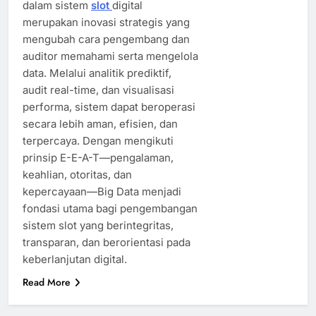
dalam sistem
slot
digital
merupakan inovasi strategis yang
mengubah cara pengembang dan
auditor memahami serta mengelola
data. Melalui analitik prediktif,
audit real-time, dan visualisasi
performa, sistem dapat beroperasi
secara lebih aman, efisien, dan
terpercaya. Dengan mengikuti
prinsip E-E-A-T—pengalaman,
keahlian, otoritas, dan
kepercayaan—Big Data menjadi
fondasi utama bagi pengembangan
sistem slot yang berintegritas,
transparan, dan berorientasi pada
keberlanjutan digital.
Read More