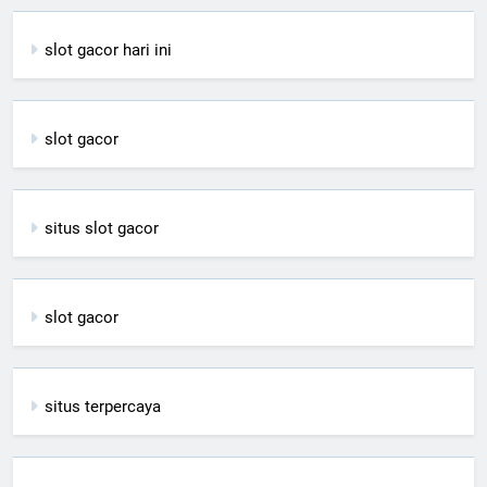
slot gacor hari ini
slot gacor
situs slot gacor
slot gacor
situs terpercaya