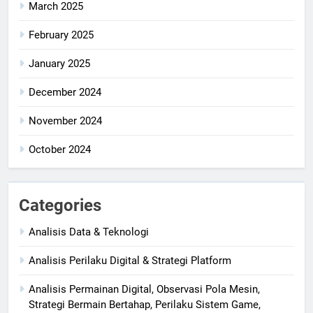
March 2025
February 2025
January 2025
December 2024
November 2024
October 2024
Categories
Analisis Data & Teknologi
Analisis Perilaku Digital & Strategi Platform
Analisis Permainan Digital, Observasi Pola Mesin,
Strategi Bermain Bertahap, Perilaku Sistem Game,