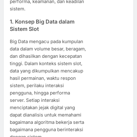
performa, keamanan, dan keadilan
sistem.
1. Konsep Big Data dalam
Sistem Slot
Big Data mengacu pada kumpulan
data dalam volume besar, beragam,
dan dihasilkan dengan kecepatan
tinggi. Dalam konteks sistem slot,
data yang dikumpulkan mencakup
hasil permainan, waktu respon
sistem, perilaku interaksi
pengguna, hingga performa
server. Setiap interaksi
menciptakan jejak digital yang
dapat dianalisis untuk memahami
bagaimana algoritma bekerja serta
bagaimana pengguna berinteraksi
dengan sistem.