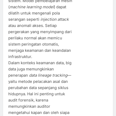
sistem. Model pembelajaran mesin
(
machine learning model
) dapat
dilatih untuk mengenali pola
serangan seperti
injection attack
atau anomali akses. Setiap
pergerakan yang menyimpang dari
perilaku normal akan memicu
sistem peringatan otomatis,
menjaga keamanan dan keandalan
infrastruktur.
Dalam konteks keamanan data, big
data juga memungkinkan
penerapan
data lineage tracking
—
yaitu metode pelacakan asal dan
perubahan data sepanjang siklus
hidupnya. Hal ini penting untuk
audit forensik, karena
memungkinkan auditor
mengetahui kapan dan oleh siapa