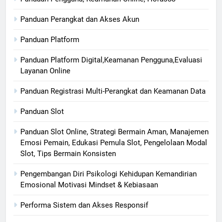
Panduan Perangkat dan Akses Akun
Panduan Platform
Panduan Platform Digital,Keamanan Pengguna,Evaluasi
Layanan Online
Panduan Registrasi Multi-Perangkat dan Keamanan Data
Panduan Slot
Panduan Slot Online, Strategi Bermain Aman, Manajemen
Emosi Pemain, Edukasi Pemula Slot, Pengelolaan Modal
Slot, Tips Bermain Konsisten
Pengembangan Diri Psikologi Kehidupan Kemandirian
Emosional Motivasi Mindset & Kebiasaan
Performa Sistem dan Akses Responsif