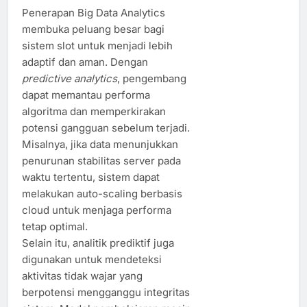
Penerapan Big Data Analytics
membuka peluang besar bagi
sistem slot untuk menjadi lebih
adaptif dan aman. Dengan
predictive analytics
, pengembang
dapat memantau performa
algoritma dan memperkirakan
potensi gangguan sebelum terjadi.
Misalnya, jika data menunjukkan
penurunan stabilitas server pada
waktu tertentu, sistem dapat
melakukan auto-scaling berbasis
cloud untuk menjaga performa
tetap optimal.
Selain itu, analitik prediktif juga
digunakan untuk mendeteksi
aktivitas tidak wajar yang
berpotensi mengganggu integritas