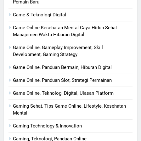
Pemain Baru
Game & Teknologi Digital
Game Online Kesehatan Mental Gaya Hidup Sehat
Manajemen Waktu Hiburan Digital
Game Online, Gameplay Improvement, Skill
Development, Gaming Strategy
Game Online, Panduan Bermain, Hiburan Digital
Game Online, Panduan Slot, Strategi Permainan
Game Online, Teknologi Digital, Ulasan Platform
Gaming Sehat, Tips Game Online, Lifestyle, Kesehatan
Mental
Gaming Technology & Innovation
Gaming, Teknologi, Panduan Online