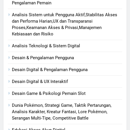
Pengalaman Pemain
Analisis Sistem untuk Pengguna Aktif,Stabilitas Akses
dan Performa Harian,UX dan Transparansi
Proses,Keamanan Akses & Privasi,Manajemen
Kebiasaan dan Risiko
Analisis Teknologi & Sistem Digital
Desain & Pengalaman Pengguna
Desain Digital & Pengalaman Pengguna
Desain Digital & UX Interaktif
Desain Game & Psikologi Pemain Slot
Dunia Pokémon, Strategi Game, Taktik Pertarungan,
Analisis Karakter, Kreatur Fantasi, Lore Pokémon,
Serangan Multi-Tipe, Competitive Battle
Edukasi Akses Akun Digital