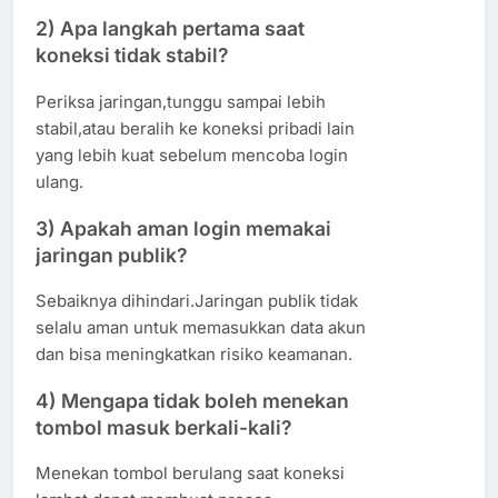
2) Apa langkah pertama saat
koneksi tidak stabil?
Periksa jaringan,tunggu sampai lebih
stabil,atau beralih ke koneksi pribadi lain
yang lebih kuat sebelum mencoba login
ulang.
3) Apakah aman login memakai
jaringan publik?
Sebaiknya dihindari.Jaringan publik tidak
selalu aman untuk memasukkan data akun
dan bisa meningkatkan risiko keamanan.
4) Mengapa tidak boleh menekan
tombol masuk berkali-kali?
Menekan tombol berulang saat koneksi