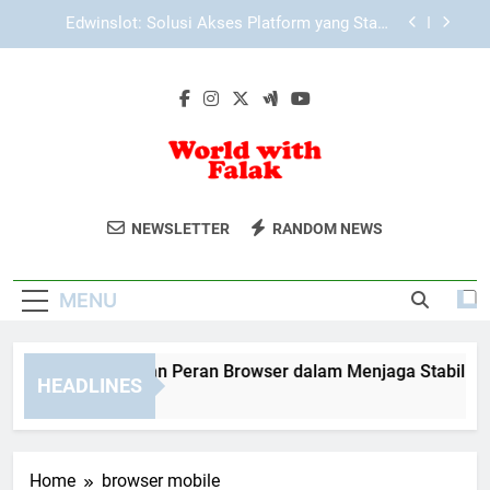
Skip
Tips Login Edwinslot Saat Koneksi Internet Tidak
to
Stabil
content
Panduan Login Lebah4D untuk Perangkat Baru
agar Akses Akun Lebih Aman dan Terkontrol
TIARA4D Login dan Peran Browser dalam
Menjaga Stabilitas Akses
Edwinslot: Solusi Akses Platform yang Stabil
untuk Pengalaman Pengguna Lebih Optimal
World With
Ikuti Perjalanan Dan Petualangan
Tips Login Edwinslot Saat Koneksi Internet Tidak
NEWSLETTER
RANDOM NEWS
Stabil
Falak
Menarik Dari World With Falak. Cerita
Panduan Login Lebah4D untuk Perangkat Baru
Seru Dan Panduan Untuk Para
agar Akses Akun Lebih Aman dan Terkontrol
MENU
Pelancong.
ARA4D Login dan Peran Browser dalam Menjaga Stabilitas Ak
HEADLINES
Weeks Ago
Home
browser mobile