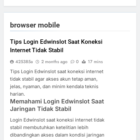
browser mobile
Tips Login Edwinslot Saat Koneksi
Internet Tidak Stabil
425385a
2 months ago
0
17 mins
Tips Login Edwinslot saat koneksi internet
tidak stabil agar akses akun tetap aman,
jelas, nyaman, dan minim kendala teknis
harian.
Memahami Login Edwinslot Saat
Jaringan Tidak Stabil
Login Edwinslot saat koneksi internet tidak
stabil membutuhkan ketelitian lebih
dibandingkan akses dalam kondisi jaringan