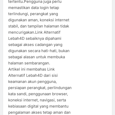
tertentu.Pengguna juga perlu
memastikan data login tetap
terlindungi, perangkat yang
digunakan aman, koneksi internet
stabil, dan tampilan halaman tidak
mencurigakan.Link Alternatif
Lebah4D sebaiknya dipahami
sebagai akses cadangan yang
digunakan secara hati-hati, bukan
sebagai alasan untuk membuka
halaman sembarangan.
Artikel ini membahas Link
Alternatif Lebah4D dari sisi
keamanan akun pengguna,
persiapan perangkat, perlindungan
kata sandi, penggunaan browser,
koneksi internet, navigasi, serta
kebiasaan digital yang membantu
pengalaman akses tetap aman dan