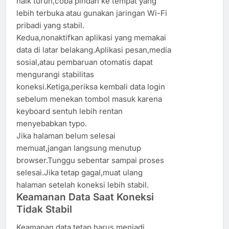
naik turun,coba pindah ke tempat yang
lebih terbuka atau gunakan jaringan Wi-Fi
pribadi yang stabil.
Kedua,nonaktifkan aplikasi yang memakai
data di latar belakang.Aplikasi pesan,media
sosial,atau pembaruan otomatis dapat
mengurangi stabilitas
koneksi.Ketiga,periksa kembali data login
sebelum menekan tombol masuk karena
keyboard sentuh lebih rentan
menyebabkan typo.
Jika halaman belum selesai
memuat,jangan langsung menutup
browser.Tunggu sebentar sampai proses
selesai.Jika tetap gagal,muat ulang
halaman setelah koneksi lebih stabil.
Keamanan Data Saat Koneksi
Tidak Stabil
Keamanan data tetap harus menjadi