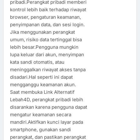
pribadi.Perangkat pribadi memberi
kontrol lebih baik terhadap riwayat
browser, pengaturan keamanan,
penyimpanan data, dan sesi login.
Jika menggunakan perangkat
umum, risiko data tertinggal bisa
lebih besar.Pengguna mungkin
lupa keluar dari akun, menyimpan
kata sandi otomatis, atau
meninggalkan riwayat akses tanpa
disadari.Hal seperti ini dapat
mengganggu keamanan akun.
Saat membuka Link Alternatif
Lebah4D, perangkat pribadi lebih
disarankan karena pengguna dapat
mengatur keamanan secara
mandiri.Aktifkan kunci layar pada
smartphone, gunakan sandi
perangkat, dan pastikan perangkat