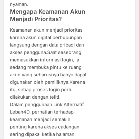
nyaman.
Mengapa Keamanan Akun
Menjadi Prioritas?
Keamanan akun menjadi prioritas
karena akun digital berhubungan
langsung dengan data pribadi dan
akses pengguna.Saat seseorang
memasukkan informasi login, ia
sedang membuka pintu ke ruang
akun yang seharusnya hanya dapat
digunakan oleh pemiliknya.Karena
itu, setiap proses login perlu
dilakukan dengan teliti.
Dalam penggunaan Link Alternatif
Lebah4D, perhatian terhadap
keamanan menjadi semakin
penting karena akses cadangan
sering dipakai ketika halaman