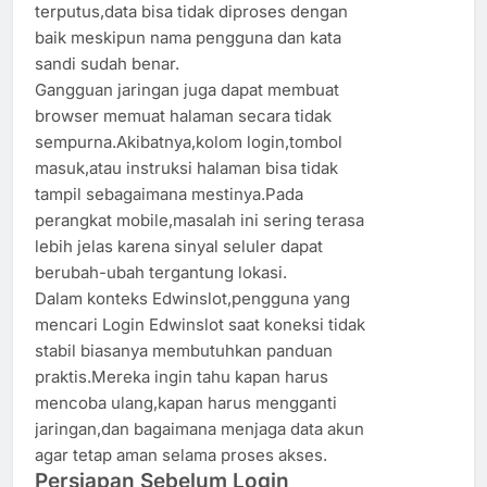
terputus,data bisa tidak diproses dengan
baik meskipun nama pengguna dan kata
sandi sudah benar.
Gangguan jaringan juga dapat membuat
browser memuat halaman secara tidak
sempurna.Akibatnya,kolom login,tombol
masuk,atau instruksi halaman bisa tidak
tampil sebagaimana mestinya.Pada
perangkat mobile,masalah ini sering terasa
lebih jelas karena sinyal seluler dapat
berubah-ubah tergantung lokasi.
Dalam konteks Edwinslot,pengguna yang
mencari Login Edwinslot saat koneksi tidak
stabil biasanya membutuhkan panduan
praktis.Mereka ingin tahu kapan harus
mencoba ulang,kapan harus mengganti
jaringan,dan bagaimana menjaga data akun
agar tetap aman selama proses akses.
Persiapan Sebelum Login