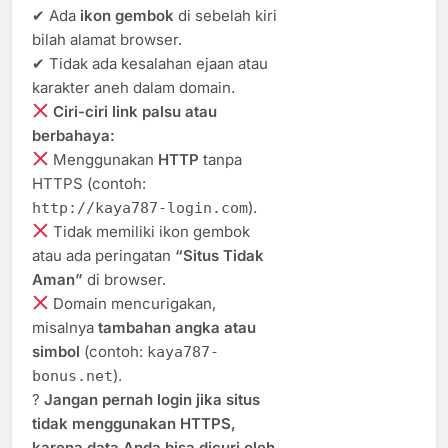
✔ Ada
ikon gembok
di sebelah kiri
bilah alamat browser.
✔ Tidak ada kesalahan ejaan atau
karakter aneh dalam domain.
Ciri-ciri link palsu atau
berbahaya:
Menggunakan
HTTP
tanpa
HTTPS (contoh:
).
http://kaya787-login.com
Tidak memiliki ikon gembok
atau ada peringatan
“Situs Tidak
Aman”
di browser.
Domain mencurigakan,
misalnya
tambahan angka atau
simbol
(contoh:
kaya787-
).
bonus.net
?
Jangan pernah login jika situs
tidak menggunakan HTTPS,
karena data Anda bisa dicuri oleh