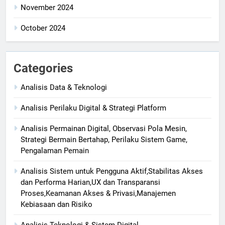
November 2024
October 2024
Categories
Analisis Data & Teknologi
Analisis Perilaku Digital & Strategi Platform
Analisis Permainan Digital, Observasi Pola Mesin,
Strategi Bermain Bertahap, Perilaku Sistem Game,
Pengalaman Pemain
Analisis Sistem untuk Pengguna Aktif,Stabilitas Akses
dan Performa Harian,UX dan Transparansi
Proses,Keamanan Akses & Privasi,Manajemen
Kebiasaan dan Risiko