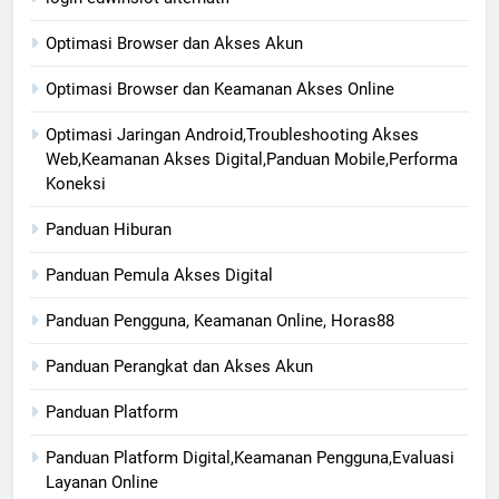
Optimasi Browser dan Akses Akun
Optimasi Browser dan Keamanan Akses Online
Optimasi Jaringan Android,Troubleshooting Akses
Web,Keamanan Akses Digital,Panduan Mobile,Performa
Koneksi
Panduan Hiburan
Panduan Pemula Akses Digital
Panduan Pengguna, Keamanan Online, Horas88
Panduan Perangkat dan Akses Akun
Panduan Platform
Panduan Platform Digital,Keamanan Pengguna,Evaluasi
Layanan Online