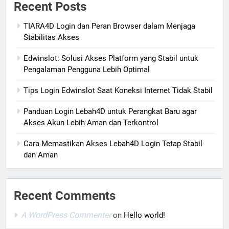
Recent Posts
TIARA4D Login dan Peran Browser dalam Menjaga
Stabilitas Akses
Edwinslot: Solusi Akses Platform yang Stabil untuk
Pengalaman Pengguna Lebih Optimal
Tips Login Edwinslot Saat Koneksi Internet Tidak Stabil
Panduan Login Lebah4D untuk Perangkat Baru agar
Akses Akun Lebih Aman dan Terkontrol
Cara Memastikan Akses Lebah4D Login Tetap Stabil
dan Aman
Recent Comments
A WordPress Commenter
on
Hello world!