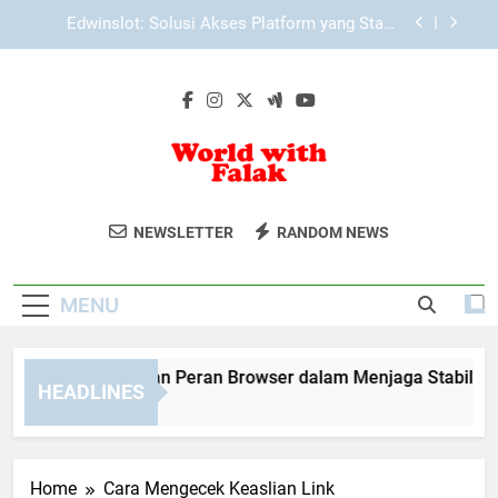
Skip
Tips Login Edwinslot Saat Koneksi Internet Tidak
to
Stabil
content
Panduan Login Lebah4D untuk Perangkat Baru
agar Akses Akun Lebih Aman dan Terkontrol
TIARA4D Login dan Peran Browser dalam
Menjaga Stabilitas Akses
Edwinslot: Solusi Akses Platform yang Stabil
untuk Pengalaman Pengguna Lebih Optimal
World With
Ikuti Perjalanan Dan Petualangan
Tips Login Edwinslot Saat Koneksi Internet Tidak
NEWSLETTER
RANDOM NEWS
Stabil
Falak
Menarik Dari World With Falak. Cerita
Panduan Login Lebah4D untuk Perangkat Baru
Seru Dan Panduan Untuk Para
agar Akses Akun Lebih Aman dan Terkontrol
MENU
Pelancong.
ARA4D Login dan Peran Browser dalam Menjaga Stabilitas Ak
HEADLINES
Weeks Ago
Home
Cara Mengecek Keaslian Link