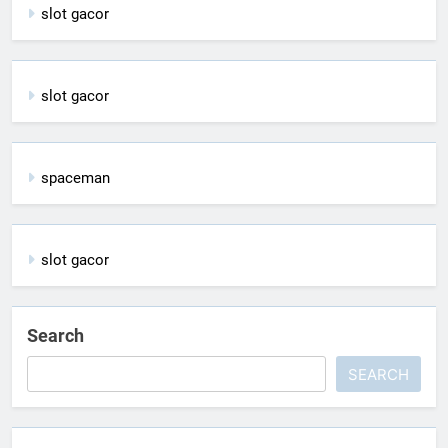
slot gacor
slot gacor
spaceman
slot gacor
Search
SEARCH