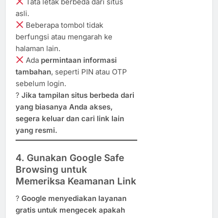
Tata letak berbeda dari situs
asli.
Beberapa tombol tidak
berfungsi atau mengarah ke
halaman lain.
Ada
permintaan informasi
tambahan
, seperti PIN atau OTP
sebelum login.
?
Jika tampilan situs berbeda dari
yang biasanya Anda akses,
segera keluar dan cari link lain
yang resmi.
4. Gunakan Google Safe
Browsing untuk
Memeriksa Keamanan Link
?
Google menyediakan layanan
gratis untuk mengecek apakah