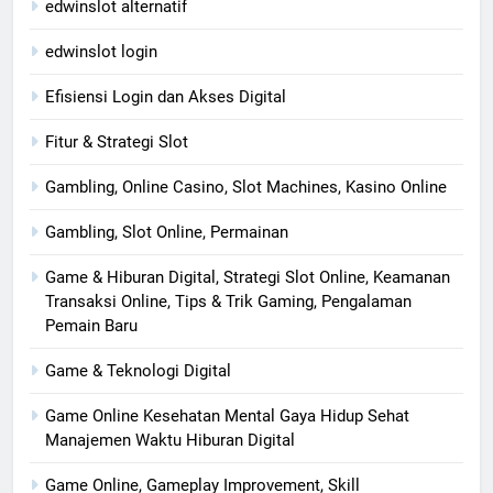
edwinslot alternatif
edwinslot login
Efisiensi Login dan Akses Digital
Fitur & Strategi Slot
Gambling, Online Casino, Slot Machines, Kasino Online
Gambling, Slot Online, Permainan
Game & Hiburan Digital, Strategi Slot Online, Keamanan
Transaksi Online, Tips & Trik Gaming, Pengalaman
Pemain Baru
Game & Teknologi Digital
Game Online Kesehatan Mental Gaya Hidup Sehat
Manajemen Waktu Hiburan Digital
Game Online, Gameplay Improvement, Skill