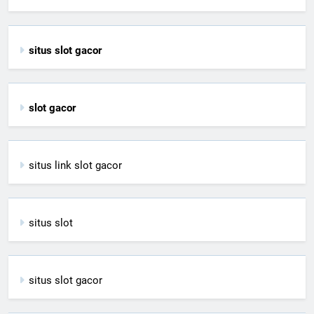
situs slot gacor
slot gacor
situs link slot gacor
situs slot
situs slot gacor