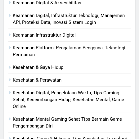
Keamanan Digital & Aksesibilitas
Keamanan Digital, Infrastruktur Teknologi, Manajemen
API, Proteksi Data, Inovasi Sistem Login
Keamanan Infrastruktur Digital
Keamanan Platform, Pengalaman Pengguna, Teknologi
Permainan
Kesehatan & Gaya Hidup
Kesehatan & Perawatan
Kesehatan Digital, Pengelolaan Waktu, Tips Gaming
Sehat, Keseimbangan Hidup, Kesehatan Mental, Game
Online
Kesehatan Mental Gaming Sehat Tips Bermain Game
Pengembangan Diri
Kesehatan, Game & Hiburan, Tips Kesehatan, Teknologi