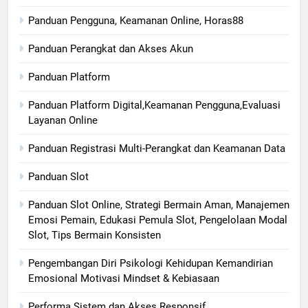
Panduan Pengguna, Keamanan Online, Horas88
Panduan Perangkat dan Akses Akun
Panduan Platform
Panduan Platform Digital,Keamanan Pengguna,Evaluasi
Layanan Online
Panduan Registrasi Multi-Perangkat dan Keamanan Data
Panduan Slot
Panduan Slot Online, Strategi Bermain Aman, Manajemen
Emosi Pemain, Edukasi Pemula Slot, Pengelolaan Modal
Slot, Tips Bermain Konsisten
Pengembangan Diri Psikologi Kehidupan Kemandirian
Emosional Motivasi Mindset & Kebiasaan
Performa Sistem dan Akses Responsif