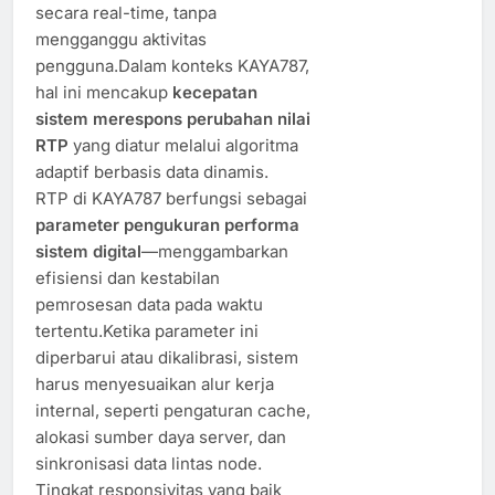
secara real-time, tanpa
mengganggu aktivitas
pengguna.Dalam konteks KAYA787,
hal ini mencakup
kecepatan
sistem merespons perubahan nilai
RTP
yang diatur melalui algoritma
adaptif berbasis data dinamis.
RTP di KAYA787 berfungsi sebagai
parameter pengukuran performa
sistem digital
—menggambarkan
efisiensi dan kestabilan
pemrosesan data pada waktu
tertentu.Ketika parameter ini
diperbarui atau dikalibrasi, sistem
harus menyesuaikan alur kerja
internal, seperti pengaturan cache,
alokasi sumber daya server, dan
sinkronisasi data lintas node.
Tingkat responsivitas yang baik