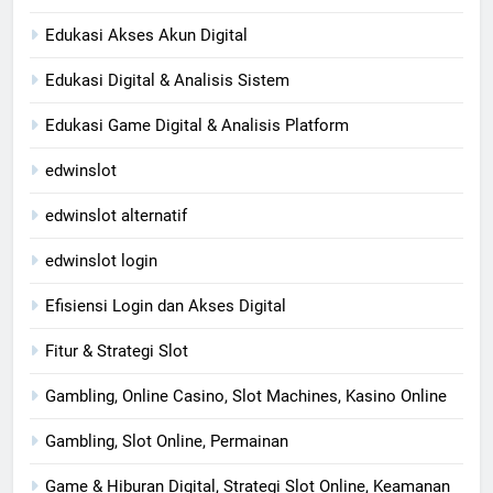
Edukasi Akses Akun Digital
Edukasi Digital & Analisis Sistem
Edukasi Game Digital & Analisis Platform
edwinslot
edwinslot alternatif
edwinslot login
Efisiensi Login dan Akses Digital
Fitur & Strategi Slot
Gambling, Online Casino, Slot Machines, Kasino Online
Gambling, Slot Online, Permainan
Game & Hiburan Digital, Strategi Slot Online, Keamanan