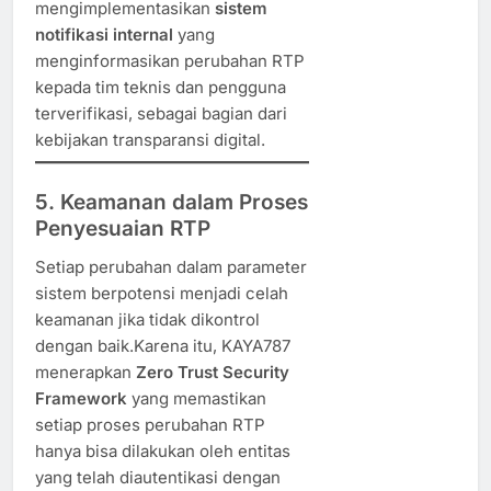
mengimplementasikan
sistem
notifikasi internal
yang
menginformasikan perubahan RTP
kepada tim teknis dan pengguna
terverifikasi, sebagai bagian dari
kebijakan transparansi digital.
5. Keamanan dalam Proses
Penyesuaian RTP
Setiap perubahan dalam parameter
sistem berpotensi menjadi celah
keamanan jika tidak dikontrol
dengan baik.Karena itu, KAYA787
menerapkan
Zero Trust Security
Framework
yang memastikan
setiap proses perubahan RTP
hanya bisa dilakukan oleh entitas
yang telah diautentikasi dengan