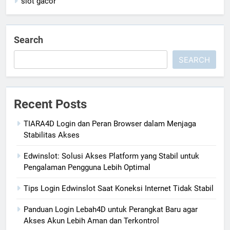
slot gacor
Search
SEARCH
Recent Posts
TIARA4D Login dan Peran Browser dalam Menjaga
Stabilitas Akses
Edwinslot: Solusi Akses Platform yang Stabil untuk
Pengalaman Pengguna Lebih Optimal
Tips Login Edwinslot Saat Koneksi Internet Tidak Stabil
Panduan Login Lebah4D untuk Perangkat Baru agar
Akses Akun Lebih Aman dan Terkontrol