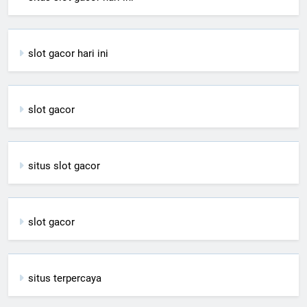
slot gacor hari ini
slot gacor
situs slot gacor
slot gacor
situs terpercaya