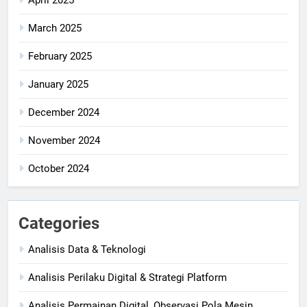
March 2025
February 2025
January 2025
December 2024
November 2024
October 2024
Categories
Analisis Data & Teknologi
Analisis Perilaku Digital & Strategi Platform
Analisis Permainan Digital, Observasi Pola Mesin,