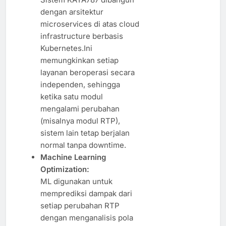
dengan arsitektur
microservices di atas cloud
infrastructure berbasis
Kubernetes.Ini
memungkinkan setiap
layanan beroperasi secara
independen, sehingga
ketika satu modul
mengalami perubahan
(misalnya modul RTP),
sistem lain tetap berjalan
normal tanpa downtime.
Machine Learning
Optimization:
ML digunakan untuk
memprediksi dampak dari
setiap perubahan RTP
dengan menganalisis pola