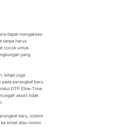
guna dapat mengakses
t tanpa harus
gat cocok untuk
lingkungan yang
 tetapi juga
 pada perangkat baru
elalui OTP (One-Time
encegah akses tidak
n.
perangkat baru, sistem
 ke email atau nomor