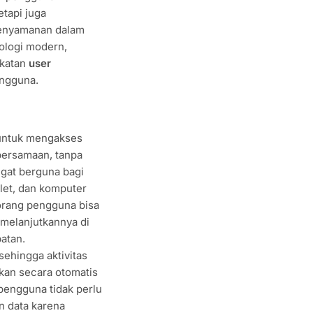
tapi juga
enyamanan dalam
nologi modern,
katan
user
engguna.
 untuk mengakses
 bersamaan, tanpa
ngat berguna bagi
let, dan komputer
eorang pengguna bisa
 melanjutkannya di
atan.
sehingga aktivitas
akan secara otomatis
 pengguna tidak perlu
n data karena