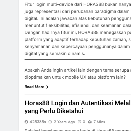
Fitur login multi-device dari HORAS88 bukan hanya i
juga representasi dari perubahan paradigma dalam
digital. Ini adalah jawaban atas kebutuhan penggu
menuntut fleksibilitas, efisiensi, dan keamanan dal
Dengan hadirnya fitur ini, HORAS88 menegaskan po
platform yang adaptif terhadap kebutuhan zaman, 
kenyamanan dan kepercayaan penggunanya dalam me
digital yang semakin dinamis.
Apakah Anda ingin artikel lain dengan tema serupa 
dioptimalkan untuk mobile UX atau platform lain?
Read More
Horas88 Login dan Autentikasi Melal
yang Perlu Diketahui
425385a
2 Years Ago
0
7 Mins
Pelajari bagaimana proses login di Horas88 mengg