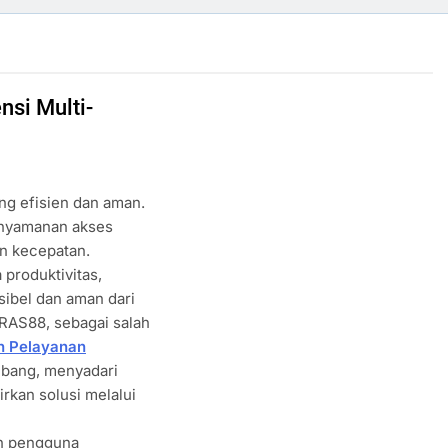
nsi Multi-
ng efisien dan aman.
enyamanan akses
n kecepatan.
 produktivitas,
ibel dan aman dari
RAS88, sebagai salah
an Pelayanan
mbang, menyadari
rkan solusi melalui
ah pengguna