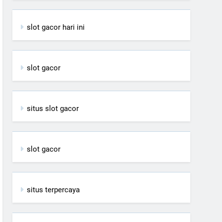
slot gacor hari ini
slot gacor
situs slot gacor
slot gacor
situs terpercaya