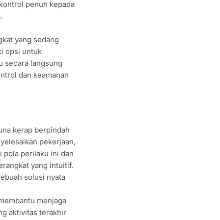
n kontrol penuh kepada
.
gkat yang sedang
i opsi untuk
tu secara langsung
ontrol dan keamanan
una kerap berpindah
nyelesaikan pekerjaan,
pola perilaku ini dan
angkat yang intuitif.
sebuah solusi nyata
t membantu menjaga
 aktivitas terakhir