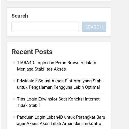
Search
SEARCH
Recent Posts
TIARA4D Login dan Peran Browser dalam
Menjaga Stabilitas Akses
Edwinslot: Solusi Akses Platform yang Stabil
untuk Pengalaman Pengguna Lebih Optimal
Tips Login Edwinslot Saat Koneksi Internet
Tidak Stabil
Panduan Login Lebah4D untuk Perangkat Baru
agar Akses Akun Lebih Aman dan Terkontrol