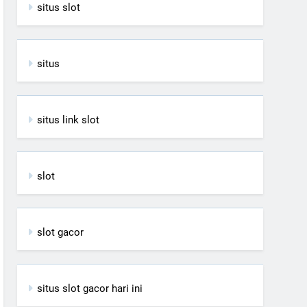
situs slot
situs
situs link slot
slot
slot gacor
situs slot gacor hari ini