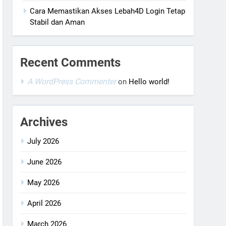
Cara Memastikan Akses Lebah4D Login Tetap
Stabil dan Aman
Recent Comments
A WordPress Commenter
on
Hello world!
Archives
July 2026
June 2026
May 2026
April 2026
March 2026