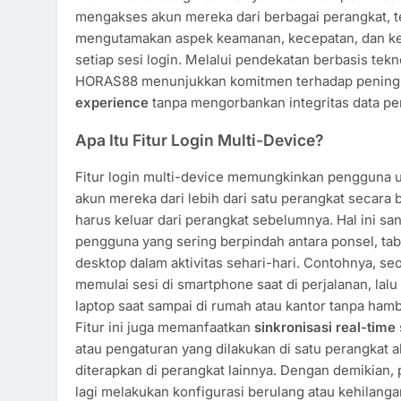
mengakses akun mereka dari berbagai perangkat, te
mengutamakan aspek keamanan, kecepatan, dan k
setiap sesi login. Melalui pendekatan berbasis tek
HORAS88 menunjukkan komitmen terhadap pening
experience
tanpa mengorbankan integritas data p
Apa Itu Fitur Login Multi-Device?
Fitur login multi-device memungkinkan pengguna
akun mereka dari lebih dari satu perangkat secara
harus keluar dari perangkat sebelumnya. Hal ini sa
pengguna yang sering berpindah antara ponsel, tab
desktop dalam aktivitas sehari-hari. Contohnya, s
memulai sesi di smartphone saat di perjalanan, lalu
laptop saat sampai di rumah atau kantor tanpa hamb
Fitur ini juga memanfaatkan
sinkronisasi real-time
atau pengaturan yang dilakukan di satu perangkat 
diterapkan di perangkat lainnya. Dengan demikian,
lagi melakukan konfigurasi berulang atau kehilanga