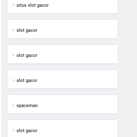
situs slot gacor
slot gacor
slot gacor
slot gacor
spaceman
slot gacor