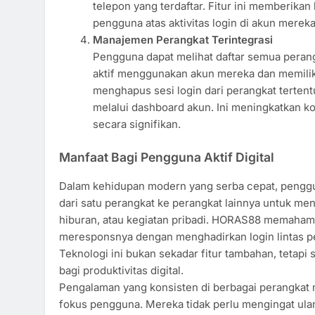
telepon yang terdaftar. Fitur ini memberika
pengguna atas aktivitas login di akun mereka
Manajemen Perangkat Terintegrasi
Pengguna dapat melihat daftar semua peran
aktif menggunakan akun mereka dan memilik
menghapus sesi login dari perangkat terten
melalui dashboard akun. Ini meningkatkan k
secara signifikan.
Manfaat Bagi Pengguna Aktif Digital
Dalam kehidupan modern yang serba cepat, pengg
dari satu perangkat ke perangkat lainnya untuk me
hiburan, atau kegiatan pribadi. HORAS88 memahami 
meresponsnya dengan menghadirkan login lintas per
Teknologi ini bukan sekadar fitur tambahan, tetapi 
bagi produktivitas digital.
Pengalaman yang konsisten di berbagai perangka
fokus pengguna. Mereka tidak perlu mengingat ulang