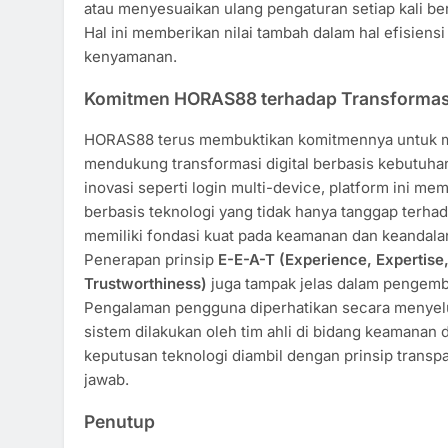
atau menyesuaikan ulang pengaturan setiap kali be
Hal ini memberikan nilai tambah dalam hal efisiens
kenyamanan.
Komitmen HORAS88 terhadap Transformasi
HORAS88 terus membuktikan komitmennya untuk m
mendukung transformasi digital berbasis kebutuh
inovasi seperti login multi-device, platform ini me
berbasis teknologi yang tidak hanya tanggap terhada
memiliki fondasi kuat pada keamanan dan keandala
Penerapan prinsip
E-E-A-T (Experience, Expertise,
Trustworthiness)
juga tampak jelas dalam pengemba
Pengalaman pengguna diperhatikan secara menye
sistem dilakukan oleh tim ahli di bidang keamanan 
keputusan teknologi diambil dengan prinsip transp
jawab.
Penutup