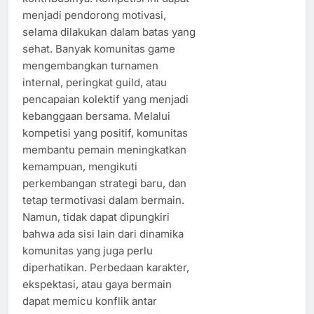
menjadi pendorong motivasi,
selama dilakukan dalam batas yang
sehat. Banyak komunitas game
mengembangkan turnamen
internal, peringkat guild, atau
pencapaian kolektif yang menjadi
kebanggaan bersama. Melalui
kompetisi yang positif, komunitas
membantu pemain meningkatkan
kemampuan, mengikuti
perkembangan strategi baru, dan
tetap termotivasi dalam bermain.
Namun, tidak dapat dipungkiri
bahwa ada sisi lain dari dinamika
komunitas yang juga perlu
diperhatikan. Perbedaan karakter,
ekspektasi, atau gaya bermain
dapat memicu konflik antar