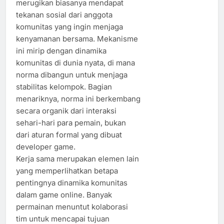
merugikan biasanya mendapat
tekanan sosial dari anggota
komunitas yang ingin menjaga
kenyamanan bersama. Mekanisme
ini mirip dengan dinamika
komunitas di dunia nyata, di mana
norma dibangun untuk menjaga
stabilitas kelompok. Bagian
menariknya, norma ini berkembang
secara organik dari interaksi
sehari-hari para pemain, bukan
dari aturan formal yang dibuat
developer game.
Kerja sama merupakan elemen lain
yang memperlihatkan betapa
pentingnya dinamika komunitas
dalam game online. Banyak
permainan menuntut kolaborasi
tim untuk mencapai tujuan