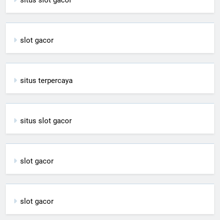
slot gacor
situs terpercaya
situs slot gacor
slot gacor
slot gacor