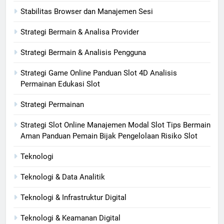
Stabilitas Browser dan Manajemen Sesi
Strategi Bermain & Analisa Provider
Strategi Bermain & Analisis Pengguna
Strategi Game Online Panduan Slot 4D Analisis
Permainan Edukasi Slot
Strategi Permainan
Strategi Slot Online Manajemen Modal Slot Tips Bermain
Aman Panduan Pemain Bijak Pengelolaan Risiko Slot
Teknologi
Teknologi & Data Analitik
Teknologi & Infrastruktur Digital
Teknologi & Keamanan Digital