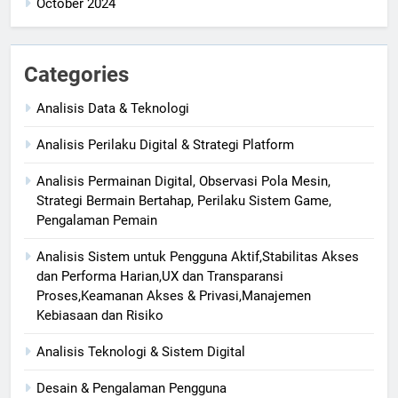
October 2024
Categories
Analisis Data & Teknologi
Analisis Perilaku Digital & Strategi Platform
Analisis Permainan Digital, Observasi Pola Mesin,
Strategi Bermain Bertahap, Perilaku Sistem Game,
Pengalaman Pemain
Analisis Sistem untuk Pengguna Aktif,Stabilitas Akses
dan Performa Harian,UX dan Transparansi
Proses,Keamanan Akses & Privasi,Manajemen
Kebiasaan dan Risiko
Analisis Teknologi & Sistem Digital
Desain & Pengalaman Pengguna