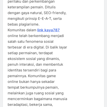
perilaku dan perkembangan
keterampilan pemain. Ditulis
dengan gaya natural, SEO-friendly,
mengikuti prinsip E-E-A-T, serta
bebas plagiarisme.
Komunitas dalam
link kaya787
online telah berkembang menjadi
salah satu fenomena sosial
terbesar di era digital. Di balik layar
setiap permainan, terdapat
ekosistem sosial yang dinamis,
penuh interaksi, dan membentuk
identitas tersendiri bagi para
pemainnya. Komunitas game
online bukan hanya sekadar
tempat berkumpulnya pemain,
melainkan juga ruang sosial yang
mencerminkan bagaimana manusia
beradaptasi, bekerja sama,