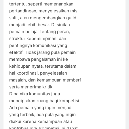
tertentu, seperti memenangkan
pertandingan, menyelesaikan misi
sulit, atau mengembangkan guild
menjadi lebih besar. Di sinilah
pemain belajar tentang peran,
struktur kepemimpinan, dan
pentingnya komunikasi yang
efektif. Tidak jarang pula pemain
membawa pengalaman ini ke
kehidupan nyata, terutama dalam
hal koordinasi, penyelesaian
masalah, dan kemampuan memberi
serta menerima kritik.
Dinamika komunitas juga
menciptakan ruang bagi kompetisi.
Ada pemain yang ingin menjadi
yang terbaik, ada pula yang ingin
diakui karena kemampuan atau
kontribusinya. Kompetisi ini dapat