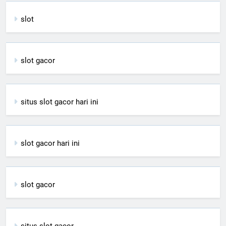
slot
slot gacor
situs slot gacor hari ini
slot gacor hari ini
slot gacor
situs slot gacor