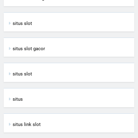
situs slot
situs slot gacor
situs slot
situs
situs link slot