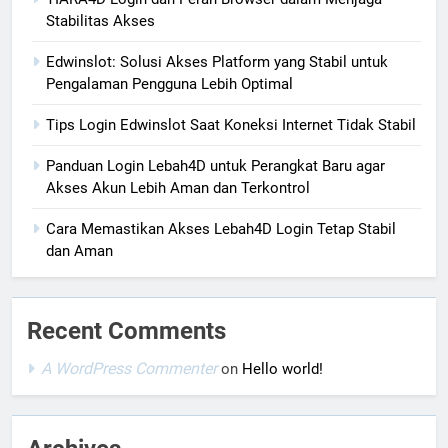
Stabilitas Akses
Edwinslot: Solusi Akses Platform yang Stabil untuk
Pengalaman Pengguna Lebih Optimal
Tips Login Edwinslot Saat Koneksi Internet Tidak Stabil
Panduan Login Lebah4D untuk Perangkat Baru agar
Akses Akun Lebih Aman dan Terkontrol
Cara Memastikan Akses Lebah4D Login Tetap Stabil
dan Aman
Recent Comments
A WordPress Commenter
on
Hello world!