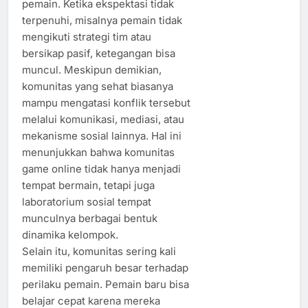
pemain. Ketika ekspektasi tidak
terpenuhi, misalnya pemain tidak
mengikuti strategi tim atau
bersikap pasif, ketegangan bisa
muncul. Meskipun demikian,
komunitas yang sehat biasanya
mampu mengatasi konflik tersebut
melalui komunikasi, mediasi, atau
mekanisme sosial lainnya. Hal ini
menunjukkan bahwa komunitas
game online tidak hanya menjadi
tempat bermain, tetapi juga
laboratorium sosial tempat
munculnya berbagai bentuk
dinamika kelompok.
Selain itu, komunitas sering kali
memiliki pengaruh besar terhadap
perilaku pemain. Pemain baru bisa
belajar cepat karena mereka