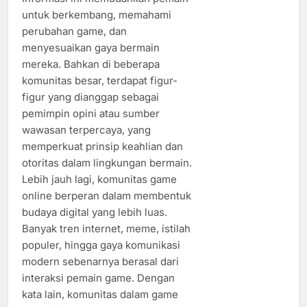
untuk berkembang, memahami
perubahan game, dan
menyesuaikan gaya bermain
mereka. Bahkan di beberapa
komunitas besar, terdapat figur-
figur yang dianggap sebagai
pemimpin opini atau sumber
wawasan terpercaya, yang
memperkuat prinsip keahlian dan
otoritas dalam lingkungan bermain.
Lebih jauh lagi, komunitas game
online berperan dalam membentuk
budaya digital yang lebih luas.
Banyak tren internet, meme, istilah
populer, hingga gaya komunikasi
modern sebenarnya berasal dari
interaksi pemain game. Dengan
kata lain, komunitas dalam game