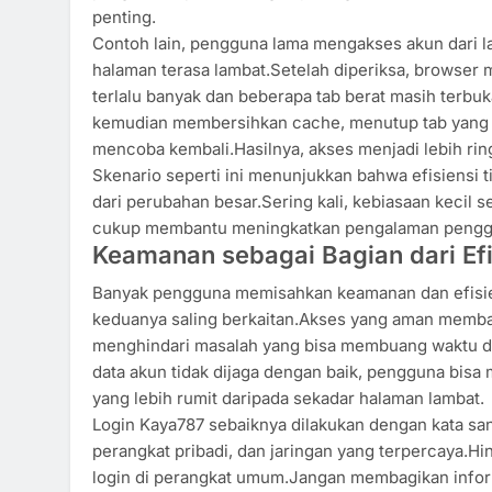
penting.
Contoh lain, pengguna lama mengakses akun dari 
halaman terasa lambat.Setelah diperiksa, browse
terlalu banyak dan beberapa tab berat masih terb
kemudian membersihkan cache, menutup tab yang t
mencoba kembali.Hasilnya, akses menjadi lebih rin
Skenario seperti ini menunjukkan bahwa efisiensi ti
dari perubahan besar.Sering kali, kebiasaan kecil 
cukup membantu meningkatkan pengalaman pengg
Keamanan sebagai Bagian dari Efi
Banyak pengguna memisahkan keamanan dan efisie
keduanya saling berkaitan.Akses yang aman memb
menghindari masalah yang bisa membuang waktu di
data akun tidak dijaga dengan baik, pengguna bisa
yang lebih rumit daripada sekadar halaman lambat.
Login Kaya787 sebaiknya dilakukan dengan kata san
perangkat pribadi, dan jaringan yang terpercaya.H
login di perangkat umum.Jangan membagikan info