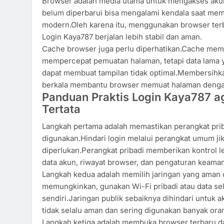
Browser adalah media utama untuk mengakses aku
belum diperbarui bisa mengalami kendala saat me
modern.Oleh karena itu, menggunakan browser te
Login Kaya787 berjalan lebih stabil dan aman.
Cache browser juga perlu diperhatikan.Cache me
mempercepat pemuatan halaman, tetapi data lam
dapat membuat tampilan tidak optimal.Membersihk
berkala membantu browser memuat halaman dengan
Panduan Praktis Login Kaya787 a
Tertata
Langkah pertama adalah memastikan perangkat prib
digunakan.Hindari login melalui perangkat umum ji
diperlukan.Perangkat pribadi memberikan kontrol l
data akun, riwayat browser, dan pengaturan keama
Langkah kedua adalah memilih jaringan yang aman d
memungkinkan, gunakan Wi-Fi pribadi atau data sel
sendiri.Jaringan publik sebaiknya dihindari untuk ak
tidak selalu aman dan sering digunakan banyak ora
Langkah ketiga adalah membuka browser terbaru 