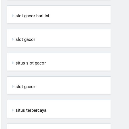
slot gacor hari ini
slot gacor
situs slot gacor
slot gacor
situs terpercaya