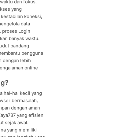
aktu dan fokus.
 akses yang
kestabilan koneksi,
engelola data
, proses Login
akan banyak waktu.
sudut pandang
k membantu pengguna
 dengan lebih
pengalaman online
ng?
a hal-hal kecil yang
owser bermasalah,
rsimpan dengan aman
Kaya787 yang efisien
 sejak awal.
una yang memiliki