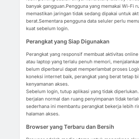
banyak gangguan.Pengguna yang memakai Wi-Fi r
memastikan jaringan tidak sedang dipakai untuk akt
berat.Sementara pengguna data seluler perlu mema
kuat sebelum login.
Perangkat yang Siap Digunakan
Perangkat yang responsif membuat aktivitas online 
atau laptop yang terlalu penuh memori, menjalankan
belum diperbarui dapat memperlambat proses Logi
koneksi internet baik, perangkat yang berat tetap
kenyamanan akses.
Sebelum login, tutup aplikasi yang tidak diperluka
berjalan normal dan ruang penyimpanan tidak terl
sederhana ini membantu perangkat bekerja lebih 
halaman akses.
Browser yang Terbaru dan Bersih