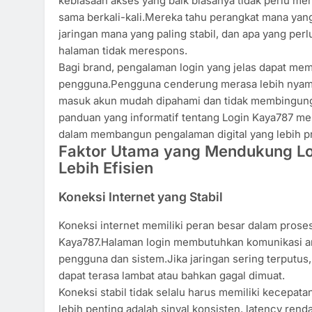
kebiasaan akses yang baik biasanya tidak perlu me
sama berkali-kali.Mereka tahu perangkat mana yan
jaringan mana yang paling stabil, dan apa yang perl
halaman tidak merespons.
Bagi brand, pengalaman login yang jelas dapat me
pengguna.Pengguna cenderung merasa lebih nyama
masuk akun mudah dipahami dan tidak membingung
panduan yang informatif tentang Login Kaya787 memi
dalam membangun pengalaman digital yang lebih pr
Faktor Utama yang Mendukung L
Lebih Efisien
Koneksi Internet yang Stabil
Koneksi internet memiliki peran besar dalam prose
Kaya787.Halaman login membutuhkan komunikasi a
pengguna dan sistem.Jika jaringan sering terputus
dapat terasa lambat atau bahkan gagal dimuat.
Koneksi stabil tidak selalu harus memiliki kecepatan
lebih penting adalah sinyal konsisten, latency renda