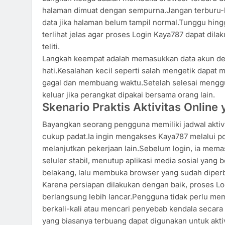
halaman dimuat dengan sempurna.Jangan terburu
data jika halaman belum tampil normal.Tunggu hin
terlihat jelas agar proses Login Kaya787 dapat dila
teliti.
Langkah keempat adalah memasukkan data akun de
hati.Kesalahan kecil seperti salah mengetik dapat
gagal dan membuang waktu.Setelah selesai menggu
keluar jika perangkat dipakai bersama orang lain.
Skenario Praktis Aktivitas Online 
Bayangkan seorang pengguna memiliki jadwal aktivi
cukup padat.Ia ingin mengakses Kaya787 melalui p
melanjutkan pekerjaan lain.Sebelum login, ia mema
seluler stabil, menutup aplikasi media sosial yang be
belakang, lalu membuka browser yang sudah diperb
Karena persiapan dilakukan dengan baik, proses L
berlangsung lebih lancar.Pengguna tidak perlu me
berkali-kali atau mencari penyebab kendala secar
yang biasanya terbuang dapat digunakan untuk aktiv