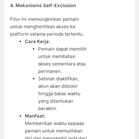
4. Mekanisme Self-Exclusion
Fitur ini memungkinkan pemain
untuk menghentikan akses ke
platform selama periode tertentu.
Cara Kerja:
Pemain dapat memilih
untuk membatasi
akses sementara atau
permanen.
Setelah diaktifkan,
akun akan diblokir
hingga batas waktu
yang ditentukan
berakhir.
Manfaat:
Memberikan waktu kepada
pemain untuk memulihkan
diri dan mengambil jeda dari