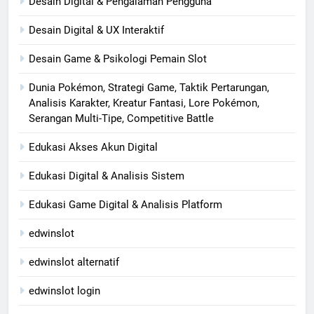
Desain Digital & Pengalaman Pengguna
Desain Digital & UX Interaktif
Desain Game & Psikologi Pemain Slot
Dunia Pokémon, Strategi Game, Taktik Pertarungan,
Analisis Karakter, Kreatur Fantasi, Lore Pokémon,
Serangan Multi-Tipe, Competitive Battle
Edukasi Akses Akun Digital
Edukasi Digital & Analisis Sistem
Edukasi Game Digital & Analisis Platform
edwinslot
edwinslot alternatif
edwinslot login