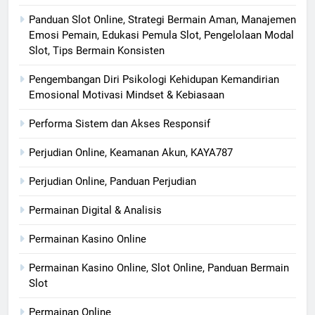
Panduan Slot Online, Strategi Bermain Aman, Manajemen
Emosi Pemain, Edukasi Pemula Slot, Pengelolaan Modal
Slot, Tips Bermain Konsisten
Pengembangan Diri Psikologi Kehidupan Kemandirian
Emosional Motivasi Mindset & Kebiasaan
Performa Sistem dan Akses Responsif
Perjudian Online, Keamanan Akun, KAYA787
Perjudian Online, Panduan Perjudian
Permainan Digital & Analisis
Permainan Kasino Online
Permainan Kasino Online, Slot Online, Panduan Bermain
Slot
Permainan Online