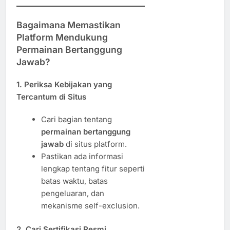
Bagaimana Memastikan
Platform Mendukung
Permainan Bertanggung
Jawab?
1. Periksa Kebijakan yang
Tercantum di Situs
Cari bagian tentang
permainan bertanggung
jawab
di situs platform.
Pastikan ada informasi
lengkap tentang fitur seperti
batas waktu, batas
pengeluaran, dan
mekanisme self-exclusion.
2. Cari Sertifikasi Resmi