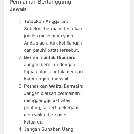
Permainan Bertanggung
Jawab
Tetapkan Anggaran:
Sebelum bermain, tentukan
jumlah maksimum yang
Anda siap untuk kehilangan
dan patuhi batas tersebut.
Bermain untuk Hiburan:
Jangan bermain dengan
tujuan utama untuk mencari
keuntungan finansial.
Perhatikan Waktu Bermain:
Jangan biarkan permainan
mengganggu aktivitas
penting, seperti pekerjaan
atau waktu bersama
keluarga.
Jangan Gunakan Uang