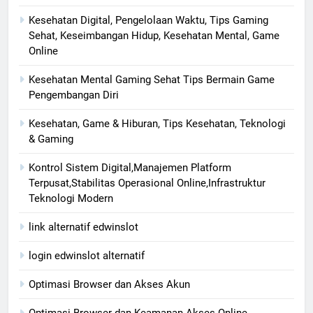
Kesehatan Digital, Pengelolaan Waktu, Tips Gaming
Sehat, Keseimbangan Hidup, Kesehatan Mental, Game
Online
Kesehatan Mental Gaming Sehat Tips Bermain Game
Pengembangan Diri
Kesehatan, Game & Hiburan, Tips Kesehatan, Teknologi
& Gaming
Kontrol Sistem Digital,Manajemen Platform
Terpusat,Stabilitas Operasional Online,Infrastruktur
Teknologi Modern
link alternatif edwinslot
login edwinslot alternatif
Optimasi Browser dan Akses Akun
Optimasi Browser dan Keamanan Akses Online