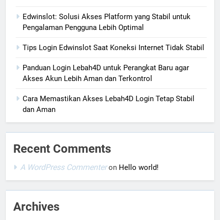
Edwinslot: Solusi Akses Platform yang Stabil untuk
Pengalaman Pengguna Lebih Optimal
Tips Login Edwinslot Saat Koneksi Internet Tidak Stabil
Panduan Login Lebah4D untuk Perangkat Baru agar
Akses Akun Lebih Aman dan Terkontrol
Cara Memastikan Akses Lebah4D Login Tetap Stabil
dan Aman
Recent Comments
A WordPress Commenter
on
Hello world!
Archives