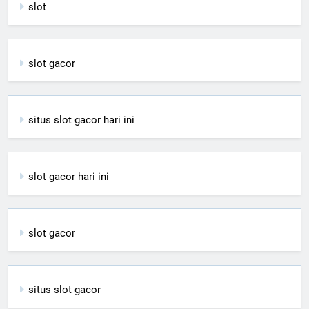
slot
slot gacor
situs slot gacor hari ini
slot gacor hari ini
slot gacor
situs slot gacor