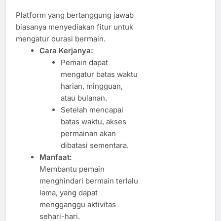
Platform yang bertanggung jawab
biasanya menyediakan fitur untuk
mengatur durasi bermain.
Cara Kerjanya:
Pemain dapat
mengatur batas waktu
harian, mingguan,
atau bulanan.
Setelah mencapai
batas waktu, akses
permainan akan
dibatasi sementara.
Manfaat:
Membantu pemain
menghindari bermain terlalu
lama, yang dapat
mengganggu aktivitas
sehari-hari.