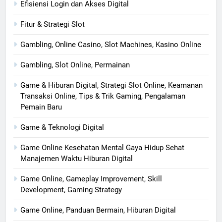
Efisiensi Login dan Akses Digital
Fitur & Strategi Slot
Gambling, Online Casino, Slot Machines, Kasino Online
Gambling, Slot Online, Permainan
Game & Hiburan Digital, Strategi Slot Online, Keamanan
Transaksi Online, Tips & Trik Gaming, Pengalaman
Pemain Baru
Game & Teknologi Digital
Game Online Kesehatan Mental Gaya Hidup Sehat
Manajemen Waktu Hiburan Digital
Game Online, Gameplay Improvement, Skill
Development, Gaming Strategy
Game Online, Panduan Bermain, Hiburan Digital