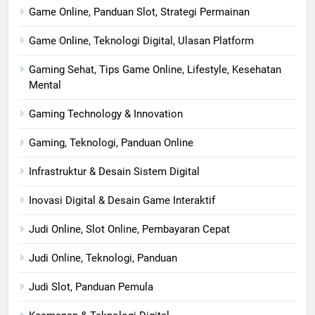
Game Online, Panduan Slot, Strategi Permainan
Game Online, Teknologi Digital, Ulasan Platform
Gaming Sehat, Tips Game Online, Lifestyle, Kesehatan
Mental
Gaming Technology & Innovation
Gaming, Teknologi, Panduan Online
Infrastruktur & Desain Sistem Digital
Inovasi Digital & Desain Game Interaktif
Judi Online, Slot Online, Pembayaran Cepat
Judi Online, Teknologi, Panduan
Judi Slot, Panduan Pemula