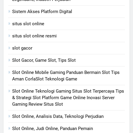
Sistem Akses Platform Digital
situs slot online
situs slot online resmi
slot gacor
Slot Gacor, Game Slot, Tips Slot
Slot Online Mobile Gaming Panduan Bermain Slot Tips
Aman CorlaSlot Teknologi Game
Slot Online Teknologi Gaming Situs Slot Terpercaya Tips
& Strategi Slot Platform Game Online Inovasi Server
Gaming Review Situs Slot
Slot Online, Analisis Data, Teknologi Perjudian
Slot Online, Judi Online, Panduan Pemain