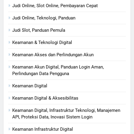
Judi Online, Slot Online, Pembayaran Cepat
Judi Online, Teknologi, Panduan
Judi Slot, Panduan Pemula
Keamanan & Teknologi Digital
Keamanan Akses dan Perlindungan Akun
Keamanan Akun Digital, Panduan Login Aman,
Perlindungan Data Pengguna
Keamanan Digital
Keamanan Digital & Aksesibilitas
Keamanan Digital, Infrastruktur Teknologi, Manajemen
API, Proteksi Data, Inovasi Sistem Login
Keamanan Infrastruktur Digital