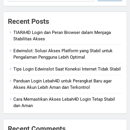
Recent Posts
TIARA4D Login dan Peran Browser dalam Menjaga
Stabilitas Akses
Edwinslot: Solusi Akses Platform yang Stabil untuk
Pengalaman Pengguna Lebih Optimal
Tips Login Edwinslot Saat Koneksi Internet Tidak Stabil
Panduan Login Lebah4D untuk Perangkat Baru agar
Akses Akun Lebih Aman dan Terkontrol
Cara Memastikan Akses Lebah4D Login Tetap Stabil
dan Aman
Recent Comments