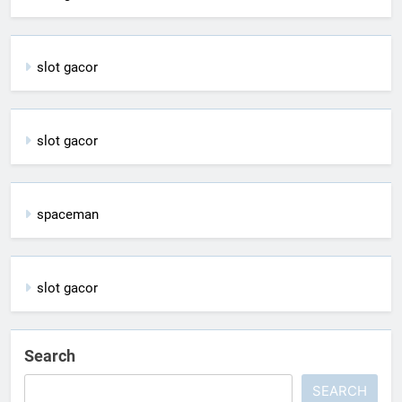
slot gacor
slot gacor
spaceman
slot gacor
Search
SEARCH