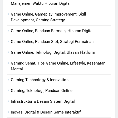
Manajemen Waktu Hiburan Digital
Game Online, Gameplay Improvement, Skill
Development, Gaming Strategy
Game Online, Panduan Bermain, Hiburan Digital
Game Online, Panduan Slot, Strategi Permainan
Game Online, Teknologi Digital, Ulasan Platform
Gaming Sehat, Tips Game Online, Lifestyle, Kesehatan
Mental
Gaming Technology & Innovation
Gaming, Teknologi, Panduan Online
Infrastruktur & Desain Sistem Digital
Inovasi Digital & Desain Game Interaktif