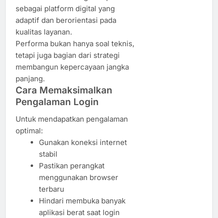
sebagai platform digital yang
adaptif dan berorientasi pada
kualitas layanan.
Performa bukan hanya soal teknis,
tetapi juga bagian dari strategi
membangun kepercayaan jangka
panjang.
Cara Memaksimalkan
Pengalaman Login
Untuk mendapatkan pengalaman
optimal:
Gunakan koneksi internet
stabil
Pastikan perangkat
menggunakan browser
terbaru
Hindari membuka banyak
aplikasi berat saat login