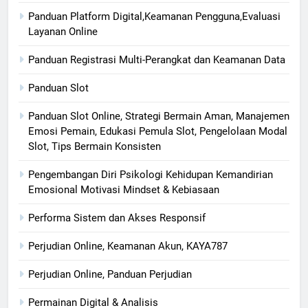
Panduan Platform Digital,Keamanan Pengguna,Evaluasi
Layanan Online
Panduan Registrasi Multi-Perangkat dan Keamanan Data
Panduan Slot
Panduan Slot Online, Strategi Bermain Aman, Manajemen
Emosi Pemain, Edukasi Pemula Slot, Pengelolaan Modal
Slot, Tips Bermain Konsisten
Pengembangan Diri Psikologi Kehidupan Kemandirian
Emosional Motivasi Mindset & Kebiasaan
Performa Sistem dan Akses Responsif
Perjudian Online, Keamanan Akun, KAYA787
Perjudian Online, Panduan Perjudian
Permainan Digital & Analisis