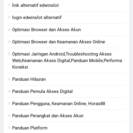
link alternatif edwinslot
login edwinslot alternatif
Optimasi Browser dan Akses Akun
Optimasi Browser dan Keamanan Akses Online
Optimasi Jaringan Android,Troubleshooting Akses
Web,Keamanan Akses Digital,Panduan Mobile,Performa
Koneksi
Panduan Hiburan
Panduan Pemula Akses Digital
Panduan Pengguna, Keamanan Online, Horas88
Panduan Perangkat dan Akses Akun
Panduan Platform