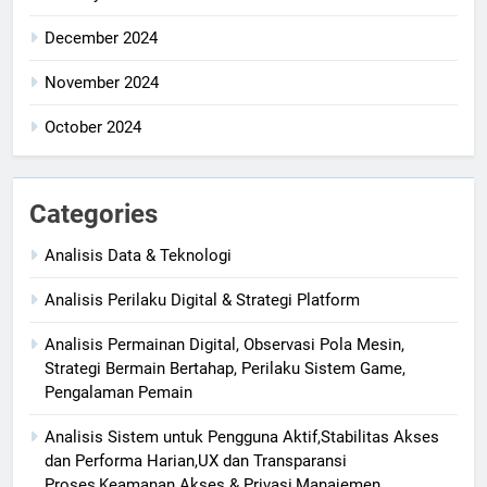
December 2024
November 2024
October 2024
Categories
Analisis Data & Teknologi
Analisis Perilaku Digital & Strategi Platform
Analisis Permainan Digital, Observasi Pola Mesin,
Strategi Bermain Bertahap, Perilaku Sistem Game,
Pengalaman Pemain
Analisis Sistem untuk Pengguna Aktif,Stabilitas Akses
dan Performa Harian,UX dan Transparansi
Proses,Keamanan Akses & Privasi,Manajemen