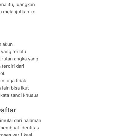
na itu, luangkan
m melanjutkan ke
m akun
yang terlalu
 urutan angka yang
terdiri dari
ol.
m juga tidak
lain bisa ikut
h kata sandi khusus
aftar
imulai dari halaman
 membuat identitas
oses verifikasi