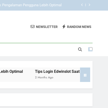
tuk Pengalaman Pengguna Lebih Optimal
slot Saat Koneksi Internet Tidak Stabil
Akses Akun Lebih Aman dan Terkontrol
NEWSLETTER
RANDOM NEWS
owser dalam Menjaga Stabilitas Akses
 Seru Dan Panduan Untuk Para Pelancong.
tuk Pengalaman Pengguna Lebih Optimal
slot Saat Koneksi Internet Tidak Stabil
Akses Akun Lebih Aman dan Terkontrol
imal
Tips Login Edwinslot Saat Koneksi Internet Tidak St
2 Months Ago