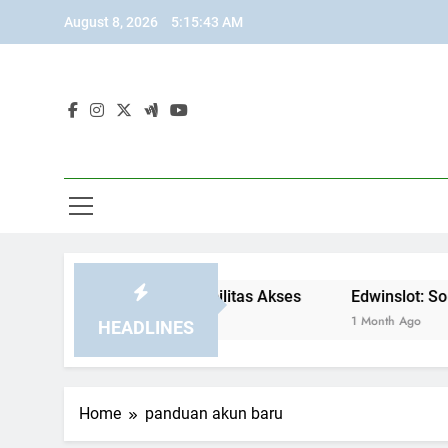
Skip
August 8, 2026
5:15:44 AM
to
content
Wor
Ikuti Perj
dalam Menjaga Stabilitas Akses
Edwinslot: Solusi Aks
1 Month Ago
HEADLINES
Home
panduan akun baru