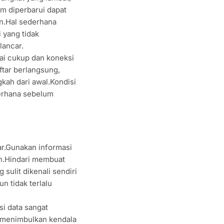
um diperbarui dapat
n.Hal sederhana
 yang tidak
lancar.
ai cukup dan koneksi
aftar berlangsung,
ah dari awal.Kondisi
derhana sebelum
ar.Gunakan informasi
un.Hindari membuat
sulit dikenali sendiri
n tidak terlalu
si data sangat
t menimbulkan kendala