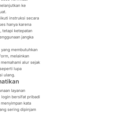
melanjutkan ke
uat.
ikuti instruksi secara
ses hanya karena
 tetapi ketepatan
penggunaan jangka
es yang membutuhkan
 form, melainkan
g memahami alur sejak
seperti lupa
i ulang.
hatikan
unaan layanan
ogin bersifat pribadi
n menyimpan kata
ang sering dipinjam