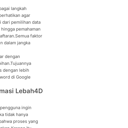
bagai langkah
perhatikan agar
 dari pemilihan data
t, hingga pemahaman
aftaran.Semua faktor
n dalam jangka
tar dengan
ebihan.Tujuannya
 dengan lebih
yword di Google
rmasi Lebah4D
 pengguna ingin
a tidak hanya
 bahwa proses yang