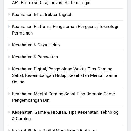
API, Proteksi Data, Inovasi Sistem Login
Keamanan Infrastruktur Digital
Keamanan Platform, Pengalaman Pengguna, Teknologi
Permainan
Kesehatan & Gaya Hidup
Kesehatan & Perawatan
Kesehatan Digital, Pengelolaan Waktu, Tips Gaming
Sehat, Keseimbangan Hidup, Kesehatan Mental, Game
Online
Kesehatan Mental Gaming Sehat Tips Bermain Game
Pengembangan Diri
Kesehatan, Game & Hiburan, Tips Kesehatan, Teknologi
& Gaming
Kontrol Sistem Digital,Manajemen Platform