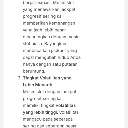
berpartisipasi. Mesin slot
yang menawarkan jackpot
progresif sering kali
memberikan kemenangan
yang jauh lebih besar
dibandingkan dengan mesin
slot biasa. Bayangkan
mendapatkan jackpot yang
dapat mengubah hidup Anda
hanya dengan satu putaran
beruntung.
Tingkat Volatilitas yang
Lebih Menarik
Mesin slot dengan jackpot
progresif sering kali
memiliki tingkat
volatilitas
yang lebih tinggi
. Volatilitas
mengacu pada seberapa
sering dan seberapa besar