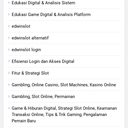
Edukasi Digital & Analisis Sistem
Edukasi Game Digital & Analisis Platform
edwinslot
edwinslot alternatif
edwinslot login
Efisiensi Login dan Akses Digital
Fitur & Strategi Slot
Gambling, Online Casino, Slot Machines, Kasino Online
Gambling, Slot Online, Permainan
Game & Hiburan Digital, Strategi Slot Online, Keamanan
Transaksi Online, Tips & Trik Gaming, Pengalaman
Pemain Baru