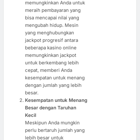
memungkinkan Anda untuk
meraih pembayaran yang
bisa mencapai nilai yang
mengubah hidup. Mesin
yang menghubungkan
jackpot progresif antara
beberapa kasino online
memungkinkan jackpot
untuk berkembang lebih
cepat, memberi Anda
kesempatan untuk menang
dengan jumlah yang lebih
besar.
Kesempatan untuk Menang
Besar dengan Taruhan
Kecil
Meskipun Anda mungkin
perlu bertaruh jumlah yang
lebih besar untuk