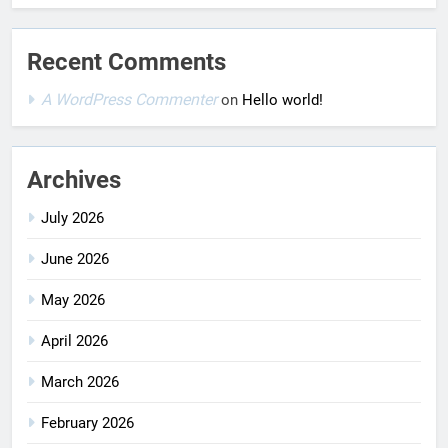
Recent Comments
A WordPress Commenter
on
Hello world!
Archives
July 2026
June 2026
May 2026
April 2026
March 2026
February 2026