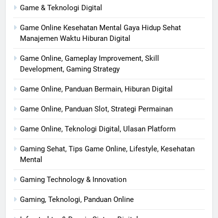
Game & Teknologi Digital
Game Online Kesehatan Mental Gaya Hidup Sehat
Manajemen Waktu Hiburan Digital
Game Online, Gameplay Improvement, Skill
Development, Gaming Strategy
Game Online, Panduan Bermain, Hiburan Digital
Game Online, Panduan Slot, Strategi Permainan
Game Online, Teknologi Digital, Ulasan Platform
Gaming Sehat, Tips Game Online, Lifestyle, Kesehatan
Mental
Gaming Technology & Innovation
Gaming, Teknologi, Panduan Online