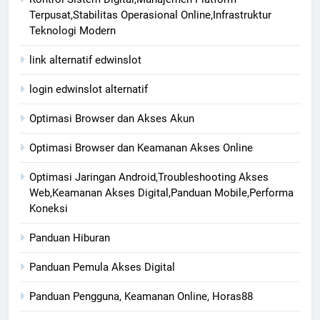
Terpusat,Stabilitas Operasional Online,Infrastruktur
Teknologi Modern
link alternatif edwinslot
login edwinslot alternatif
Optimasi Browser dan Akses Akun
Optimasi Browser dan Keamanan Akses Online
Optimasi Jaringan Android,Troubleshooting Akses
Web,Keamanan Akses Digital,Panduan Mobile,Performa
Koneksi
Panduan Hiburan
Panduan Pemula Akses Digital
Panduan Pengguna, Keamanan Online, Horas88