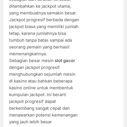
ditambahkan ke jackpot utama,
yang membuatnya semakin besar.
Jackpot progresif berbeda dengan
jackpot biasa yang memiliki jumlah
tetap, karena jumlahnya bisa
tumbuh tanpa batas sampai ada
seorang pemain yang berhasil
memenangkannya.
Sebagian besar mesin
slot gacor
dengan jackpot progresif
menghubungkan sejumlah mesin
di kasino atau bahkan beberapa
kasino online untuk membentuk
kumpulan jackpot. Ini berarti
jackpot progresif dapat
berkembang sangat cepat dan
menawarkan potensi kemenangan
yang jauh lebih besar