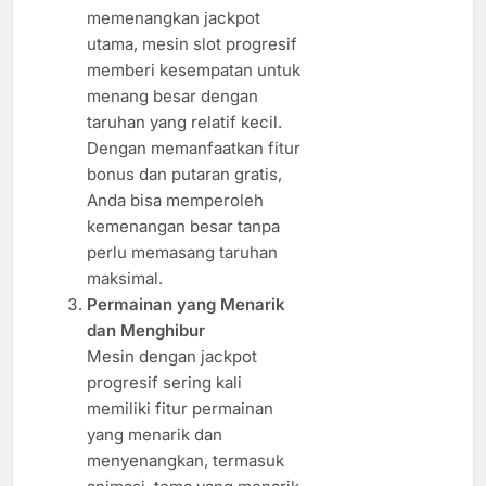
memenangkan jackpot
utama, mesin slot progresif
memberi kesempatan untuk
menang besar dengan
taruhan yang relatif kecil.
Dengan memanfaatkan fitur
bonus dan putaran gratis,
Anda bisa memperoleh
kemenangan besar tanpa
perlu memasang taruhan
maksimal.
Permainan yang Menarik
dan Menghibur
Mesin dengan jackpot
progresif sering kali
memiliki fitur permainan
yang menarik dan
menyenangkan, termasuk