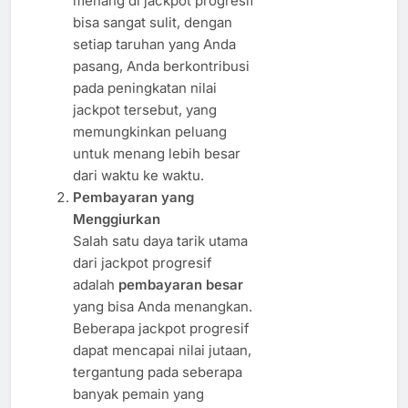
menang di jackpot progresif
bisa sangat sulit, dengan
setiap taruhan yang Anda
pasang, Anda berkontribusi
pada peningkatan nilai
jackpot tersebut, yang
memungkinkan peluang
untuk menang lebih besar
dari waktu ke waktu.
Pembayaran yang
Menggiurkan
Salah satu daya tarik utama
dari jackpot progresif
adalah
pembayaran besar
yang bisa Anda menangkan.
Beberapa jackpot progresif
dapat mencapai nilai jutaan,
tergantung pada seberapa
banyak pemain yang